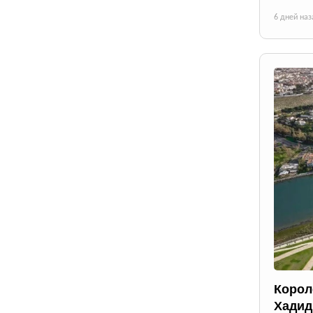
6 дней наз
Корол
Хадид