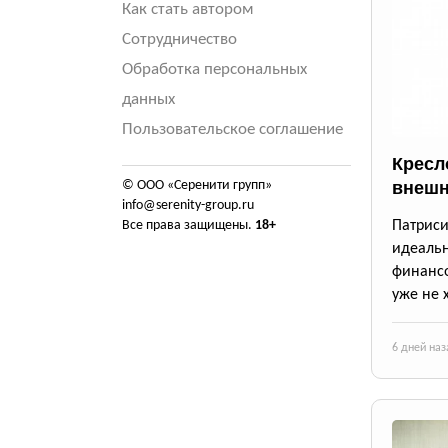
Как стать автором
Сотрудничество
Обработка персональных
данных
Пользовательское соглашение
Кресло
© ООО «Серенити групп»
внешн
info@serenity-group.ru
Все права защищены.
18+
Патрис
идеаль
финансо
уже не 
6 дней наз