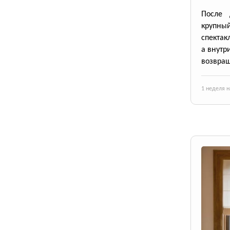
После 
крупный
спектак
а внутр
возвращ
1 неделя н