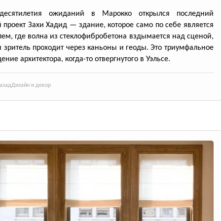
десятилетия ожиданий в Марокко открылся последний
 проект Захи Хадид — здание, которое само по себе является
лем, где волна из стеклофибробетона вздымается над сценой,
и зритель проходит через каньоны и геоды. Это триумфальное
ение архитектора, когда-то отвергнутого в Уэльсе.
азад
Дизайн и декор