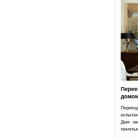
Перее
домом
Переез
испытан
Дом ок
память