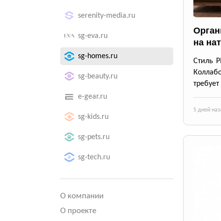
serenity-media.ru
Орган
sg-eva.ru
на на
sg-homes.ru
Стиль P
Коллабо
sg-beauty.ru
требует
e-gear.ru
5 дней наз
sg-kids.ru
sg-pets.ru
sg-tech.ru
О компании
О проекте