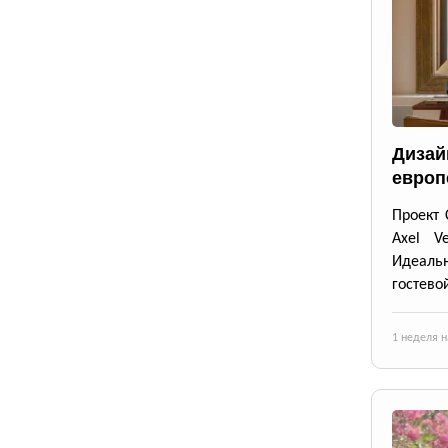
Дизайн
европ
Проект 
Axel V
Идеальн
гостево
1 неделя н