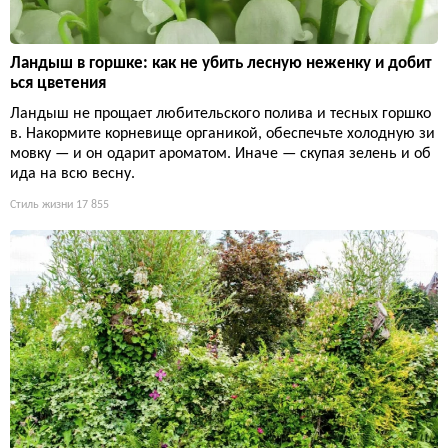
Ландыш в горшке: как не убить лесную неженку и добит
ься цветения
Ландыш не прощает любительского полива и тесных горшко
в. Накормите корневище органикой, обеспечьте холодную зи
мовку — и он одарит ароматом. Иначе — скупая зелень и об
ида на всю весну.
Стиль жизни
17 855