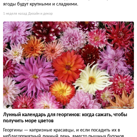
ягоды будут крупными и сладкими.
1 неделя назад
Дизайн и декор
Лунный календарь для георгинов: когда сажать, чтобы
получить море цветов
Георгины — капризные красавцы, и если посадить их в
неблагоприятный лунный день, вместо пышных бутонов