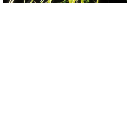
Драцена не умирает, даже когда вы её ненавидите: руко
водство по выживанию для убийц растений
Драцена — тропический терминатор, который прощает засух
у, темноту и полное равнодушие. Её не нужно уговаривать ж
ить: просто поливайте, когда вспомните, и не заливайте в гор
шок болото. Идеальный питомец для тех, кто забывает дыша
ть, не то что поливать.
Дизайн и декор
20 499