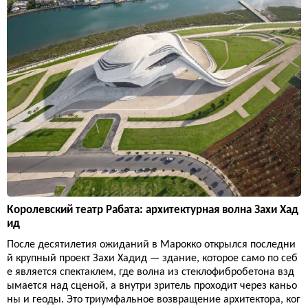
Королевский театр Рабата: архитектурная волна Захи Хад
ид
После десятилетия ожиданий в Марокко открылся последни
й крупный проект Захи Хадид — здание, которое само по себ
е является спектаклем, где волна из стеклофибробетона взд
ымается над сценой, а внутри зритель проходит через каньо
ны и геоды. Это триумфальное возвращение архитектора, ког