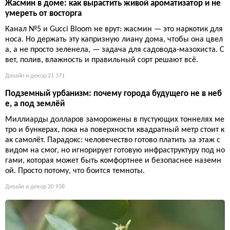
Жасмин в доме: как вырастить живой ароматизатор и не
умереть от восторга
Канал №5 и Gucci Bloom не врут: жасмин — это наркотик для
носа. Но держать эту капризную лиану дома, чтобы она цвел
а, а не просто зеленела, — задача для садовода-мазохиста. С
вет, полив, влажность и правильный сорт решают всё.
Дизайн и декор
21 371
Подземный урбанизм: почему города будущего не в неб
е, а под землёй
Миллиарды долларов заморожены в пустующих тоннелях ме
тро и бункерах, пока на поверхности квадратный метр стоит к
ак самолёт. Парадокс: человечество готово платить за этаж с
видом на смог, но игнорирует готовую инфраструктуру под но
гами, которая может быть комфортнее и безопаснее наземн
ой. Просто потому, что боится темноты.
Дизайн и декор
20 938