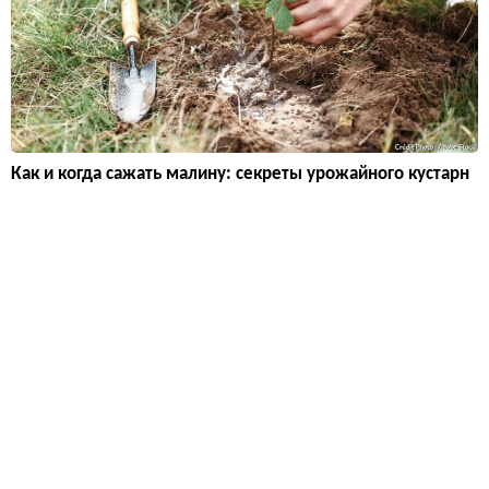
Как и когда сажать малину: секреты урожайного кустарн
ика
Малина не капризна, но требует правильной посадки: осень
ю или весной, на солнечном месте, с расстоянием 50–70 см
между кустами. Соблюдайте эти простые правила — и ягоды
будут крупными и сладкими.
Дизайн и декор
17 146