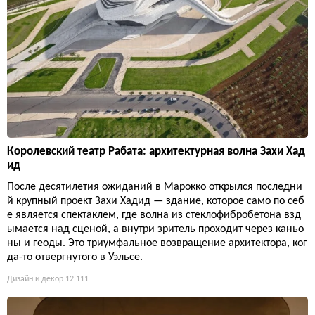
Королевский театр Рабата: архитектурная волна Захи Хад
ид
После десятилетия ожиданий в Марокко открылся последни
й крупный проект Захи Хадид — здание, которое само по себ
е является спектаклем, где волна из стеклофибробетона взд
ымается над сценой, а внутри зритель проходит через каньо
ны и геоды. Это триумфальное возвращение архитектора, ког
да-то отвергнутого в Уэльсе.
Дизайн и декор
12 111