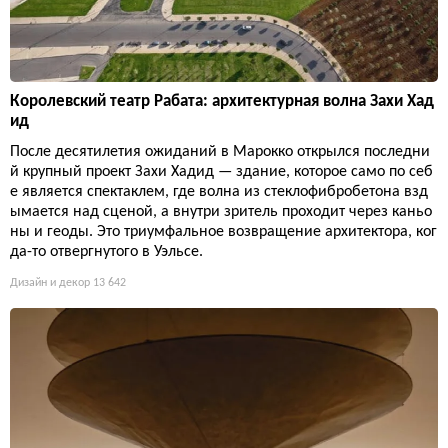
Королевский театр Рабата: архитектурная волна Захи Хад
ид
После десятилетия ожиданий в Марокко открылся последни
й крупный проект Захи Хадид — здание, которое само по себ
е является спектаклем, где волна из стеклофибробетона взд
ымается над сценой, а внутри зритель проходит через каньо
ны и геоды. Это триумфальное возвращение архитектора, ког
да-то отвергнутого в Уэльсе.
Дизайн и декор
13 642