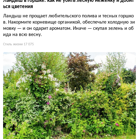
Ландыш в горшке: как не убить лесную неженку и добит
ься цветения
Ландыш не прощает любительского полива и тесных горшко
в. Накормите корневище органикой, обеспечьте холодную зи
мовку — и он одарит ароматом. Иначе — скупая зелень и об
ида на всю весну.
Стиль жизни
17 075