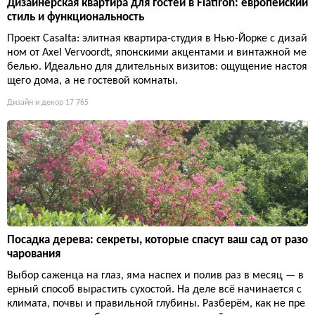
Дизайнерская квартира для гостей в Flatiron: европейский
стиль и функциональность
Проект Casalta: элитная квартира-студия в Нью-Йорке с дизай
ном от Axel Vervoordt, японскими акцентами и винтажной ме
белью. Идеально для длительных визитов: ощущение настоя
щего дома, а не гостевой комнаты.
Дизайн и декор
17 765
Посадка дерева: секреты, которые спасут ваш сад от разо
чарования
Выбор саженца на глаз, яма наспех и полив раз в месяц — в
ерный способ вырастить сухостой. На деле всё начинается с
климата, почвы и правильной глубины. Разберём, как не пре