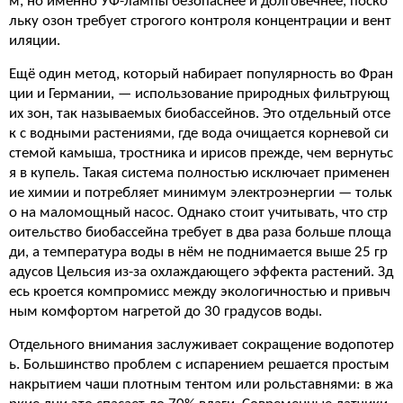
м, но именно УФ-лампы безопаснее и долговечнее, поско
льку озон требует строгого контроля концентрации и вент
иляции.
Ещё один метод, который набирает популярность во Фран
ции и Германии, — использование природных фильтрующ
их зон, так называемых биобассейнов. Это отдельный отсе
к с водными растениями, где вода очищается корневой си
стемой камыша, тростника и ирисов прежде, чем вернутьс
я в купель. Такая система полностью исключает применен
ие химии и потребляет минимум электроэнергии — тольк
о на маломощный насос. Однако стоит учитывать, что стр
оительство биобассейна требует в два раза больше площа
ди, а температура воды в нём не поднимается выше 25 гр
адусов Цельсия из-за охлаждающего эффекта растений. Зд
есь кроется компромисс между экологичностью и привыч
ным комфортом нагретой до 30 градусов воды.
Отдельного внимания заслуживает сокращение водопотер
ь. Большинство проблем с испарением решается простым
накрытием чаши плотным тентом или рольставнями: в жа