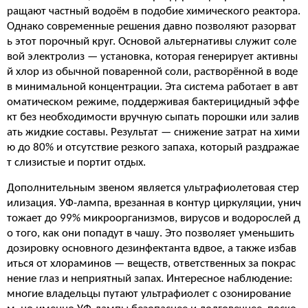
ращают частный водоём в подобие химического реактора.
Однако современные решения давно позволяют разорват
ь этот порочный круг. Основой альтернативы служит соле
вой электролиз — установка, которая генерирует активны
й хлор из обычной поваренной соли, растворённой в воде
в минимальной концентрации. Эта система работает в авт
оматическом режиме, поддерживая бактерицидный эффе
кт без необходимости вручную сыпать порошки или залив
ать жидкие составы. Результат — снижение затрат на хими
ю до 80% и отсутствие резкого запаха, который раздражае
т слизистые и портит отдых.
Дополнительным звеном является ультрафиолетовая стер
илизация. УФ-лампа, врезанная в контур циркуляции, унич
тожает до 99% микроорганизмов, вирусов и водорослей д
о того, как они попадут в чашу. Это позволяет уменьшить
дозировку основного дезинфектанта вдвое, а также избав
иться от хлораминов — веществ, ответственных за покрас
нение глаз и неприятный запах. Интересное наблюдение:
многие владельцы путают ультрафиолет с озонирование