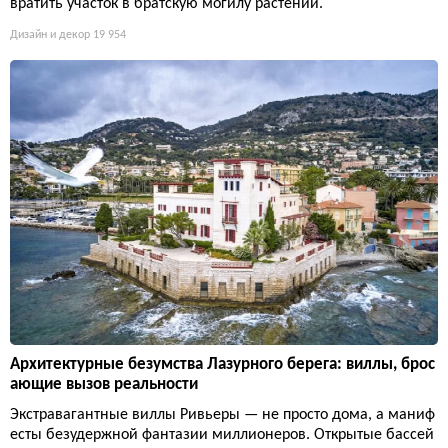
вратить участок в братскую могилу растений.
Дизайн и декор
19 954
Архитектурные безумства Лазурного берега: виллы, брос
ающие вызов реальности
Экстравагантные виллы Ривьеры — не просто дома, а маниф
есты безудержной фантазии миллионеров. Открытые бассей