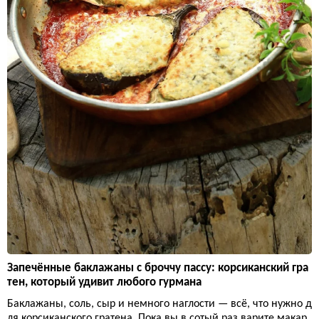
Запечённые баклажаны с броччу пассу: корсиканский гра
тен, который удивит любого гурмана
Баклажаны, соль, сыр и немного наглости — всё, что нужно д
ля корсиканского гратена. Пока вы в сотый раз варите макар