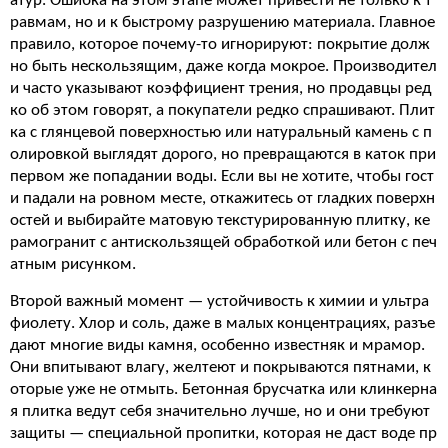
атур. Ошибка на этом этапе может привести не только к т
равмам, но и к быстрому разрушению материала. Главное
правило, которое почему-то игнорируют: покрытие долж
но быть нескользящим, даже когда мокрое. Производител
и часто указывают коэффициент трения, но продавцы ред
ко об этом говорят, а покупатели редко спрашивают. Плит
ка с глянцевой поверхностью или натуральный камень с п
олировкой выглядят дорого, но превращаются в каток при
первом же попадании воды. Если вы не хотите, чтобы гост
и падали на ровном месте, откажитесь от гладких поверхн
остей и выбирайте матовую текстурированную плитку, ке
рамогранит с антискользящей обработкой или бетон с печ
атным рисунком.
Второй важный момент — устойчивость к химии и ультра
фиолету. Хлор и соль, даже в малых концентрациях, разъе
дают многие виды камня, особенно известняк и мрамор.
Они впитывают влагу, желтеют и покрываются пятнами, к
оторые уже не отмыть. Бетонная брусчатка или клинкерна
я плитка ведут себя значительно лучше, но и они требуют
защиты — специальной пропитки, которая не даст воде пр