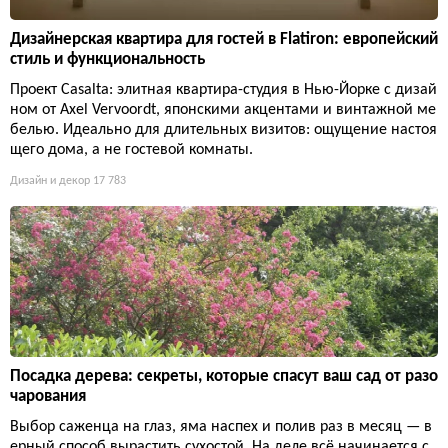
Дизайнерская квартира для гостей в Flatiron: европейский
стиль и функциональность
Проект Casalta: элитная квартира-студия в Нью-Йорке с дизай
ном от Axel Vervoordt, японскими акцентами и винтажной ме
белью. Идеально для длительных визитов: ощущение настоя
щего дома, а не гостевой комнаты.
Дизайн и декор
17 783
Посадка дерева: секреты, которые спасут ваш сад от разо
чарования
Выбор саженца на глаз, яма наспех и полив раз в месяц — в
ерный способ вырастить сухостой. На деле всё начинается с