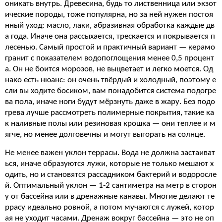
оникать внутрь. Древесина, будь то лиственница или экзот
ические породы, тоже популярна, но за ней нужен постоя
нный уход: масло, лаки, абразивная обработка каждые дв
а года. Иначе она рассыхается, трескается и покрывается п
лесенью. Самый простой и практичный вариант — керамо
гранит с показателем водопоглощения менее 0,5 процент
а. Он не боится морозов, не выцветает и легко моется. Од
нако есть нюанс: он очень твёрдый и холодный, поэтому е
сли вы ходите босиком, вам понадобится система подогре
ва пола, иначе ноги будут мёрзнуть даже в жару. Без подо
грева лучше рассмотреть полимерные покрытия, такие ка
к наливные полы или резиновая крошка — они теплее и м
ягче, но менее долговечны и могут выгорать на солнце.
Не менее важен уклон террасы. Вода не должна застаиват
ься, иначе образуются лужи, которые не только мешают х
одить, но и становятся рассадником бактерий и водоросле
й. Оптимальный уклон — 1-2 сантиметра на метр в сторон
у от бассейна или в дренажные канавы. Многие делают те
ррасу идеально ровной, а потом мучаются с лужей, котор
ая не уходит часами. Дренаж вокруг бассейна — это не оп