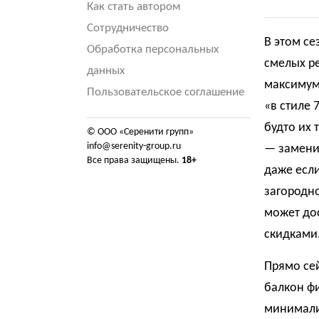
Как стать автором
Сотрудничество
В этом се
Обработка персональных
смелых ре
данных
максимум,
Пользовательское соглашение
«в стиле 
будто их 
© ООО «Серенити групп»
info@serenity-group.ru
— замени
Все права защищены.
18+
даже если
загородно
может дос
скидками
Прямо сей
балкон фи
минимали