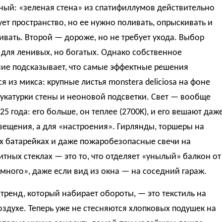
ный: «зеленая стена» из спатифиллумов действительно
ет пространство, но ее нужно поливать, опрыскивать и
вать. Второй — дороже, но не требует ухода. Выбор
для ленивых, но богатых. Однако собственное
ие подсказывает, что самые эффектные решения
я из микса: крупные листья monstera deliciosa на фоне
укатурки стены и неоновой подсветки. Свет — вообще
25 года: его больше, он теплее (2700K), и его вешают даж
вещения, а для «настроения». Гирлянды, торшеры на
х батарейках и даже пожаробезопасные свечи на
тных стеклах — это то, что отделяет «унылый» балкон от
много», даже если вид из окна — на соседний гараж.
тренд, который набирает обороты, — это текстиль на
здухе. Теперь уже не стесняются хлопковых подушек на