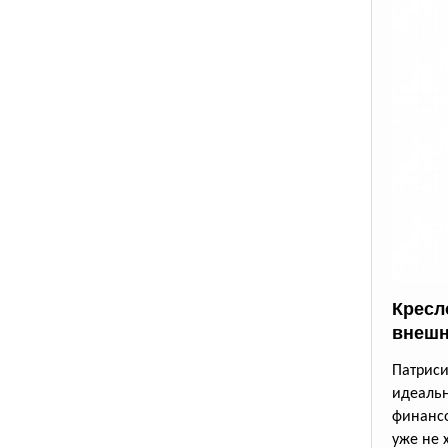
Кресло
внешн
Патрис
идеаль
финансо
уже не 