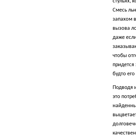
стульях,
Смесь льн
запахом в
вызова ло
даже есл
заказываю
чтобы отг
придется 
будто его
Подводя и
это потр
найденный
выцветает
долговеч
качествен