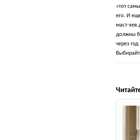
«тот сам
его. И ещ
маст-хев 
должны б
через год
Выбирайте
Читайт