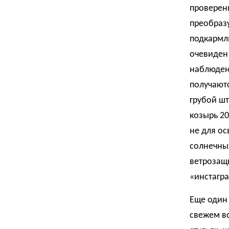
проверен
преобразу
подкармли
очевиден 
наблюден
получаютс
грубой шт
козырь 20
не для ос
солнечны
ветрозащи
«инстагра
Еще один 
свежем во