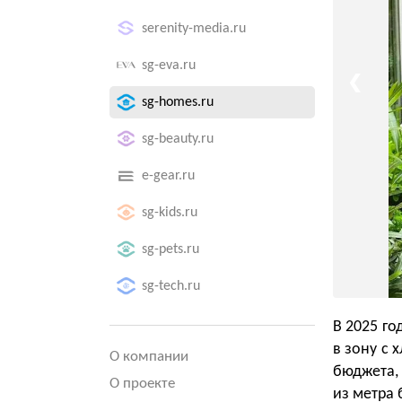
serenity-media.ru
sg-eva.ru
❮
sg-homes.ru
sg-beauty.ru
e-gear.ru
sg-kids.ru
sg-pets.ru
sg-tech.ru
В 2025 го
в зону с 
О компании
бюджета, 
О проекте
из метра 