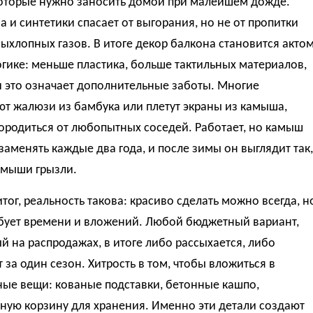
 которые нужно заносить домой при малейшем дожде.
а и синтетики спасает от выгорания, но не от пропитки
ыхлопных газов. В итоге декор балкона становится акто
гике: меньше пластика, больше тактильных материалов,
и это означает дополнительные заботы. Многие
т жалюзи из бамбука или плетут экраны из камыша,
ородиться от любопытных соседей. Работает, но камыш
заменять каждые два года, и после зимы он выглядит так,
 мыши грызли.
тог, реальность такова: красиво сделать можно всегда, н
ебует времени и вложений. Любой бюджетный вариант,
 на распродажах, в итоге либо рассыхается, либо
 за один сезон. Хитрость в том, чтобы вложиться в
ные вещи: кованые подставки, бетонные кашпо,
ную корзину для хранения. Именно эти детали создают