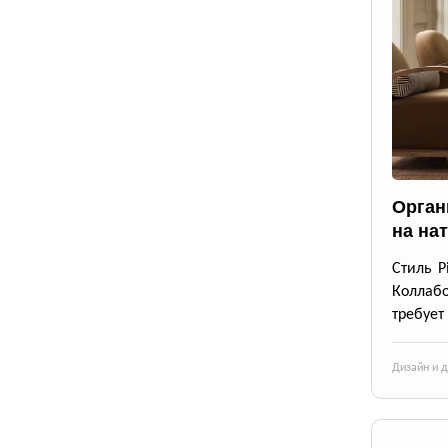
Орган
на на
Стиль P
Коллабо
требует
Дизайн и 