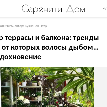
Серенити Дом
+1
юля 2026
,
автор: Кузнецов Пётр
р террасы и балкона: тренды
, от которых волосы дыбом…
вдохновение