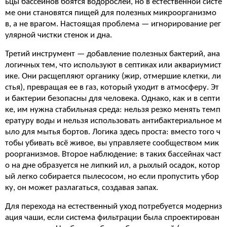
ьцы бассейнов боятся водорослей, но в естественной систе
ме они становятся пищей для полезных микроорганизмо
в, а не врагом. Настоящая проблема — игнорирование рег
улярной чистки стенок и дна.
Третий инструмент — добавление полезных бактерий, ана
логичных тем, что используют в септиках или аквариумист
ике. Они расщепляют органику (жир, отмершие клетки, ли
стья), превращая ее в газ, который уходит в атмосферу. Эт
и бактерии безопасны для человека. Однако, как и в септи
ке, им нужна стабильная среда: нельзя резко менять темп
ературу воды и нельзя использовать антибактериальное м
ыло для мытья бортов. Логика здесь проста: вместо того ч
тобы убивать всё живое, вы управляете сообществом мик
роорганизмов. Второе наблюдение: в таких бассейнах част
о на дне образуется не липкий ил, а рыхлый осадок, котор
ый легко собирается пылесосом, но если пропустить убор
ку, он может разлагаться, создавая запах.
Для перехода на естественный уход потребуется модерниз
ация чаши, если система фильтрации была спроектирован