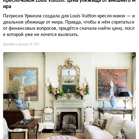
Кресло-кокон Louis Vuitton: цена убежища от внешнего м
ира
Патрисия Уркиола создала для Louis Vuitton кресло-кокон — и
деальное убежище от мира. Правда, чтобы в нём спрятаться
от финансовых вопросов, придётся сначала найти цену, посл
е которой уже не хочется вылезать.
Дизайн и декор
11 353