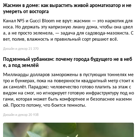
Жасмин в доме: как вырастить живой ароматизатор и не
умереть от восторга
Канал №5 и Gucci Bloom не врут: жасмин — это наркотик для
носа. Но держать эту капризную лиану дома, чтобы она цвел
а, а не просто зеленела, — задача для садовода-мазохиста. С
вет, полив, влажность и правильный сорт решают всё.
Дизайн и декор
21 370
Подземный урбанизм: почему города будущего не в неб
е, а под землёй
Миллиарды долларов заморожены в пустующих тоннелях ме
тро и бункерах, пока на поверхности квадратный метр стоит к
ак самолёт. Парадокс: человечество готово платить за этаж с
видом на смог, но игнорирует готовую инфраструктуру под но
гами, которая может быть комфортнее и безопаснее наземн
ой. Просто потому, что боится темноты.
Дизайн и декор
20 938