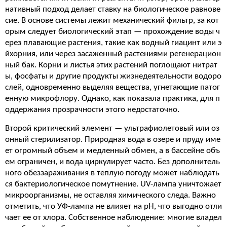
нативный подход делает ставку на биологическое равнове
сие. В основе системы лежит механический фильтр, за кот
орым следует биологический этап — прохождение воды ч
ерез плавающие растения, такие как водный гиацинт или э
йхорния, или через засаженный растениями регенерацион
ный бак. Корни и листья этих растений поглощают нитрат
ы, фосфаты и другие продукты жизнедеятельности водоро
слей, одновременно выделяя вещества, угнетающие патог
енную микрофлору. Однако, как показала практика, для п
оддержания прозрачности этого недостаточно.
Второй критический элемент — ультрафиолетовый или оз
онный стерилизатор. Природная вода в озере и пруду име
ет огромный объем и медленный обмен, а в бассейне объ
ем ограничен, и вода циркулирует часто. Без дополнитель
ного обеззараживания в теплую погоду может наблюдать
ся бактериологическое помутнение. UV-лампа уничтожает
микроорганизмы, не оставляя химического следа. Важно
отметить, что УФ-лампа не влияет на pH, что выгодно отли
чает ее от хлора. Собственное наблюдение: многие владел