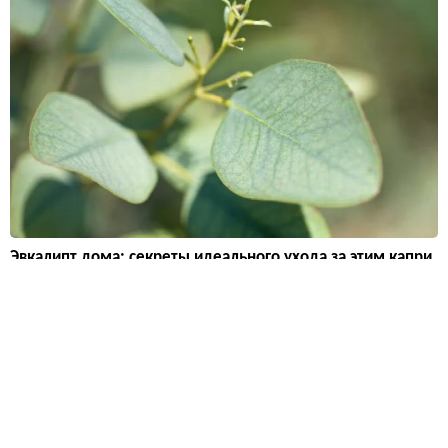
Эвкалипт дома: секреты идеального ухода за этим капри
зным красавцем
Если думаете, что эвкалипт — это просто неприхотливая палк
а с листьями для ванны, вы ошибаетесь. Чтобы он выжил в к
вартире, нужно дать ему шесть часов прямого солнца в день,
грунт как для кактусов и жесткий контроль полива. И да, он н
е прощает ошибок.
Дизайн и декор
20 728