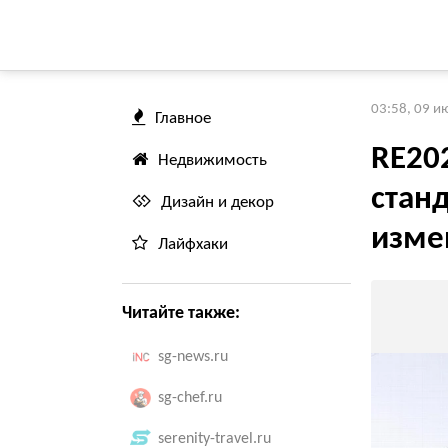
03:58, 09 и
Главное
RE20
Недвижимость
стан
Дизайн и декор
изме
Лайфхаки
Читайте также:
sg-news.ru
sg-chef.ru
serenity-travel.ru