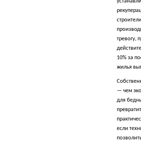
устанавли
рекуперац
строители
производ
тревогу, 
действите
10% за по
жилья выг
Собствен
— чем эко
для бедны
преврати
практичес
если техн
позволить