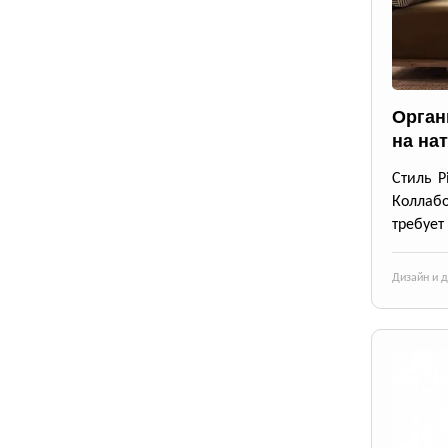
Орган
на на
Стиль P
Коллабо
требует
Дизайн и 