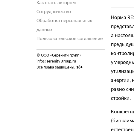
Как стать автором
Сотрудничество
Норма RE2
Обработка персональных
представл
данных
а настоя
Пользовательское соглашение
предыдущ
контролир
© ООО «Серенити групп»
info@serenity-group.ru
углеродны
Все права защищены.
18+
утилизаци
энергии, 
равно счи
стройки.
Конкретны
(биоклим
естестве