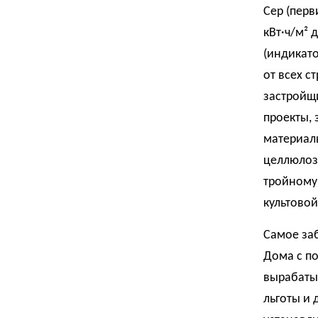
Cep (перв
кВт·ч/м² 
(индикато
от всех с
застройщ
проекты,
материалы
целлюлозн
тройному
культовой
Самое заб
Дома с по
вырабаты
льготы и 