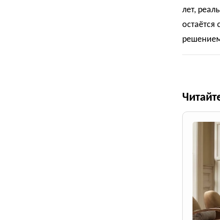
лет, реал
остаётся 
решением
Читайт