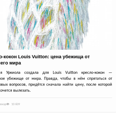
-кокон Louis Vuitton: цена убежища от
его мира
ия Уркиола создала для Louis Vuitton кресло-кокон —
ное убежище от мира. Правда, чтобы в нём спрятаться от
вых вопросов, придётся сначала найти цену, после которой
хочется вылезать.
декор
10 609