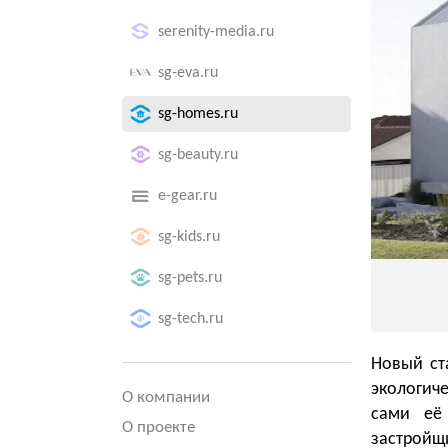
serenity-media.ru
sg-eva.ru
❮
sg-homes.ru
sg-beauty.ru
e-gear.ru
sg-kids.ru
sg-pets.ru
sg-tech.ru
Новый ст
экологиче
О компании
сами её
О проекте
застройщи