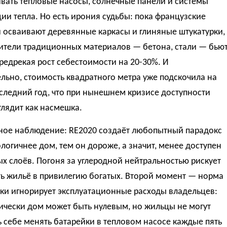
вать тепловые насосы, солнечные панели и системы
ии тепла. Но есть ирония судьбы: пока французские
 осваивают деревянные каркасы и глиняные штукатурки,
ители традиционных материалов — бетона, стали — бью
предрекая рост себестоимости на 20-30%. И
льно, стоимость квадратного метра уже подскочила на
следний год, что при нынешнем кризисе доступности
лядит как насмешка.
ное наблюдение: RE2020 создаёт любопытный парадокс
логичнее дом, тем он дороже, а значит, менее доступен
х слоёв. Погоня за углеродной нейтральностью рискует
ть жильё в привилегию богатых. Второй момент — норма
ки игнорирует эксплуатационные расходы владельцев:
ически дом может быть нулевым, но жильцы не могут
 себе менять батарейки в тепловом насосе каждые пять