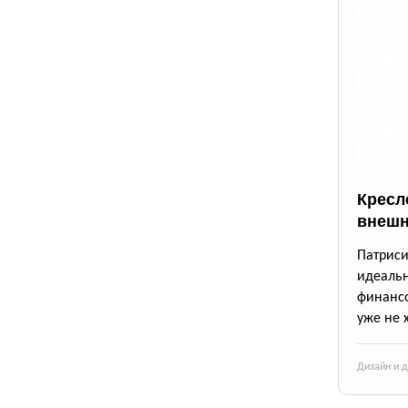
Кресло
внешн
Патрис
идеаль
финансо
уже не 
Дизайн и 