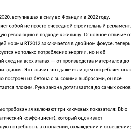
020, вступившая в силу во Франции в 2022 году,
яет собой не просто очередной строительный регламент,
щую революцию в подходе к жилищу. Основное отличие о
ей нормы RT2012 заключается в двойном фокусе: теперь
уется не только потребление энергии, но и её
й след на всех этапах — от производства материалов до
и здания. Это значит, что даже если дом потребляет нол
но построен из бетона с высокими выбросами, он всё
тается плохим. Рука закона дотягивается до самых основ
е требования включают три ключевых показателя: Bbio
атический коэффициент), который оценивает
нную потребность в отоплении, охлаждении и освещении;