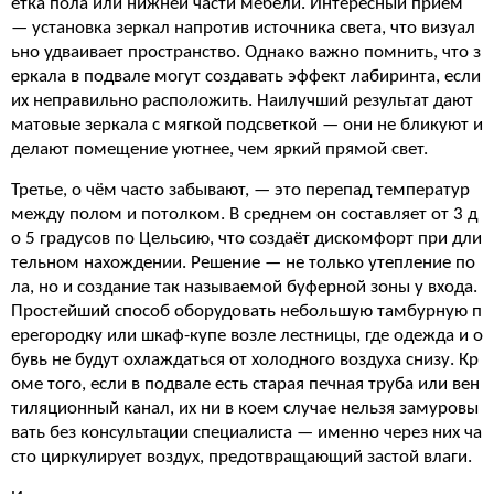
етка пола или нижней части мебели. Интересный приём
— установка зеркал напротив источника света, что визуал
ьно удваивает пространство. Однако важно помнить, что з
еркала в подвале могут создавать эффект лабиринта, если
их неправильно расположить. Наилучший результат дают
матовые зеркала с мягкой подсветкой — они не бликуют и
делают помещение уютнее, чем яркий прямой свет.
Третье, о чём часто забывают, — это перепад температур
между полом и потолком. В среднем он составляет от 3 д
о 5 градусов по Цельсию, что создаёт дискомфорт при дли
тельном нахождении. Решение — не только утепление по
ла, но и создание так называемой буферной зоны у входа.
Простейший способ оборудовать небольшую тамбурную п
ерегородку или шкаф-купе возле лестницы, где одежда и о
бувь не будут охлаждаться от холодного воздуха снизу. Кр
оме того, если в подвале есть старая печная труба или вен
тиляционный канал, их ни в коем случае нельзя замуровы
вать без консультации специалиста — именно через них ча
сто циркулирует воздух, предотвращающий застой влаги.