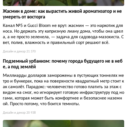
Жасмин в доме: как вырастить живой ароматизатор и не
умереть от восторга
Канал №5 и Gucci Bloom не врут: жасмин — это наркотик для
носа. Но держать эту капризную лиану дома, чтобы она цвел
а, а не просто зеленела, — задача для садовода-мазохиста. С
вет, полив, влажность и правильный сорт решают всё.
Дизайн и декор
21 370
Подземный урбанизм: почему города будущего не в неб
е, а под землёй
Миллиарды долларов заморожены в пустующих тоннелях ме
тро и бункерах, пока на поверхности квадратный метр стоит к
ак самолёт. Парадокс: человечество готово платить за этаж с
видом на смог, но игнорирует готовую инфраструктуру под но
гами, которая может быть комфортнее и безопаснее наземн
ой. Просто потому, что боится темноты.
Дизайн и декор
20 938