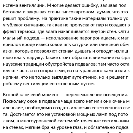
истема вентиляции. Многие делают ошибку, заливая пол
бетоном и закрывая стены гипсокартоном, думая, что это
решит проблему. На практике такие материалы только ус
угубляют ситуацию, так как не пропускают пар и создают э
ффект термоса, где влага накапливается внутри стен. Опти
мальный подход — использование паропроницаемых мат
ериалов вроде известковой штукатурки или глиняной обм
азки, которые позволяют стенам дышать и отводят излиш
нюю влагу наружу. Также стоит обратить внимание на фра
нцузские традиции обустройства подвалов: там часто оста
вляют часть стен открытыми, из натурального камня или к
ирпича, что не только выглядит аутентично, но и решает п
роблему вентиляции естественным путем.
Второй ключевой момент — переосмысление освещения.
Поскольку окон в подвале чаще всего нет или они очень м
аленькие, необходимо создать иллюзию естественного све
та. Достигается это не установкой мощных ламп под пото
лком, а многоуровневой системой: точечные светильники
на стенах, мягкие бра на уровне глаз, и обязательно подсв