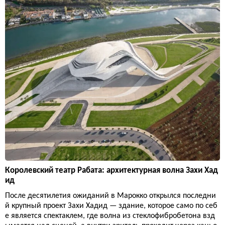
Королевский театр Рабата: архитектурная волна Захи Хад
ид
После десятилетия ожиданий в Марокко открылся последни
й крупный проект Захи Хадид — здание, которое само по себ
е является спектаклем, где волна из стеклофибробетона взд