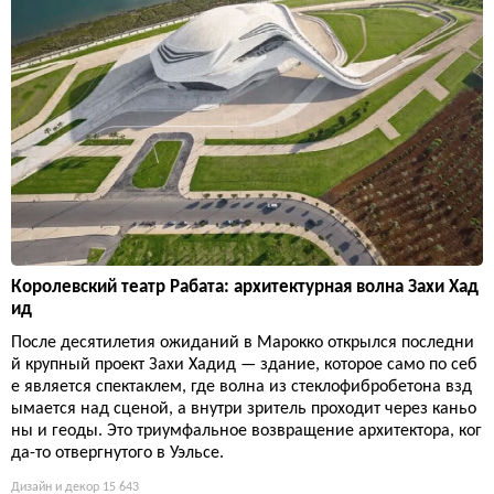
Королевский театр Рабата: архитектурная волна Захи Хад
ид
После десятилетия ожиданий в Марокко открылся последни
й крупный проект Захи Хадид — здание, которое само по себ
е является спектаклем, где волна из стеклофибробетона взд
ымается над сценой, а внутри зритель проходит через каньо
ны и геоды. Это триумфальное возвращение архитектора, ког
да-то отвергнутого в Уэльсе.
Дизайн и декор
15 643