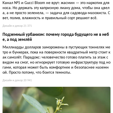
Канал №5 и Gucci Bloom не врут: жасмин — это наркотик для
носа. Но держать эту капризную лиану дома, чтобы она цвел
а, а не просто зеленела, — задача для садовода-мазохиста. С
вет, полив, влажность и правильный сорт решают всё.
Дизайн и декор
21 371
Подземный урбанизм: почему города будущего не в неб
е, а под землёй
Миллиарды долларов заморожены в пустующих тоннелях ме
тро и бункерах, пока на поверхности квадратный метр стоит к
ак самолёт. Парадокс: человечество готово платить за этаж с
видом на смог, но игнорирует готовую инфраструктуру под но
гами, которая может быть комфортнее и безопаснее наземн
ой. Просто потому, что боится темноты.
Дизайн и декор
20 941