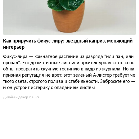
Как приручить фикус-лиру: звездный каприз, меняющий
интерьер
Фикус-лира — комнатное растение из разряда "или пан, или
пропал". Его драматичные листья и архитектурная стать спос
обны превратить скучную гостиную в кадр из журнала. Но ка
призная репутация не врет: этот зеленый А-листер требует че
ткого света, строгого полива и стабильности. Забросьте его —
и он устроит истерику с опаданием листвы
Дизайн и декор
20 359