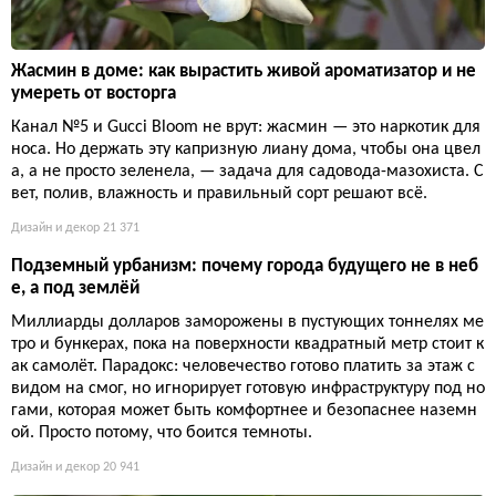
Жасмин в доме: как вырастить живой ароматизатор и не
умереть от восторга
Канал №5 и Gucci Bloom не врут: жасмин — это наркотик для
носа. Но держать эту капризную лиану дома, чтобы она цвел
а, а не просто зеленела, — задача для садовода-мазохиста. С
вет, полив, влажность и правильный сорт решают всё.
Дизайн и декор
21 371
Подземный урбанизм: почему города будущего не в неб
е, а под землёй
Миллиарды долларов заморожены в пустующих тоннелях ме
тро и бункерах, пока на поверхности квадратный метр стоит к
ак самолёт. Парадокс: человечество готово платить за этаж с
видом на смог, но игнорирует готовую инфраструктуру под но
гами, которая может быть комфортнее и безопаснее наземн
ой. Просто потому, что боится темноты.
Дизайн и декор
20 941