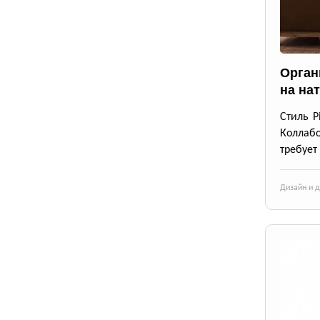
Орган
на на
Стиль P
Коллабо
требует
Дизайн и 