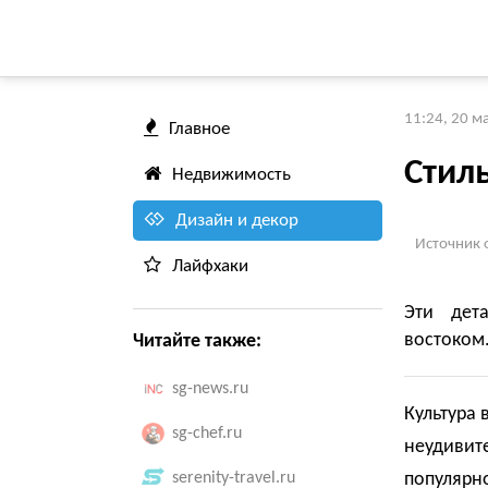
11:24, 20 м
Главное
Стил
Недвижимость
Дизайн и декор
Источник 
Лайфхаки
Эти дет
востоком
Читайте также:
sg-news.ru
Культура 
sg-chef.ru
неудивите
serenity-travel.ru
популярно