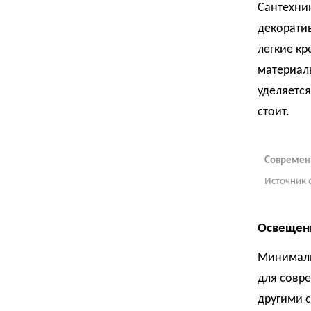
Сантехник
декоратив
легкие кр
материал
уделяется
стоит.
Современн
Источник 
Освещен
Минималис
для совре
другими 