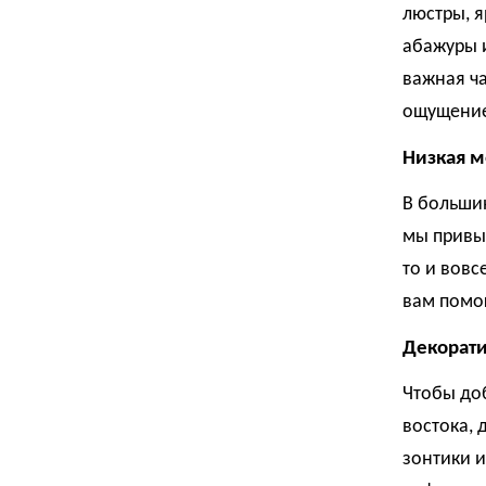
люстры, я
абажуры 
важная ча
ощущение
Низкая м
В больши
мы привык
то и вовс
вам помог
Декорат
Чтобы до
востока, 
зонтики и