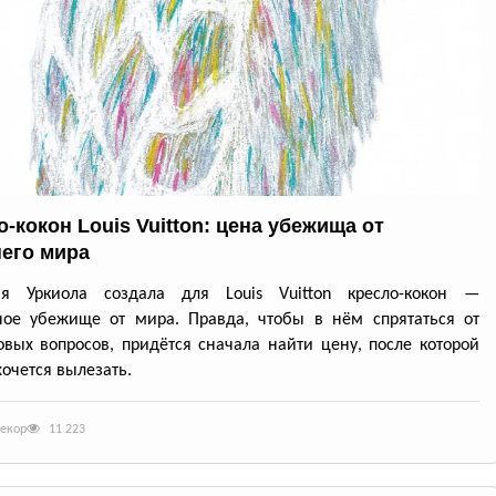
-кокон Louis Vuitton: цена убежища от
его мира
ия Уркиола создала для Louis Vuitton кресло-кокон —
ное убежище от мира. Правда, чтобы в нём спрятаться от
вых вопросов, придётся сначала найти цену, после которой
хочется вылезать.
декор
11 223