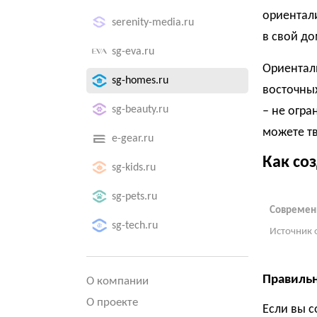
ориентали
serenity-media.ru
в свой до
sg-eva.ru
Ориентал
sg-homes.ru
восточных
sg-beauty.ru
– не огра
можете тв
e-gear.ru
Как со
sg-kids.ru
sg-pets.ru
Современн
sg-tech.ru
Источник 
Правильн
О компании
О проекте
Если вы с