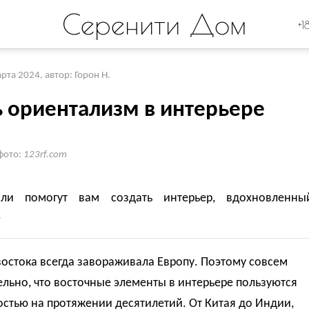
Серенити Дом
+1
арта 2024
,
автор: Горон Н.
ь ориентализм в интерьере
фото:
123rf.com
али помогут вам создать интерьер, вдохновленны
.
востока всегда завораживала Европу. Поэтому совсем
льно, что восточные элементы в интерьере пользуются
стью на протяжении десятилетий. От Китая до Индии,