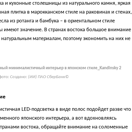
а и кухонные столешницы из натурального камня, яркая
ная плитка в марокканском стиле на раковинах и стенах,
есла из ротанга и бамбука – в ориентальном стиле
ы имеют значение. В странах востока большое внимание
 натуральным материалам, поэтому экономить на них не
ый минималистичный интерьер в японском стиле_Kandinsky 2
фото:
Создано: (ИИ) ПАО СберБанк©
ие
тичная LED-подсветка в виде полос подойдет разве что
менного японского интерьера, а вот вдохновляясь
странами востока, обращайте внимание на соломенные