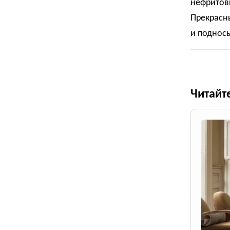
нефритовы
Прекрасн
и подносы
Читайт