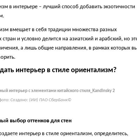
зм в интерьере – лучший способ добавить экзотичности
м.
изм вмещает в себя традиции множества разных
 стран и условно делится на азиатский и арабский, но эт
ничения, а лишь общие направления, в рамках которых в
орить.
здать интерьер в стиле ориентализм?
ый интерьер с элементами китайского стиля_Kandinsky 2
фото:
Создано: (ИИ) ПАО СберБанк©
ый выбор оттенков для стен
оздаете интерьер в стиле ориентализм, определитесь,