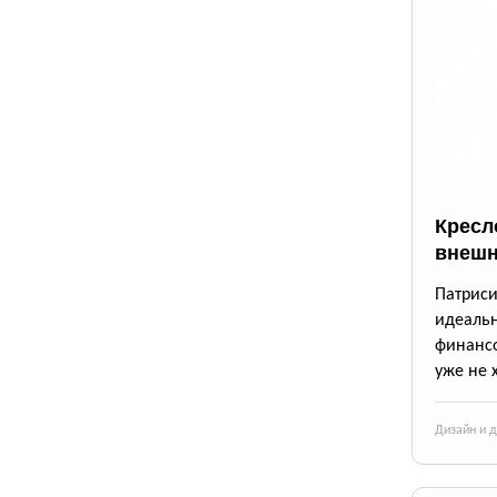
Кресло
внешн
Патрис
идеаль
финансо
уже не 
Дизайн и 