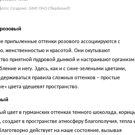
фото:
Создано: (ИИ) ПАО СберБанк©
-розовый
е припыленные оттенки розового ассоциируются с
ю, женственностью и красотой. Они окутывают
ство приятной пудровой дымкой и настраивают организм
бление и негу. Здесь, как и с сине-зелеными цветами,
идерживаться правила сложных оттенков – простые
е» цвета удешевят пространство.
вый
й цвет в гурманских оттенках темного шоколада, кориц
, создает в пространстве атмосферу благополучия, тепла 
благотворно действует на наше состояние, вызывая