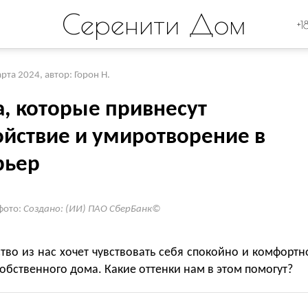
Серенити Дом
+1
арта 2024
,
автор: Горон Н.
а, которые привнесут
ойствие и умиротворение в
рьер
фото:
Создано: (ИИ) ПАО СберБанк©
во из нас хочет чувствовать себя спокойно и комфортн
собственного дома. Какие оттенки нам в этом помогут?