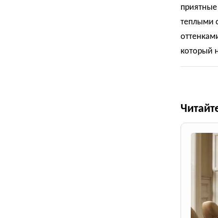
приятные
теплыми 
оттенкам
который н
Читайт