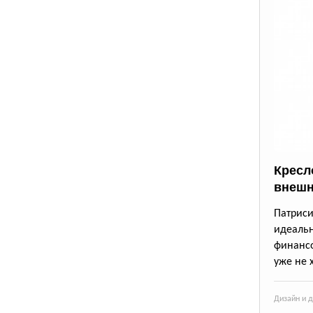
Кресло
внешн
Патрис
идеаль
финансо
уже не 
Дизайн и 