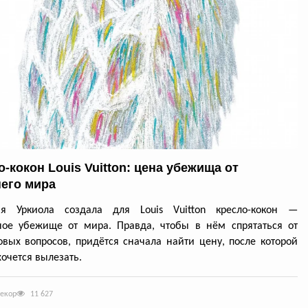
-кокон Louis Vuitton: цена убежища от
его мира
ия Уркиола создала для Louis Vuitton кресло-кокон —
ное убежище от мира. Правда, чтобы в нём спрятаться от
вых вопросов, придётся сначала найти цену, после которой
хочется вылезать.
декор
11 627