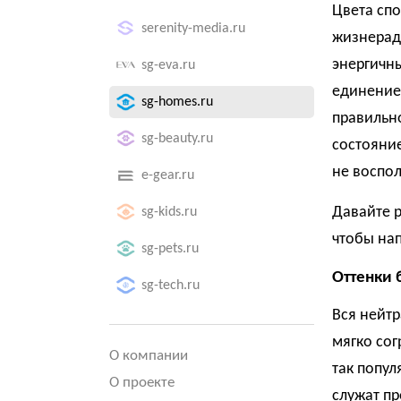
Цвета спо
serenity-media.ru
жизнерад
энергичны
sg-eva.ru
единение 
sg-homes.ru
правильн
sg-beauty.ru
состояние
не воспол
e-gear.ru
Давайте р
sg-kids.ru
чтобы на
sg-pets.ru
Оттенки 
sg-tech.ru
Вся нейтр
мягко сог
О компании
так попул
О проекте
служат пр