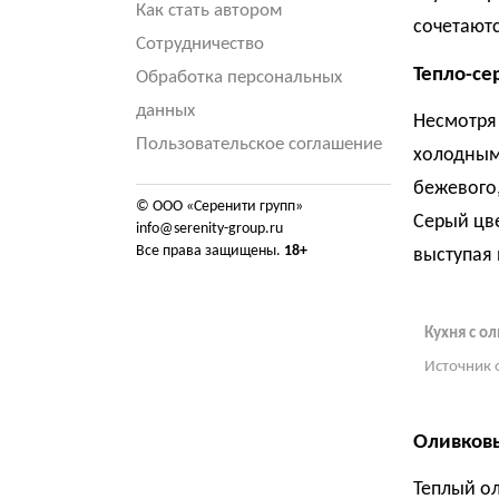
Как стать автором
сочетаютс
Сотрудничество
Тепло-се
Обработка персональных
данных
Несмотря 
Пользовательское соглашение
холодным,
бежевого
© ООО «Серенити групп»
Серый цве
info@serenity-group.ru
Все права защищены.
18+
выступая 
Кухня с 
Источник 
Оливков
Теплый о