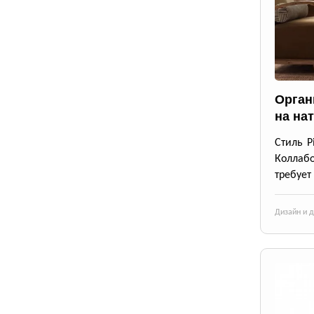
Орган
на на
Стиль P
Коллабо
требует
Дизайн и 