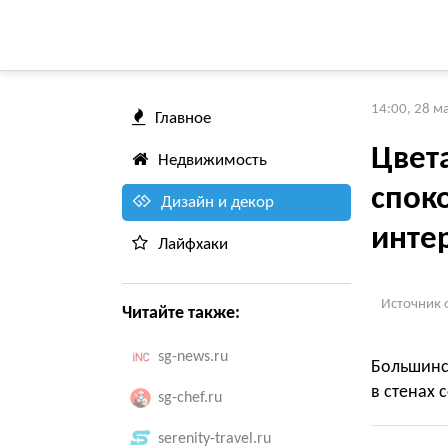
14:00, 28 м
Главное
Цвет
Недвижимость
спок
Дизайн и декор
инте
Лайфхаки
Источник 
Читайте также:
sg-news.ru
Большинст
в стенах 
sg-chef.ru
serenity-travel.ru