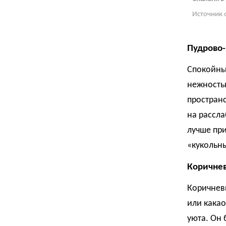
Источник 
Пудрово
Спокойны
нежность
простран
на рассла
лучше пр
«кукольны
Коричне
Коричневы
или какао
уюта. Он 