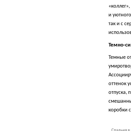
«коллег»,
и уютного
так и с с
использо
Темно-с
Темные от
умиротво
Ассоциир
оттенок у
отпуска, 
смешанный
коробки с
Спальня в