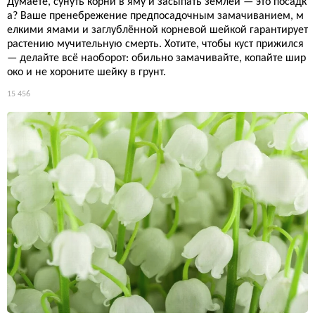
Думаете, сунуть корни в яму и засыпать землёй — это посадк
а? Ваше пренебрежение предпосадочным замачиванием, м
елкими ямами и заглублённой корневой шейкой гарантирует
растению мучительную смерть. Хотите, чтобы куст прижился
— делайте всё наоборот: обильно замачивайте, копайте шир
око и не хороните шейку в грунт.
15 456