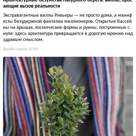
Архитектурные безумства Лазурного берега: виллы, брос
ающие вызов реальности
Экстравагантные виллы Ривьеры — не просто дома, а маниф
есты безудержной фантазии миллионеров. Открытые бассей
ны на крышах, космические формы и руины, построенные с
нуля: здесь архитектура превращается в дорогую иронию над
здравым смыслом.
Дизайн и декор
12 061