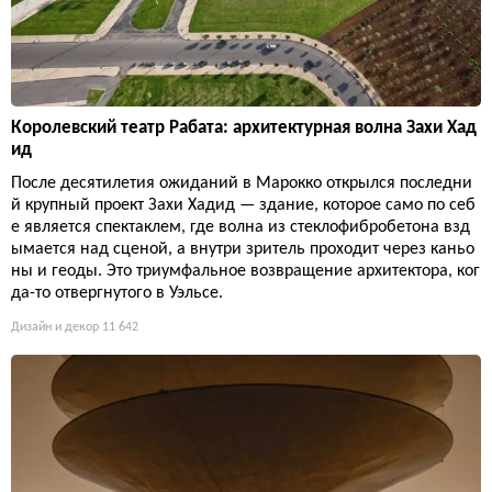
Королевский театр Рабата: архитектурная волна Захи Хад
ид
После десятилетия ожиданий в Марокко открылся последни
й крупный проект Захи Хадид — здание, которое само по себ
е является спектаклем, где волна из стеклофибробетона взд
ымается над сценой, а внутри зритель проходит через каньо
ны и геоды. Это триумфальное возвращение архитектора, ког
да-то отвергнутого в Уэльсе.
Дизайн и декор
11 642