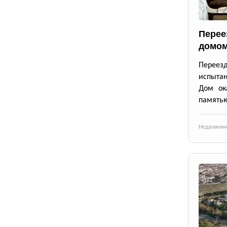
Перее
домом
Переез
испытан
Дом ок
память
Недвижим