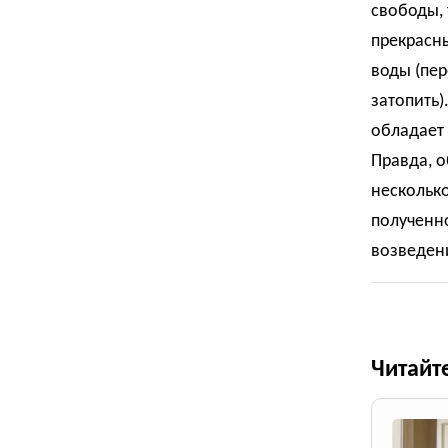
свободы, 
прекрасн
воды (пер
затопить)
обладает
Правда, о
несколько
полученно
возведен
Читайт