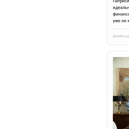
Патрис
идеаль
финансо
уже не 
Дизайн и 