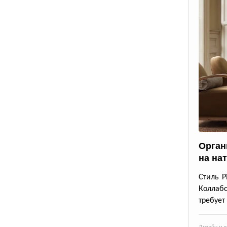
Орган
на на
Стиль P
Коллабо
требует