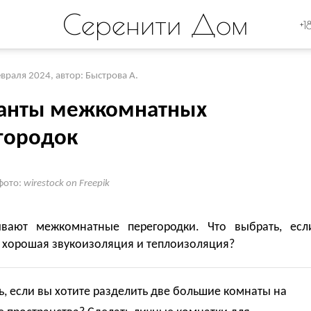
Серенити Дом
+1
евраля 2024
,
автор: Быстрова А.
анты межкомнатных
городок
фото:
wirestock on Freepik
вают межкомнатные перегородки. Что выбрать, есл
я хорошая звукоизоляция и теплоизоляция?
ь, если вы хотите разделить две большие комнаты на