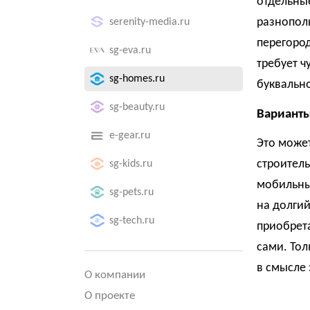
отдельные
разнопол
serenity-media.ru
перегоро
sg-eva.ru
требует ч
sg-homes.ru
буквально
sg-beauty.ru
Варианты
e-gear.ru
Это может
строитель
sg-kids.ru
мобильные
sg-pets.ru
на долгий
sg-tech.ru
приобрета
сами. Тол
в смысле 
О компании
О проекте