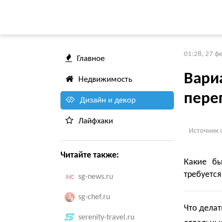
01:28, 27 ф
Главное
Вари
Недвижимость
пере
Дизайн и декор
Лайфхаки
Источник 
Читайте также:
Какие бы
требуетс
sg-news.ru
sg-chef.ru
Что делат
serenity-travel.ru