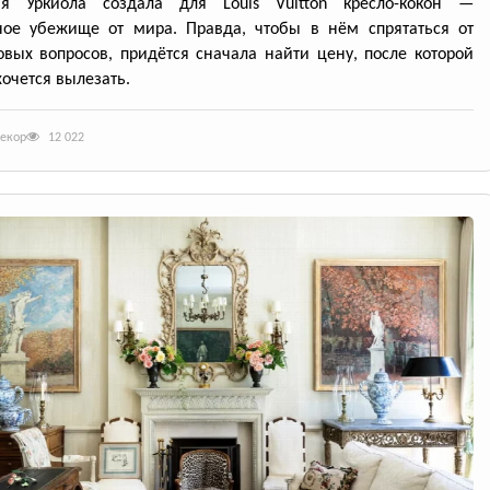
ия Уркиола создала для Louis Vuitton кресло-кокон —
ное убежище от мира. Правда, чтобы в нём спрятаться от
вых вопросов, придётся сначала найти цену, после которой
хочется вылезать.
декор
12 022