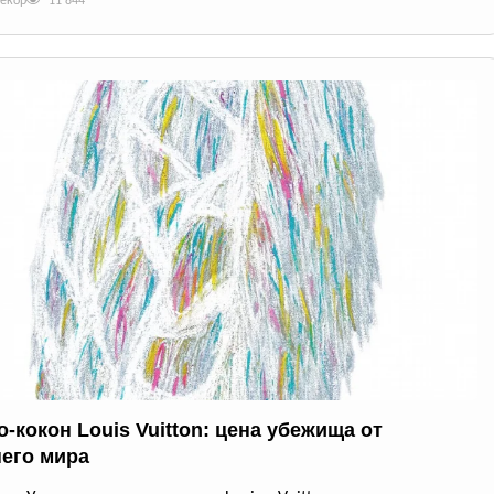
декор
11 844
-кокон Louis Vuitton: цена убежища от
его мира