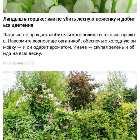
Ландыш в горшке: как не убить лесную неженку и добит
ься цветения
Ландыш не прощает любительского полива и тесных горшко
в. Накормите корневище органикой, обеспечьте холодную зи
мовку — и он одарит ароматом. Иначе — скупая зелень и об
ида на всю весну.
Стиль жизни
17 552