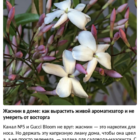
Жасмин в доме: как вырастить живой ароматизатор и не
умереть от восторга
Канал №5 и Gucci Bloom не врут: жасмин — это наркотик для
носа. Но держать эту капризную лиану дома, чтобы она цвел
а, а не просто зеленела, — задача для садовода-мазохиста. С