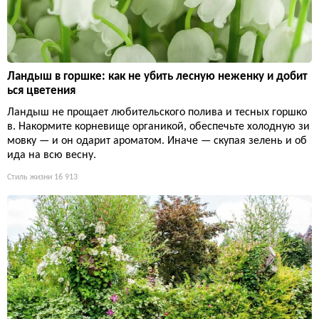
Ландыш в горшке: как не убить лесную неженку и добит
ься цветения
Ландыш не прощает любительского полива и тесных горшко
в. Накормите корневище органикой, обеспечьте холодную зи
мовку — и он одарит ароматом. Иначе — скупая зелень и об
ида на всю весну.
Стиль жизни
16 913