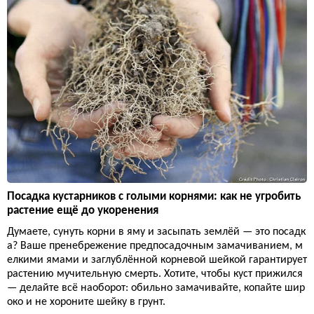
Посадка кустарников с голыми корнями: как не угробить
растение ещё до укоренения
Думаете, сунуть корни в яму и засыпать землёй — это посадк
а? Ваше пренебрежение предпосадочным замачиванием, м
елкими ямами и заглублённой корневой шейкой гарантирует
растению мучительную смерть. Хотите, чтобы куст прижился
— делайте всё наоборот: обильно замачивайте, копайте шир
око и не хороните шейку в грунт.