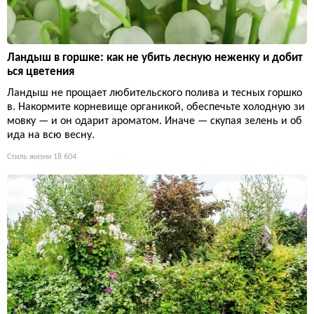
Ландыш в горшке: как не убить лесную неженку и добит
ься цветения
Ландыш не прощает любительского полива и тесных горшко
в. Накормите корневище органикой, обеспечьте холодную зи
мовку — и он одарит ароматом. Иначе — скупая зелень и об
ида на всю весну.
Стиль жизни
18 604