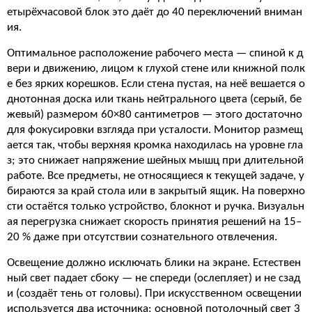
етырёхчасовой блок это даёт до 40 переключений вниман
ия.
Оптимальное расположение рабочего места — спиной к д
вери и движению, лицом к глухой стене или книжной полк
е без ярких корешков. Если стена пустая, на неё вешается о
днотонная доска или ткань нейтрального цвета (серый, бе
жевый) размером 60×80 сантиметров — этого достаточно
для фокусировки взгляда при усталости. Монитор размещ
ается так, чтобы верхняя кромка находилась на уровне гла
з; это снижает напряжение шейных мышц при длительной
работе. Все предметы, не относящиеся к текущей задаче, у
бираются за край стола или в закрытый ящик. На поверхно
сти остаётся только устройство, блокнот и ручка. Визуальн
ая перегрузка снижает скорость принятия решений на 15–
20 % даже при отсутствии сознательного отвлечения.
Освещение должно исключать блики на экране. Естествен
ный свет падает сбоку — не спереди (ослепляет) и не сзад
и (создаёт тень от головы). При искусственном освещении
используется два источника: основной потолочный свет 3