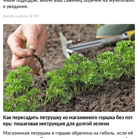
чным подходом, иначе ваш саженец обречен на мучительно
е увядание.
Дизайн и декор
18 092
Как пересадить петрушку из магазинного горшка без пот
ерь: пошаговая инструкция для долгой зелени
Магазинная петрушка в горшке обречена на гибель, если её