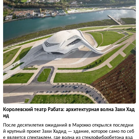
Королевский театр Рабата: архитектурная волна Захи Хад
ид
После десятилетия ожиданий в Марокко открылся последни
й крупный проект Захи Хадид — здание, которое само по себ
е является спектаклем, где волна из стеклофибробетона взд