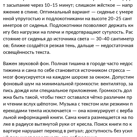
т засыпание через 10–15 минут; слишком жёсткое — напр
яжение в спине. Оптимальный вариант — сиденье с умере
нной упругостью и подлокотниками на высоте 20–25 сант
иметров от сиденья. Подлокотники позволяют держать кн
игу без нагрузки на плечи и предотвращают сутулость. Рас
стояние от сиденья до источника света — 30–40 сантиметр
ов; ближе создаётся резкая тень, дальше — недостаточная
освещённость текста.
Важен звуковой фон. Полная тишина в городе часто недос
тижима и сама по себе становится источником стресса —
мозг фокусируется на каждом шорохе за окном. Допустим
фоновый шум на минимальной громкости: вентилятор, за
пись дождя или специальное приложение. Громкость дол
жна быть такой, чтобы текст оставался чётко различим пр
и чтении вслух шёпотом. Музыка с текстом или резкими п
ереходами темпа исключается — она конкурирует с верба
льной информацией книги. Сама книга размещается на по
лке в радиусе вытянутой руки от кресла. Поиск книги по к
вартире нарушает переход в ритуал; доступность без усил