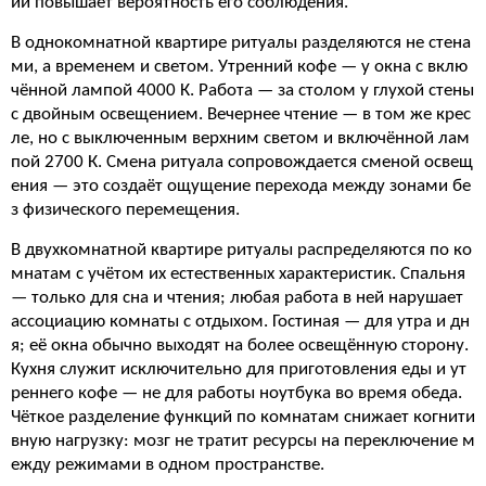
ий повышает вероятность его соблюдения.
В однокомнатной квартире ритуалы разделяются не стена
ми, а временем и светом. Утренний кофе — у окна с вклю
чённой лампой 4000 К. Работа — за столом у глухой стены
с двойным освещением. Вечернее чтение — в том же крес
ле, но с выключенным верхним светом и включённой лам
пой 2700 К. Смена ритуала сопровождается сменой освещ
ения — это создаёт ощущение перехода между зонами бе
з физического перемещения.
В двухкомнатной квартире ритуалы распределяются по ко
мнатам с учётом их естественных характеристик. Спальня
— только для сна и чтения; любая работа в ней нарушает
ассоциацию комнаты с отдыхом. Гостиная — для утра и дн
я; её окна обычно выходят на более освещённую сторону.
Кухня служит исключительно для приготовления еды и ут
реннего кофе — не для работы ноутбука во время обеда.
Чёткое разделение функций по комнатам снижает когнити
вную нагрузку: мозг не тратит ресурсы на переключение м
ежду режимами в одном пространстве.