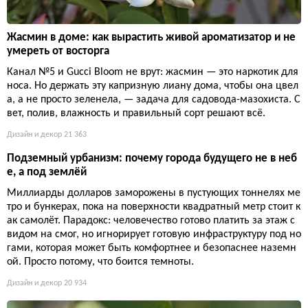
Жасмин в доме: как вырастить живой ароматизатор и не
умереть от восторга
Канал №5 и Gucci Bloom не врут: жасмин — это наркотик для
носа. Но держать эту капризную лиану дома, чтобы она цвел
а, а не просто зеленела, — задача для садовода-мазохиста. С
вет, полив, влажность и правильный сорт решают всё.
Дизайн и декор
21 363
Подземный урбанизм: почему города будущего не в неб
е, а под землёй
Миллиарды долларов заморожены в пустующих тоннелях ме
тро и бункерах, пока на поверхности квадратный метр стоит к
ак самолёт. Парадокс: человечество готово платить за этаж с
видом на смог, но игнорирует готовую инфраструктуру под но
гами, которая может быть комфортнее и безопаснее наземн
ой. Просто потому, что боится темноты.
Дизайн и декор
20 934