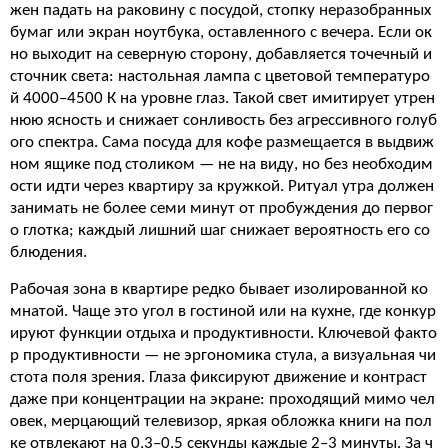
жен падать на раковину с посудой, стопку неразобранных
бумаг или экран ноутбука, оставленного с вечера. Если ок
но выходит на северную сторону, добавляется точечный и
сточник света: настольная лампа с цветовой температуро
й 4000–4500 К на уровне глаз. Такой свет имитирует утрен
нюю ясность и снижает сонливость без агрессивного голуб
ого спектра. Сама посуда для кофе размещается в выдвиж
ном ящике под столиком — не на виду, но без необходим
ости идти через квартиру за кружкой. Ритуал утра должен
занимать не более семи минут от пробуждения до первог
о глотка; каждый лишний шаг снижает вероятность его со
блюдения.
Рабочая зона в квартире редко бывает изолированной ко
мнатой. Чаще это угол в гостиной или на кухне, где конкур
ируют функции отдыха и продуктивности. Ключевой факто
р продуктивности — не эргономика стула, а визуальная чи
стота поля зрения. Глаза фиксируют движение и контраст
даже при концентрации на экране: проходящий мимо чел
овек, мерцающий телевизор, яркая обложка книги на пол
ке отвлекают на 0,3–0,5 секунды каждые 2–3 минуты. За ч