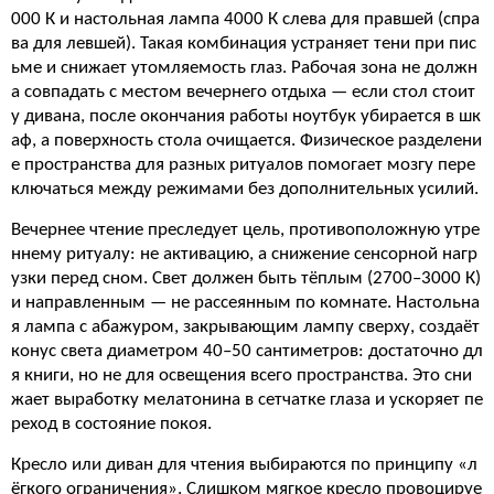
000 К и настольная лампа 4000 К слева для правшей (спра
ва для левшей). Такая комбинация устраняет тени при пис
ьме и снижает утомляемость глаз. Рабочая зона не должн
а совпадать с местом вечернего отдыха — если стол стоит
у дивана, после окончания работы ноутбук убирается в шк
аф, а поверхность стола очищается. Физическое разделени
е пространства для разных ритуалов помогает мозгу пере
ключаться между режимами без дополнительных усилий.
Вечернее чтение преследует цель, противоположную утре
ннему ритуалу: не активацию, а снижение сенсорной нагр
узки перед сном. Свет должен быть тёплым (2700–3000 К)
и направленным — не рассеянным по комнате. Настольна
я лампа с абажуром, закрывающим лампу сверху, создаёт
конус света диаметром 40–50 сантиметров: достаточно дл
я книги, но не для освещения всего пространства. Это сни
жает выработку мелатонина в сетчатке глаза и ускоряет пе
реход в состояние покоя.
Кресло или диван для чтения выбираются по принципу «л
ёгкого ограничения». Слишком мягкое кресло провоцируе