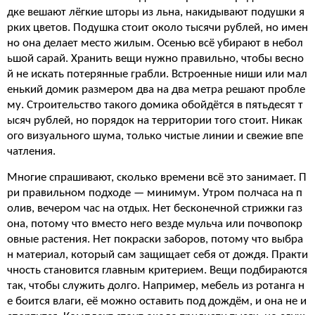
дке вешают лёгкие шторы из льна, накидывают подушки я
рких цветов. Подушка стоит около тысячи рублей, но имен
но она делает место жилым. Осенью всё убирают в небол
ьшой сарай. Хранить вещи нужно правильно, чтобы весно
й не искать потерянные грабли. Встроенные ниши или мал
енький домик размером два на два метра решают пробле
му. Строительство такого домика обойдётся в пятьдесят т
ысяч рублей, но порядок на территории того стоит. Никак
ого визуального шума, только чистые линии и свежие впе
чатления.
Многие спрашивают, сколько времени всё это занимает. П
ри правильном подходе — минимум. Утром полчаса на п
олив, вечером час на отдых. Нет бесконечной стрижки газ
она, потому что вместо него везде мульча или почвопокр
овные растения. Нет покраски заборов, потому что выбра
н материал, который сам защищает себя от дождя. Практи
чность становится главным критерием. Вещи подбираются
так, чтобы служить долго. Например, мебель из ротанга н
е боится влаги, её можно оставить под дождём, и она не и