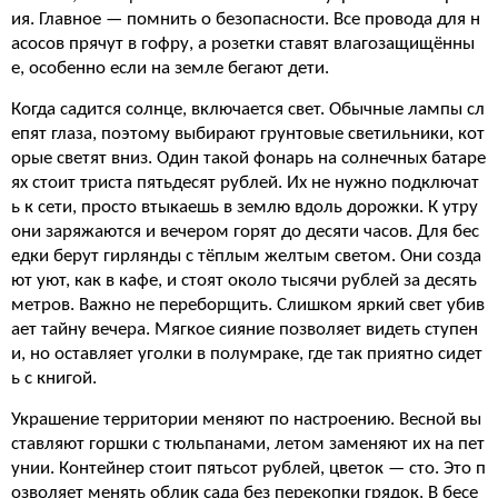
ия. Главное — помнить о безопасности. Все провода для н
асосов прячут в гофру, а розетки ставят влагозащищённы
е, особенно если на земле бегают дети.
Когда садится солнце, включается свет. Обычные лампы сл
епят глаза, поэтому выбирают грунтовые светильники, кот
орые светят вниз. Один такой фонарь на солнечных батаре
ях стоит триста пятьдесят рублей. Их не нужно подключат
ь к сети, просто втыкаешь в землю вдоль дорожки. К утру
они заряжаются и вечером горят до десяти часов. Для бес
едки берут гирлянды с тёплым желтым светом. Они созда
ют уют, как в кафе, и стоят около тысячи рублей за десять
метров. Важно не переборщить. Слишком яркий свет убив
ает тайну вечера. Мягкое сияние позволяет видеть ступен
и, но оставляет уголки в полумраке, где так приятно сидет
ь с книгой.
Украшение территории меняют по настроению. Весной вы
ставляют горшки с тюльпанами, летом заменяют их на пет
унии. Контейнер стоит пятьсот рублей, цветок — сто. Это п
озволяет менять облик сада без перекопки грядок. В бесе