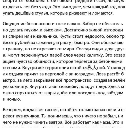
спортится. Комплект стоит около тридцати тысяч, но служ
ит десять лет без ухода. Это выгоднее, чем каждый год пок
упать дешёвые стулья, которые ржавеют и ломаются.
Ощущение безопасности тоже важно. Забор не обязатель
но делать глухим и высоким. Достаточно живой изгороди
из спиреи или кизильника. Кусты стоят недорого, около тр
ёхсот рублей за саженец, и растут быстро. Они обозначаю
т границу, но не отрезают от мира. Соседи видят друг друг
а, могут перекинуться парой слов через калитку. Это возвр
ащает чувство общности, которое теряется за бетонными
стенами. Внутри же территория остаётся私人ной. Уголок д
ля отдыха прячут за перголой с виноградом. Лоза растёт б
ыстро, за лето закрывает всё пространство, создавая зелён
ую комнату. Внутри ставят скамейку, кладут плед. Здесь м
ожно спрятаться от жары днём или посидеть под звёздам
и ночью.
Вечером, когда свет гаснет, остаётся только запах ночи и ст
рекот кузнечиков. Ты понимаешь, что ничего не забыл, ни
чего не нужно чинить завтра. Всё работает как часы. Это и