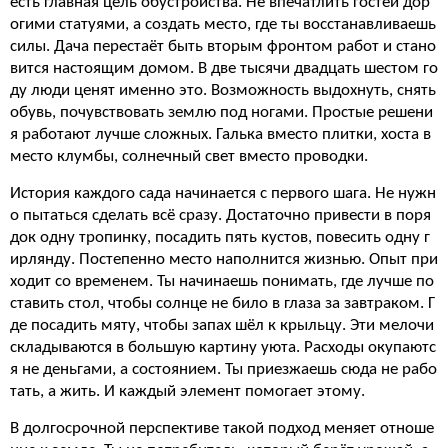
есть главная цель обустройства. Не впечатлить гостей дор
огими статуями, а создать место, где ты восстанавливаешь
силы. Дача перестаёт быть вторым фронтом работ и стано
вится настоящим домом. В две тысячи двадцать шестом го
ду люди ценят именно это. Возможность выдохнуть, снять
обувь, почувствовать землю под ногами. Простые решени
я работают лучше сложных. Галька вместо плитки, хоста в
место клумбы, солнечный свет вместо проводки.
История каждого сада начинается с первого шага. Не нужн
о пытаться сделать всё сразу. Достаточно привести в поря
док одну тропинку, посадить пять кустов, повесить одну г
ирлянду. Постепенно место наполнится жизнью. Опыт при
ходит со временем. Ты начинаешь понимать, где лучше по
ставить стол, чтобы солнце не било в глаза за завтраком. Г
де посадить мяту, чтобы запах шёл к крыльцу. Эти мелочи
складываются в большую картину уюта. Расходы окупаютс
я не деньгами, а состоянием. Ты приезжаешь сюда не рабо
тать, а жить. И каждый элемент помогает этому.
В долгосрочной перспективе такой подход меняет отноше