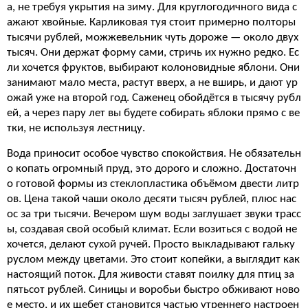
а, не требуя укрытия на зиму. Для круглогодичного вида с
ажают хвойные. Карликовая туя стоит примерно полторы
тысячи рублей, можжевельник чуть дороже — около двух
тысяч. Они держат форму сами, стричь их нужно редко. Ес
ли хочется фруктов, выбирают колоновидные яблони. Они
занимают мало места, растут вверх, а не вширь, и дают ур
ожай уже на второй год. Саженец обойдётся в тысячу рубл
ей, а через пару лет вы будете собирать яблоки прямо с ве
тки, не используя лестницу.
Вода приносит особое чувство спокойствия. Не обязательн
о копать огромный пруд, это дорого и сложно. Достаточн
о готовой формы из стеклопластика объёмом двести литр
ов. Цена такой чаши около десяти тысяч рублей, плюс нас
ос за три тысячи. Вечером шум воды заглушает звуки трасс
ы, создавая свой особый климат. Если возиться с водой не
хочется, делают сухой ручей. Просто выкладывают гальку
руслом между цветами. Это стоит копейки, а выглядит как
настоящий поток. Для живости ставят поилку для птиц за
пятьсот рублей. Синицы и воробьи быстро обживают ново
е место, и их щебет становится частью утреннего настроен