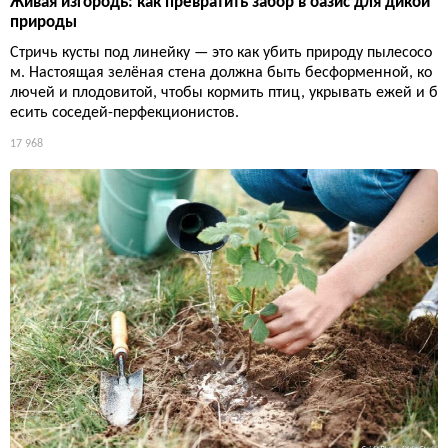
Живая изгородь: как превратить забор в оазис для дикой
природы
Стричь кусты под линейку — это как убить природу пылесосо
м. Настоящая зелёная стена должна быть бесформенной, ко
лючей и плодовитой, чтобы кормить птиц, укрывать ежей и б
есить соседей-перфекционистов.
17 968