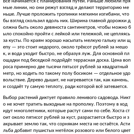
Всё начинается с планирования путей. Раньше любили пря
мые линии, но они режут взгляд и делают территорию ме
ньше. Лучше проложить тропинки мягкими изгибами, что
бы взгляд скользил вдоль них. Ширина главной дорожки д
олжна быть около девяноста сантиметров, чтобы можно б
ыло спокойно пройти с лейкой или тележкой, не цепляясь
за кусты. По краям хорошо насыпать мелкую гальку или щ
епу — это стоит недорого, около трёхсот рублей за мешо
к, и вода уходит быстро, не образуя луж. Для основной пл
ощадки под беседкой подойдёт террасная доска. Цена воп
роса примерно две тысячи пятьсот рублей за квадратный
метр, но ходить по такому полу босиком — отдельное удо
вольствие. Дерево дышит, не нагревается так, как камень,
и создаёт ту самую теплоту, ради которой всё затевается.
Выбор растений диктует правило ленивого садовода. Никт
о не хочет тратить выходные на прополку. Поэтому в ход
идут многолетники, которые растут сами по себе. Хоста ст
оит около пятисот рублей за куст, разрастается быстро и з
акрывает землю так, что сорнякам места не остаётся. Асти
льба добавит пушистых метёлок розового или белого цвет