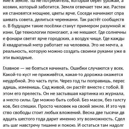
ние к земле. Ты не потребитель, который берёт урожай, а
хозяин, который заботится. Земля отвечает тем же. Растен
ия становятся мощнее, цветы ярче. Соседи начинают спра
шивать совета, делиться черенками. Так растёт сообществ
о. В будущем такие посёлки станут примером разумной ж
изни. Где технологии помогают, а не мешают. Где солнечны
е фонари светят ярче городских, а воздух чище. Где кажды
й квадратный метр работает на человека. Это не мечта, а
реальность, которую можно создать своими руками уже в
эти выходные.
Главное — не бояться начинать. Ошибки случаются у всех.
Какой-то куст не приживётся, какая-то дорожка окажется
неудобной. Это часть пути. Через год ты поправишь, перес
адишь, изменишь. Сад живой, он растёт вместе с тобой. В
этом его прелесть. Он не застывшая картинка из журнала,
а место силы. Где можно быть собой. Без масок, без галсту
ков, без спешки. Просто человек на своей земле. И это чув
ство свободы стоит любых вложений. Весна две тысячи дв
адцать шестого года дарит именно эту возможность. Сдел
ать шаг навстречу тишине и покою. И остаться там надолг