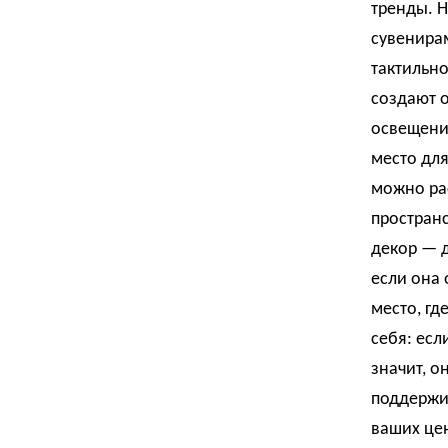
тренды. 
сувенирам
тактильно
создают 
освещени
место для
можно рас
пространс
декор — д
если она 
место, гд
себя: есл
значит, о
поддержив
ваших цен