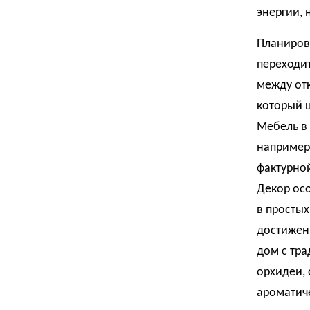
энергии, 
Планировк
переходит
между отк
который ц
Мебель в 
например
фактурной
Декор осо
в простых
достижен
дом с тра
орхидеи, 
ароматич