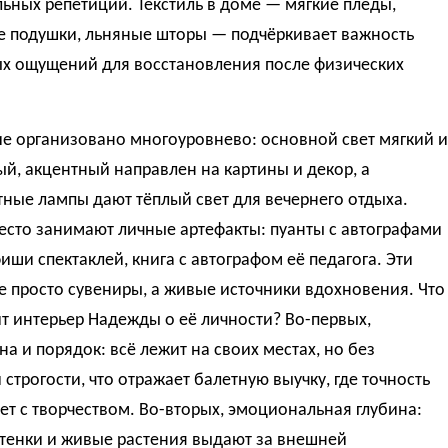
ьных репетиций. Текстиль в доме — мягкие пледы,
е подушки, льняные шторы — подчёркивает важность
ых ощущений для восстановления после физических
е организовано многоуровнево: основной свет мягкий и
й, акцентный направлен на картины и декор, а
ные лампы дают тёплый свет для вечернего отдыха.
есто занимают личные артефакты: пуанты с автографами
фиши спектаклей, книга с автографом её педагога. Эти
 просто сувениры, а живые источники вдохновения. Что
т интерьер Надежды о её личности? Во-первых,
а и порядок: всё лежит на своих местах, но без
строгости, что отражает балетную выучку, где точность
ет с творчеством. Во-вторых, эмоциональная глубина:
ттенки и живые растения выдают за внешней