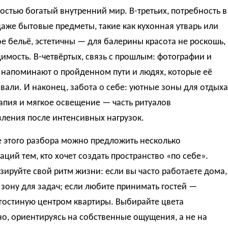
стью богатый внутренний мир. В-третьих, потребность в
даже бытовые предметы, такие как кухонная утварь или
е бельё, эстетичны — для балерины красота не роскошь,
имость. В-четвёртых, связь с прошлым: фотографии и
 напоминают о пройденном пути и людях, которые её
али. И наконец, забота о себе: уютные зоны для отдыха
пия и мягкое освещение — часть ритуалов
ления после интенсивных нагрузок.
е этого разбора можно предложить несколько
ций тем, кто хочет создать пространство «по себе».
ируйте свой ритм жизни: если вы часто работаете дома,
зону для задач; если любите принимать гостей —
гостиную центром квартиры. Выбирайте цвета
о, ориентируясь на собственные ощущения, а не на