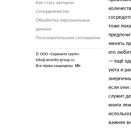
Как стать автором
количеств
Сотрудничество
сосредото
Обработка персональных
тоже пок
данных
предпочи
Пользовательское соглашение
менять пр
кто любит
© ООО «Серенити групп»
info@serenity-group.ru
— ещё од
Все права защищены.
18+
уюта и ра
энергичны
если они 
служит де
книги леж
использов
важнее в