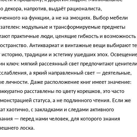
о декора, напротив, выдаёт рационалиста,
ченного на функции, а не на эмоциях. Выбор мебели
азателен: модульные и трансформируемые предметы
тают практичные люди, ценящие гибкость и возможность
остранство. Антиквариат и винтажные вещи выбирают те
 историю, традиции и эстетику ушедших эпох. Освещени
ин ключ: мягкий рассеянный свет предпочитают ценител
сслабления, а яркий направленный свет — деятельные,
е личности. Даже расположение книг имеет значение:
аккуратно расставлены по цвету корешков, это часто
монстрацией статуса, а не подлинного чтения. Если же
ат хаотично, с закладками и следами активного
ания — перед нами человек, для которого знания
нешнего лоска.