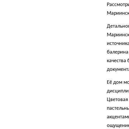
Рассмотр
Мариинск
Детально
Мариинско
источника
балерина
качества 
документ
Её дом мо
дисциплин
Цветовая 
пастельны
акцентами
ощущение 