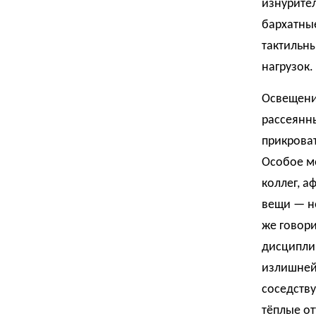
изнурител
бархатны
тактильн
нагрузок.
Освещени
рассеянны
прикроват
Особое м
коллег, а
вещи — не
же говори
дисциплин
излишней 
соседству
тёплые о