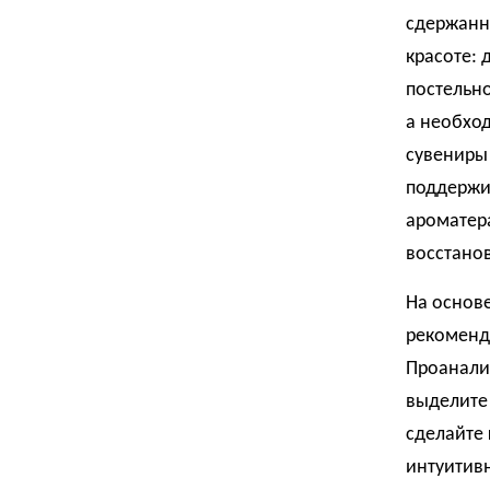
сдержанно
красоте: 
постельно
а необход
сувениры
поддержив
ароматера
восстанов
На основ
рекоменда
Проанализ
выделите 
сделайте 
интуитивн