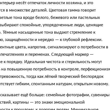
терьер несёт отпечаток личности хозяина, и это
ся в множестве деталей. Цветовая гамма говорит
ветлые тона вроде белого, бежевого или пастельных
 выбирают спокойные, упорядоченные люди, ценящие
. Тёмные насыщенные тона выдают стремление к
ю, защищённости и нередко — к глубокой рефлексии.
ентные цвета, напротив, сигнализируют о потребности в
 впечатлениях и переменах. Следующий маркер —
 к порядку. Идеальная чистота и стерильность могут
ь на повышенную потребность в контроле, перфекциониз
тревожность, тогда как лёгкий творческий беспорядок
утствует гибким, спонтанным натурам, открытым новому.
ссказывает ещё больше: семейные фотографии, сувениры
ествий, картины — это знаки эмоциональной
ности к прошлому, к дорогим людям. Минимальное