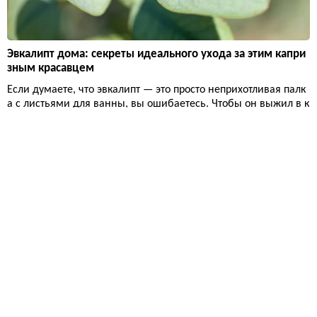
Эвкалипт дома: секреты идеального ухода за этим капри
зным красавцем
Если думаете, что эвкалипт — это просто неприхотливая палк
а с листьями для ванны, вы ошибаетесь. Чтобы он выжил в к
вартире, нужно дать ему шесть часов прямого солнца в день,
грунт как для кактусов и жесткий контроль полива. И да, он н
е прощает ошибок.
Дизайн и декор
20 718