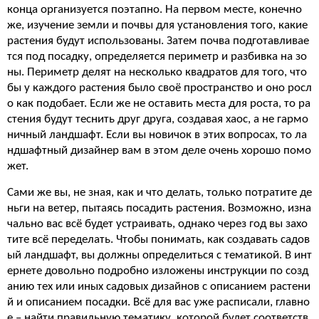
конца организуется поэтапно. На первом месте, конечно
же, изучение земли и почвы для установления того, какие
растения будут использованы. Затем почва подготавливае
тся под посадку, определяется периметр и разбивка на зо
ны. Периметр делят на несколько квадратов для того, что
бы у каждого растения было своё пространство и оно росл
о как подобает. Если же не оставить места для роста, то ра
стения будут теснить друг друга, создавая хаос, а не гармо
ничный ландшафт. Если вы новичок в этих вопросах, то ла
ндшафтный дизайнер вам в этом деле очень хорошо помо
жет.
Сами же вы, не зная, как и что делать, только потратите де
ньги на ветер, пытаясь посадить растения. Возможно, изна
чально вас всё будет устраивать, однако через год вы захо
тите всё переделать. Чтобы понимать, как создавать садов
ый ландшафт, вы должны определиться с тематикой. В инт
ернете довольно подробно изложены инструкции по созд
анию тех или иных садовых дизайнов с описанием растени
й и описанием посадки. Всё для вас уже расписали, главно
е – найти правильную тематику, которой будет соответств