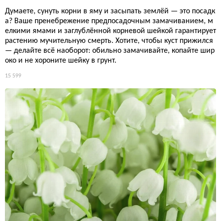
Думаете, сунуть корни в яму и засыпать землёй — это посадк
а? Ваше пренебрежение предпосадочным замачиванием, м
елкими ямами и заглублённой корневой шейкой гарантирует
растению мучительную смерть. Хотите, чтобы куст прижился
— делайте всё наоборот: обильно замачивайте, копайте шир
око и не хороните шейку в грунт.
15 599