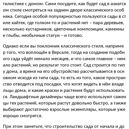
тилистике с домом. Сами посудите, как будет сад в азиатск
ом стиле смотреться на заднем дворе классического особ
няка. Сегодня особой популярностью пользуются сады в ст
иле хайтек, где толком-то и растений нет – пара деревьев,
несколько кустарников, цветочные композиции, каменны
е глыбы, необычные статуи – и готово.
Однако если вы поклонник классического стиля, наприме
р того, что воплощён в Версале, тогда на создание подобн
ого сада уйдёт немало месяцев, и что самое главное – нем
ало растений, но результат того стоит. Сад строится по тип
у дома, а время на его обустройство рассчитывается в осн
овном исходя из типа сада, то есть из того, какое простран
ство отводится под посадки, что хотят видеть в нём владе
льцы дома, и какие краски и растения будут использовать
ся. Ландшафтные дизайнеры чаще всего используют сажен
цы тех растений, которые растут довольно быстро, а также
выбирают достаточно взрослые экземпляры, которые уже
хорошо смотрятся.
При этом заметьте, что строительство сада от начала и до