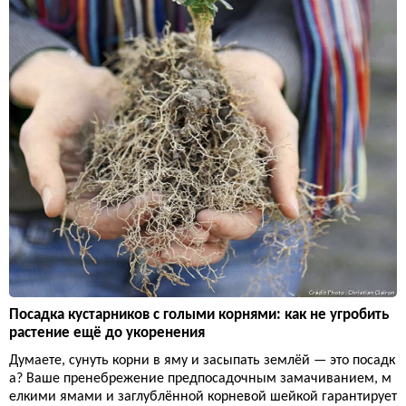
Посадка кустарников с голыми корнями: как не угробить
растение ещё до укоренения
Думаете, сунуть корни в яму и засыпать землёй — это посадк
а? Ваше пренебрежение предпосадочным замачиванием, м
елкими ямами и заглублённой корневой шейкой гарантирует