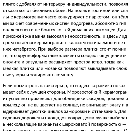
плиток добавляют интерьеру индивидуальности, позволяя
отказаться от безликих обоев. На полах в гостиной или спа
льне керамогранит часто конкурирует с паркетом: он тёпл
ый за счёт современных систем подогрева, абсолютно гип
оаллергенен и не боится когтей домашних питомцев. Для
прихожей же важна высокая износостойкость, и здесь лид
ером остаётся керамогранит с классом истираемости не н
иже четвёртого. При выборе размера плитки стоит помни
ть, что крупноформатные элементы создают ощущение м
онолита и визуально расширяют пространство, тогда как
мелкая плитка или мозаика позволяют выкладывать слож
ные узоры и зонировать комнату.
Если посмотреть на экстерьер, то и здесь керамика показ
ывает себя с лучшей стороны. Морозостойкий керамогран
ит успешно применяют для облицовки фасадов, цоколей и
крылец: он не выцветает на солнце, не впитывает влагу и в
ыдерживает десятки циклов заморозки и оттаивания. Для
садовых дорожек и площадок вокруг дома лучше выбират
ь нескользящие варианты с шероховатой поверхностью —
безопасность в дождь или гололёд здесь важнее глянца. О