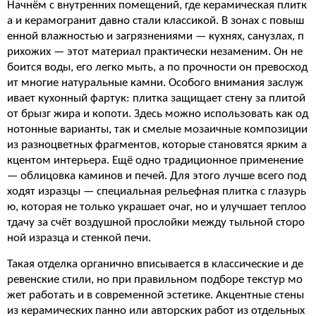
Начнём с внутренних помещений, где керамическая плитк
а и керамогранит давно стали классикой. В зонах с повыш
енной влажностью и загрязнениями — кухнях, санузлах, п
рихожих — этот материал практически незаменим. Он не
боится воды, его легко мыть, а по прочности он превосход
ит многие натуральные камни. Особого внимания заслуж
ивает кухонный фартук: плитка защищает стену за плитой
от брызг жира и копоти. Здесь можно использовать как од
нотонные варианты, так и смелые мозаичные композиции
из разноцветных фрагментов, которые становятся ярким а
кцентом интерьера. Ещё одно традиционное применение
— облицовка каминов и печей. Для этого лучше всего под
ходят изразцы — специальная рельефная плитка с глазурь
ю, которая не только украшает очаг, но и улучшает теплоо
тдачу за счёт воздушной прослойки между тыльной сторо
ной изразца и стенкой печи.
Такая отделка органично вписывается в классические и де
ревенские стили, но при правильном подборе текстур мо
жет работать и в современной эстетике. Акцентные стены
из керамических панно или авторских работ из отдельных