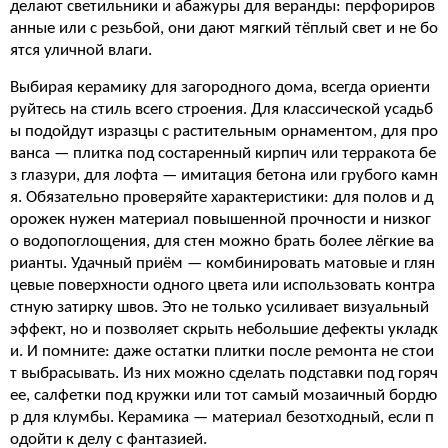
делают светильники и абажуры для веранды: перфориров
анные или с резьбой, они дают мягкий тёплый свет и не бо
ятся уличной влаги.
Выбирая керамику для загородного дома, всегда ориенти
руйтесь на стиль всего строения. Для классической усадьб
ы подойдут изразцы с растительным орнаментом, для про
ванса — плитка под состаренный кирпич или терракота бе
з глазури, для лофта — имитация бетона или грубого камн
я. Обязательно проверяйте характеристики: для полов и д
орожек нужен материал повышенной прочности и низког
о водопоглощения, для стен можно брать более лёгкие ва
рианты. Удачный приём — комбинировать матовые и глян
цевые поверхности одного цвета или использовать контра
стную затирку швов. Это не только усиливает визуальный
эффект, но и позволяет скрыть небольшие дефекты укладк
и. И помните: даже остатки плитки после ремонта не стои
т выбрасывать. Из них можно сделать подставки под горяч
ее, салфетки под кружки или тот самый мозаичный бордю
р для клумбы. Керамика — материал безотходный, если п
одойти к делу с фантазией.