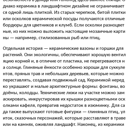
днако керамика в ландшафтном дизайне не ограничивает
ся одной лишь плиткой. Из старых черепков, битой плитки
или осколков керамической посуды получаются отличные
бордюры для цветников и клумб. Если осколки разноцвет
ные, из них можно выложить настоящие мозаичные карти
ны — например, стилизованных рыб или птиц.
Отдельная история — керамические вазоны и горшки для
растений. Они экологичны, обеспечивают хорошую вентил
яцию корней и, в отличие от пластика, не перегреваются н
а солнце. Глиняные ёмкости особенно хороши для суккуле
нтов, пряных трав и небольших деревьев, которые можно
переставлять, создавая подвижный сад. Керамикой неред
ко украшают и малые архитектурные формы: фонтаны, во
доёмы, колодцы. Технические люки на участке можно зам
аскировать, инкрустировав их крышки разноцветными оск
олками кафеля, превратив недостаток в изюминку. Для са
да также выпускают готовые фигурки — глиняных птиц, ул
иток, сказочных персонажей, которые расставляют в траве
или на камнях, оживляя ландшафт. Наконец, из керамики