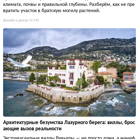
климата, почвы и правильной глубины. Разберём, как не пре
вратить участок в братскую могилу растений.
Дизайн и декор
14 595
Архитектурные безумства Лазурного берега: виллы, брос
ающие вызов реальности
Экстравагантные виллы Ривьеры — не просто дома, а маниф