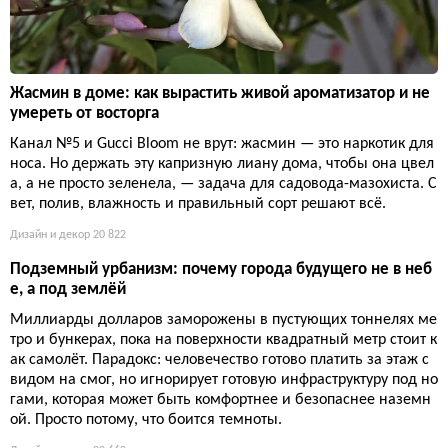
Жасмин в доме: как вырастить живой ароматизатор и не
умереть от восторга
Канал №5 и Gucci Bloom не врут: жасмин — это наркотик для
носа. Но держать эту капризную лиану дома, чтобы она цвел
а, а не просто зеленела, — задача для садовода-мазохиста. С
вет, полив, влажность и правильный сорт решают всё.
Дизайн и декор
20 822
Подземный урбанизм: почему города будущего не в неб
е, а под землёй
Миллиарды долларов заморожены в пустующих тоннелях ме
тро и бункерах, пока на поверхности квадратный метр стоит к
ак самолёт. Парадокс: человечество готово платить за этаж с
видом на смог, но игнорирует готовую инфраструктуру под но
гами, которая может быть комфортнее и безопаснее наземн
ой. Просто потому, что боится темноты.