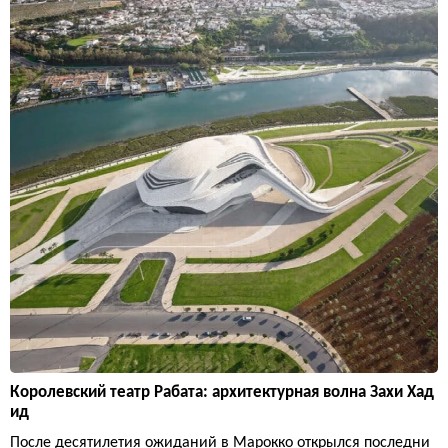
Королевский театр Рабата: архитектурная волна Захи Хад
ид
После десятилетия ожиданий в Марокко открылся последни