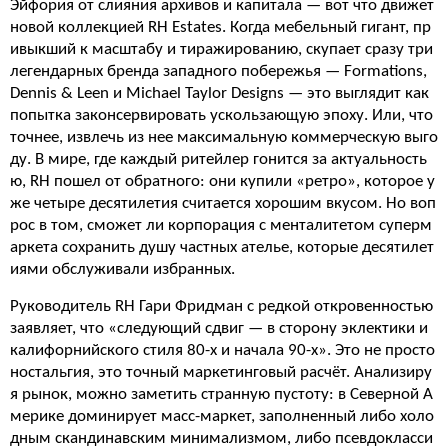
Эйфория от слияния архивов и капитала — вот что движет
новой коллекцией RH Estates. Когда мебельный гигант, пр
ивыкший к масштабу и тиражированию, скупает сразу три
легендарных бренда западного побережья — Formations,
Dennis & Leen и Michael Taylor Designs — это выглядит как
попытка законсервировать ускользающую эпоху. Или, что
точнее, извлечь из нее максимальную коммерческую выго
ду. В мире, где каждый ритейлер гонится за актуальность
ю, RH пошел от обратного: они купили «ретро», которое у
же четыре десятилетия считается хорошим вкусом. Но воп
рос в том, сможет ли корпорация с менталитетом суперм
аркета сохранить душу частных ателье, которые десятилет
иями обслуживали избранных.
Руководитель RH Гари Фридман с редкой откровенностью
заявляет, что «следующий сдвиг — в сторону эклектики и
калифорнийского стиля 80-х и начала 90-х». Это не просто
ностальгия, это точный маркетинговый расчёт. Анализиру
я рынок, можно заметить странную пустоту: в Северной А
мерике доминирует масс-маркет, заполненный либо холо
дным скандинавским минимализмом, либо псевдокласси