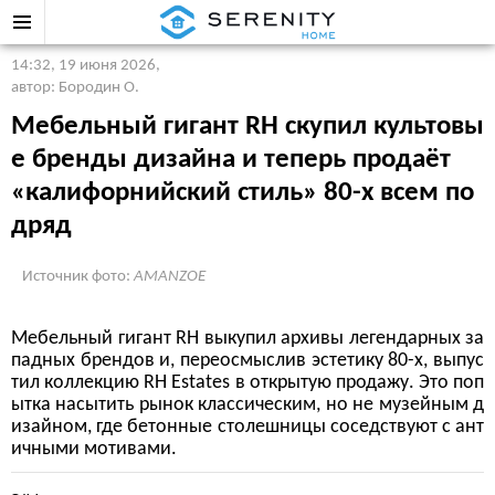
14:32, 19 июня 2026
,
автор: Бородин О.
Мебельный гигант RH скупил культовы
е бренды дизайна и теперь продаёт
«калифорнийский стиль» 80-х всем по
дряд
Источник фото:
AMANZOE
Мебельный гигант RH выкупил архивы легендарных за
падных брендов и, переосмыслив эстетику 80-х, выпус
тил коллекцию RH Estates в открытую продажу. Это поп
ытка насытить рынок классическим, но не музейным д
изайном, где бетонные столешницы соседствуют с ант
ичными мотивами.