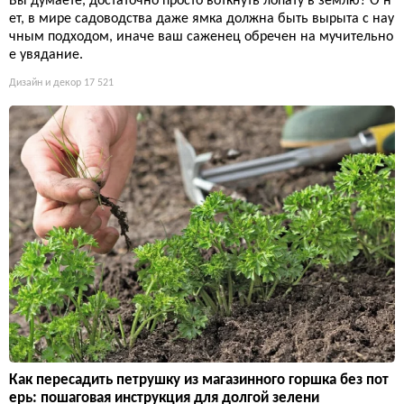
Вы думаете, достаточно просто воткнуть лопату в землю? О н
ет, в мире садоводства даже ямка должна быть вырыта с нау
чным подходом, иначе ваш саженец обречен на мучительно
е увядание.
Дизайн и декор
17 521
Как пересадить петрушку из магазинного горшка без пот
ерь: пошаговая инструкция для долгой зелени