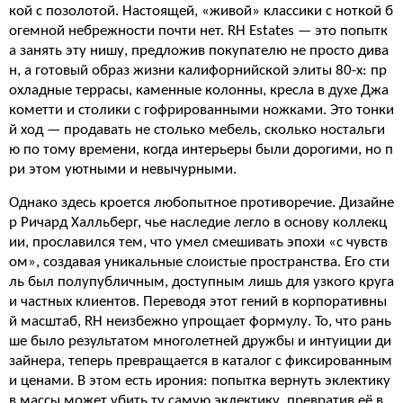
кой с позолотой. Настоящей, «живой» классики с ноткой б
огемной небрежности почти нет. RH Estates — это попытк
а занять эту нишу, предложив покупателю не просто дива
н, а готовый образ жизни калифорнийской элиты 80-х: пр
охладные террасы, каменные колонны, кресла в духе Джа
кометти и столики с гофрированными ножками. Это тонки
й ход — продавать не столько мебель, сколько ностальги
ю по тому времени, когда интерьеры были дорогими, но п
ри этом уютными и невычурными.
Однако здесь кроется любопытное противоречие. Дизайне
р Ричард Халльберг, чье наследие легло в основу коллекц
ии, прославился тем, что умел смешивать эпохи «с чувств
ом», создавая уникальные слоистые пространства. Его сти
ль был полупубличным, доступным лишь для узкого круга
и частных клиентов. Переводя этот гений в корпоративны
й масштаб, RH неизбежно упрощает формулу. То, что рань
ше было результатом многолетней дружбы и интуиции ди
зайнера, теперь превращается в каталог с фиксированным
и ценами. В этом есть ирония: попытка вернуть эклектику
в массы может убить ту самую эклектику, превратив её в