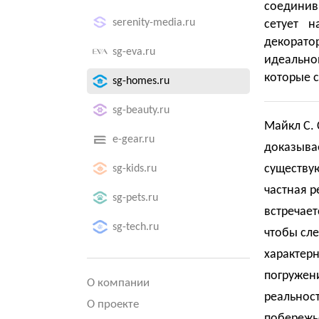
соединив
serenity-media.ru
сетует н
декорато
sg-eva.ru
идеально
которые с
sg-homes.ru
sg-beauty.ru
Майкл С. 
e-gear.ru
доказывае
существую
sg-kids.ru
частная р
sg-pets.ru
встречает
sg-tech.ru
чтобы сле
характерн
погружени
О компании
реальност
О проекте
побережье