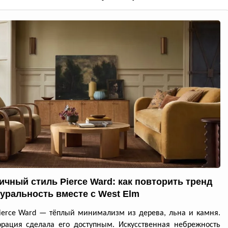
ичный стиль Pierce Ward: как повторить тренд
туральность вместе с West Elm
ierce Ward — тёплый минимализм из дерева, льна и камня.
рация сделала его доступным. Искусственная небрежность