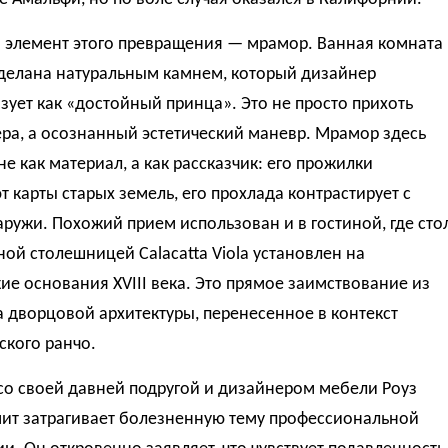
 элемент этого превращения — мрамор. Ванная комната
тделана натуральным камнем, который дизайнер
зует как «достойный принца». Это не просто прихоть
ра, а осознанный эстетический маневр. Мрамор здесь
не как материал, а как рассказчик: его прожилки
 карты старых земель, его прохлада контрастирует с
ружи. Похожий прием использован и в гостиной, где сто
ой столешницей Calacatta Viola установлен на
ие основания XVIII века. Это прямое заимствование из
 дворцовой архитектуры, перенесенное в контекст
ского ранчо.
со своей давней подругой и дизайнером мебели Роуз
мит затрагивает болезненную тему профессиональной