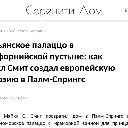
Серенити Дом
+1
юня 2026
,
автор: Бородин О.
ьянское палаццо в
форнийской пустыне: как
л Смит создал европейскую
азию в Палм-Спрингс
фото:
123rf.com
р Майкл С. Смит превратил дом в Палм-Спрингс 
номорское палаццо с мраморной ванной для принца