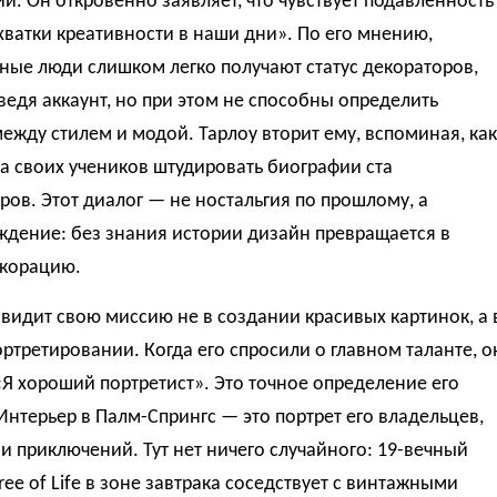
и. Он откровенно заявляет, что чувствует подавленность
хватки креативности в наши дни». По его мнению,
ные люди слишком легко получают статус декораторов,
ведя аккаунт, но при этом не способны определить
ежду стилем и модой. Тарлоу вторит ему, вспоминая, как
а своих учеников штудировать биографии ста
ров. Этот диалог — не ностальгия по прошлому, а
ждение: без знания истории дизайн превращается в
екорацию.
видит свою миссию не в создании красивых картинок, а 
ртретировании. Когда его спросили о главном таланте, о
«Я хороший портретист». Это точное определение его
Интерьер в Палм-Спрингс — это портрет его владельцев,
 и приключений. Тут нет ничего случайного: 19-вечный
ree of Life в зоне завтрака соседствует с винтажными