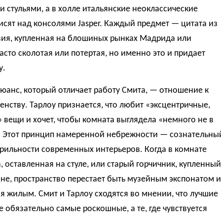
 стульями, а в холле итальянские неоклассические
исят над консолями Jasper. Каждый предмет — цитата из
вия, купленная на блошиных рынках Мадрида или
асто сколотая или потертая, но именно это и придает
у.
юанс, который отличает работу Смита, — отношение к
нству. Тарлоу признается, что любит «эксцентричные,
 вещи и хочет, чтобы комната выглядела «немного не в
. Этот принцип намеренной небрежности — сознательны
рильности современных интерьеров. Когда в комнате
а, оставленная на стуле, или старый горчичник, купленный
не, пространство перестает быть музейным экспонатом и
я жилым. Смит и Тарлоу сходятся во мнении, что лучшие
 обязательно самые роскошные, а те, где чувствуется