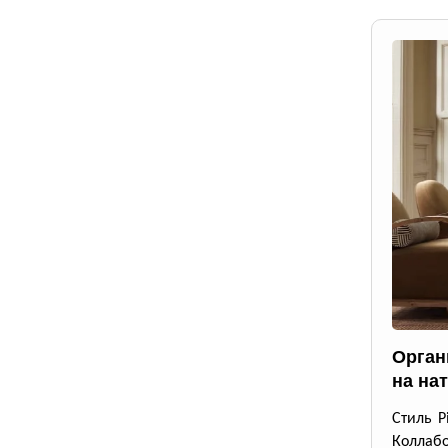
Орган
на на
Стиль P
Коллабо