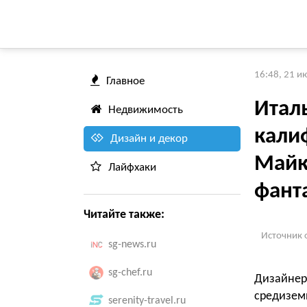
16:48, 21 и
Главное
Итал
Недвижимость
кали
Дизайн и декор
Майк
Лайфхаки
фант
Читайте также:
Источник 
sg-news.ru
sg-chef.ru
Дизайне
средизем
serenity-travel.ru