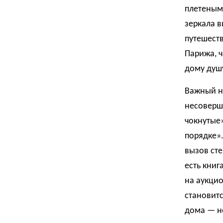
плетеными
зеркала в
путешест
Парижа, ч
дому душ
Важный н
несоверше
чокнутые»
порядке»
вызов сте
есть книг
на аукцио
становитс
дома — не