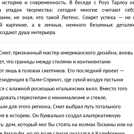
 историю и современность. В беседе с Роуз Тарлоу о
а упадок творчества: сегодня многие считают себ
рами, не зная, кто такой Лютенс. Секрет успеха — не 
й картинке, а в личных, немного безумных деталях
оздают душу интерьера.
Смит, признанный мастер американского дизайна, вновь
т, что границы между стилями и континентами
т лишь в головах скептиков. Его последний проект —
езиденция в Палм-Спрингс, где сухой воздух пустыни
ся с влажной роскошью итальянских вилл. Вместо того
довать стереотипам о минимализме и стекле,
ым для этого региона, Смит выбрал путь тотального
я в историю. Он буквально создал альтернативную
ь: дом, который мог бы стоять на холмах Тосканы или на
 Амальфи, но по воле случая оказался в Калифорнии.