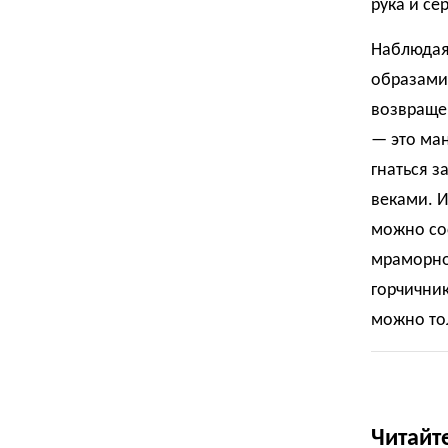
рука и се
Наблюдая 
образами
возвращен
— это ман
гнаться з
веками. И
можно сос
мраморно
горчичник
можно то
Читайт