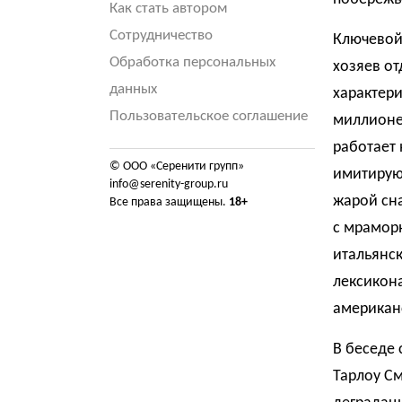
Как стать автором
Сотрудничество
Ключевой
Обработка персональных
хозяев о
данных
характери
Пользовательское соглашение
миллионе
работает 
© ООО «Серенити групп»
имитируют
info@serenity-group.ru
жарой сна
Все права защищены.
18+
с мраморн
итальянск
лексикона
американ
В беседе 
Тарлоу С