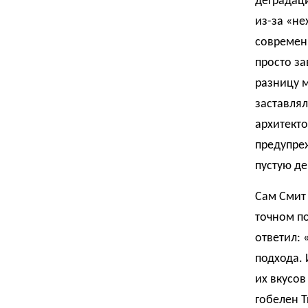
деградаци
из-за «не
современ
просто за
разницу м
заставлял
архитекто
предупре
пустую д
Сам Смит 
точном по
ответил: 
подхода. 
их вкусов
гобелен T