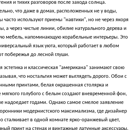
чтения и тихих разговоров после захода солнца.
льно, что даже в домах, расположенных не у воды,
 часто используют приемы "навтики", но не через якоря
ы, а через чистые линии, обилие натурального дерева и
ую мебель, напоминающую корабельные интерьеры. Это
ниверсальный язык уюта, который работает в любом
от побережья до лесной глуши.
 эстетика и классическая "американа" занимают свою
азывая, что ностальгия может выглядеть дорого. Обои с
нными принтами, белая окрашенная столярка и
 мягкого голубого с белым создают вневременной фон,
не надоедает годами. Однако самое смелое заявление
торонники модернистского максимализма, где дизайнер
 сталкивает в одной комнате ярко-оранжевый цвет,
ный принт на стенах и винтажные латунные аксессуары.