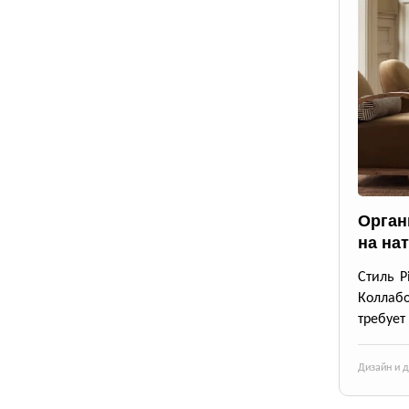
Орган
на на
Стиль P
Коллабо
требует
Дизайн и 