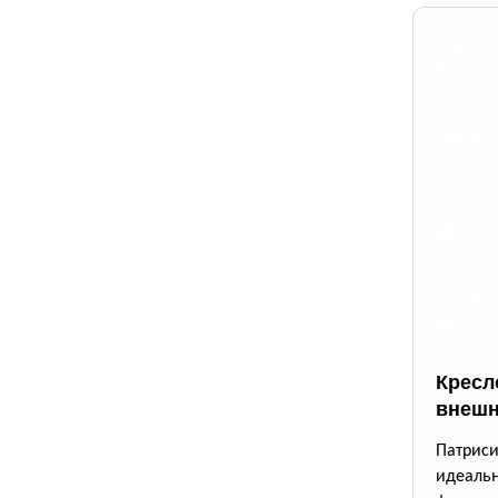
Кресло
внешн
Патрис
идеаль