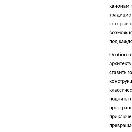
канонам г
традицион
которые н
возможно
под кажд
Особого 
архитекту
ставить г
конструкц
классичес
подняты 
пространс
приключе
превращаю