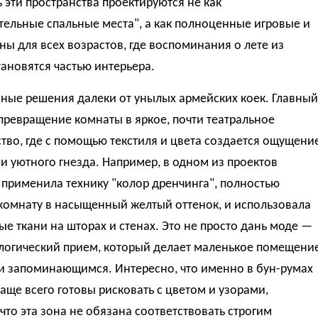
ь эти пространства проектируются не как
ельные спальные места", а как полноценные игровые и
ны для всех возрастов, где воспоминания о лете из
тановятся частью интерьера.
ные решения далеки от унылых армейских коек. Главный
ревращение комнаты в яркое, почти театральное
тво, где с помощью текстиля и цвета создается ощущени
и уютного гнезда. Например, в одном из проектов
применила технику "колор дренчинга", полностью
комнату в насыщенный желтый оттенок, и использовала
е ткани на шторах и стенах. Это не просто дань моде —
ологический прием, который делает маленькое помещени
и запоминающимся. Интересно, что именно в бун-румах
аще всего готовы рисковать с цветом и узорами,
что эта зона не обязана соответствовать строгим