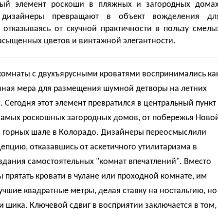
ный элемент роскоши в пляжных и загородных домах
 дизайнеры превращают в объект вожделения дл
, отказываясь от скучной практичности в пользу смелы
асыщенных цветов и винтажной элегантности.
 комнаты с двухъярусными кроватями воспринимались ка
ная мера для размещения шумной детворы на летних
. Сегодня этот элемент превратился в центральный пункт
самых роскошных загородных домов, от побережья Ново
о горных шале в Колорадо. Дизайнеры переосмыслили
епцию, отказавшись от аскетичного утилитаризма в
здания самостоятельных "комнат впечатлений". Вместо
ы прятать кровати в чулане или проходной комнате, им
учшие квадратные метры, делая ставку на ностальгию, но
и шика. Ключевой сдвиг в восприятии заключается в том,