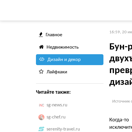
16:59, 20 и
Главное
Бун-
Недвижимость
двух
Дизайн и декор
прев
Лайфхаки
диза
Читайте также:
Источник 
sg-news.ru
sg-chef.ru
Когда-то
исключит
serenity-travel.ru