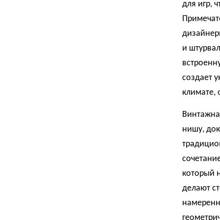
для игр, 
Примечате
дизайнеры
и штурвал
встроенн
создает у
климате, 
Винтажная
нишу, док
традицио
сочетание
который 
делают с
намеренно
геометрич