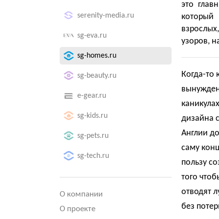
это глав
serenity-media.ru
который
взрослых
sg-eva.ru
узоров, н
sg-homes.ru
Когда-то
sg-beauty.ru
вынужден
e-gear.ru
каникулах
sg-kids.ru
дизайна 
Англии д
sg-pets.ru
саму конц
sg-tech.ru
пользу со
того чтоб
отводят л
О компании
без потер
О проекте