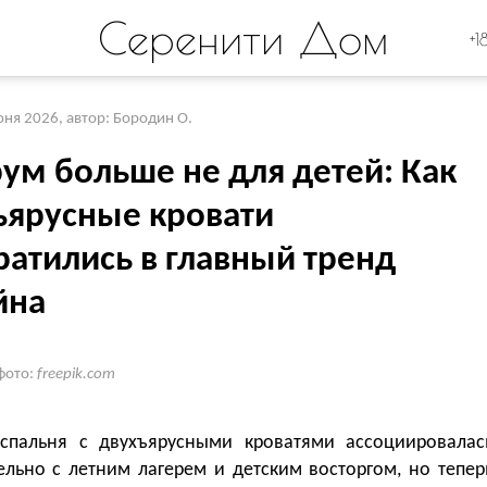
Серенити Дом
+1
юня 2026
,
автор: Бородин О.
рум больше не для детей: Как
ъярусные кровати
ратились в главный тренд
йна
фото:
freepik.com
 спальня с двухъярусными кроватями ассоциировалас
ельно с летним лагерем и детским восторгом, но тепер