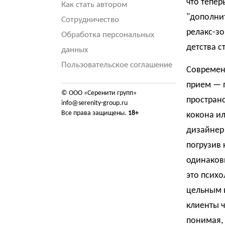
что тепер
Как стать автором
"дополнит
Сотрудничество
релакс-зо
Обработка персональных
детства с
данных
Пользовательское соглашение
Современ
прием — п
© ООО «Серенити групп»
пространс
info@serenity-group.ru
Все права защищены.
18+
кокона ил
дизайнер 
погрузив 
одинаковы
это псих
цельным 
клиенты ч
понимая, 