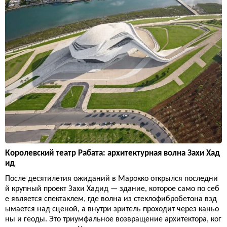
Королевский театр Рабата: архитектурная волна Захи Хад
ид
После десятилетия ожиданий в Марокко открылся последни
й крупный проект Захи Хадид — здание, которое само по себ
е является спектаклем, где волна из стеклофибробетона взд
ымается над сценой, а внутри зритель проходит через каньо
ны и геоды. Это триумфальное возвращение архитектора, ког