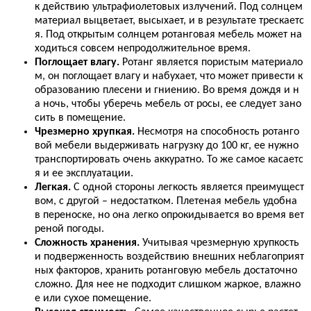
к действию ультрафиолетовых излучений. Под солнцем
материал выцветает, высыхает, и в результате трескаетс
я. Под открытым солнцем ротанговая мебель может на
ходиться совсем непродолжительное время.
Поглощает влагу.
Ротанг является пористым материало
м, он поглощает влагу и набухает, что может привести к
образованию плесени и гниению. Во время дождя и н
а ночь, чтобы уберечь мебель от росы, ее следует зано
сить в помещение.
Чрезмерно хрупкая.
Несмотря на способность ротанго
вой мебели выдерживать нагрузку до 100 кг, ее нужно
транспортировать очень аккуратно. То же самое касаетс
я и ее эксплуатации.
Легкая.
С одной стороны легкость является преимущест
вом, с другой – недостатком. Плетеная мебель удобна
в переноске, но она легко опрокидывается во время вет
реной погоды.
Сложность хранения.
Учитывая чрезмерную хрупкость
и подверженность воздействию внешних неблагоприят
ных факторов, хранить ротанговую мебель достаточно
сложно. Для нее не подходит слишком жаркое, влажно
е или сухое помещение.