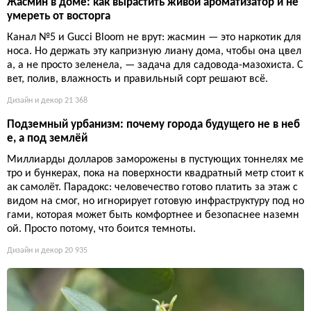
Жасмин в доме: как вырастить живой ароматизатор и не
умереть от восторга
Канал №5 и Gucci Bloom не врут: жасмин — это наркотик для
носа. Но держать эту капризную лиану дома, чтобы она цвел
а, а не просто зеленела, — задача для садовода-мазохиста. С
вет, полив, влажность и правильный сорт решают всё.
Дизайн и декор
21 368
Подземный урбанизм: почему города будущего не в неб
е, а под землёй
Миллиарды долларов заморожены в пустующих тоннелях ме
тро и бункерах, пока на поверхности квадратный метр стоит к
ак самолёт. Парадокс: человечество готово платить за этаж с
видом на смог, но игнорирует готовую инфраструктуру под но
гами, которая может быть комфортнее и безопаснее наземн
ой. Просто потому, что боится темноты.
Дизайн и декор
20 935