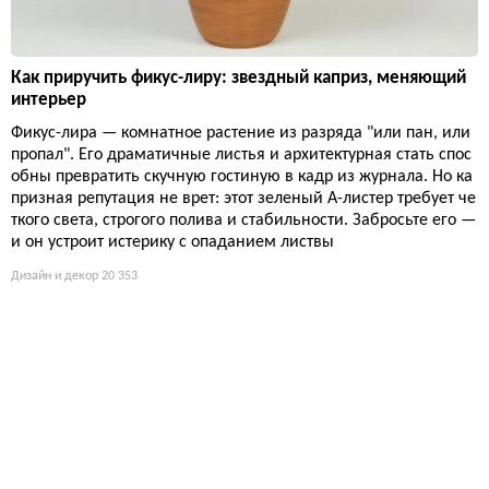
Как приручить фикус-лиру: звездный каприз, меняющий
интерьер
Фикус-лира — комнатное растение из разряда "или пан, или
пропал". Его драматичные листья и архитектурная стать спос
обны превратить скучную гостиную в кадр из журнала. Но ка
призная репутация не врет: этот зеленый А-листер требует че
ткого света, строгого полива и стабильности. Забросьте его —
и он устроит истерику с опаданием листвы
Дизайн и декор
20 353