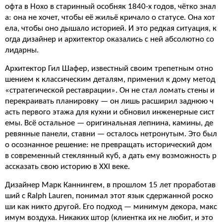
офта в Нохо в старинный особняк 1840-х годов, чётко знал
а: она не хочет, чтобы её жильё кричало о статусе. Она хот
ела, чтобы оно дышало историей. И это редкая ситуация, к
огда дизайнер и архитектор оказались с ней абсолютно со
лидарны.
Архитектор Гил Шафер, известный своим трепетным отно
шением к классическим деталям, применил к дому метод
«стратегической реставрации». Он не стал ломать стены и
перекраивать планировку — он лишь расширил заднюю ч
асть первого этажа для кухни и обновил инженерные сист
емы. Всё остальное — оригинальная лепнина, камины, де
ревянные панели, ставни — осталось нетронутым. Это был
о осознанное решение: не превращать исторический дом
в современный стеклянный куб, а дать ему возможность р
ассказать свою историю в XXI веке.
Дизайнер Марк Каннингем, в прошлом 15 лет проработав
ший с Ralph Lauren, понимал этот язык сдержанной роско
ши как никто другой. Его подход — минимум декора, макс
имум воздуха. Никаких штор (клиентка их не любит, и это