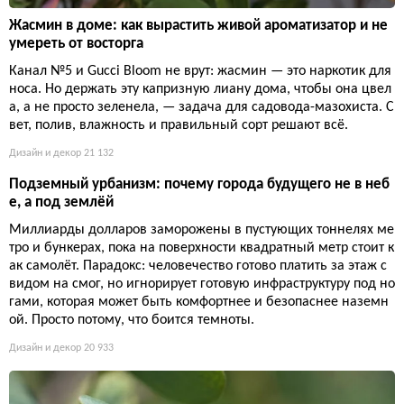
Жасмин в доме: как вырастить живой ароматизатор и не
умереть от восторга
Канал №5 и Gucci Bloom не врут: жасмин — это наркотик для
носа. Но держать эту капризную лиану дома, чтобы она цвел
а, а не просто зеленела, — задача для садовода-мазохиста. С
вет, полив, влажность и правильный сорт решают всё.
Дизайн и декор
21 132
Подземный урбанизм: почему города будущего не в неб
е, а под землёй
Миллиарды долларов заморожены в пустующих тоннелях ме
тро и бункерах, пока на поверхности квадратный метр стоит к
ак самолёт. Парадокс: человечество готово платить за этаж с
видом на смог, но игнорирует готовую инфраструктуру под но
гами, которая может быть комфортнее и безопаснее наземн
ой. Просто потому, что боится темноты.
Дизайн и декор
20 933