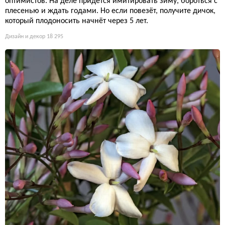
оптимистов. На деле придётся имитировать зиму, бороться с
плесенью и ждать годами. Но если повезёт, получите дичок,
который плодоносить начнёт через 5 лет.
Дизайн и декор
18 295