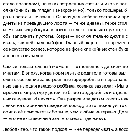
стало правилом), никаких встроенных светильников в пот
олке (они бы выглядели анахронично), только торшеры, б
ра и настольные лампы. Основу для мебели составили пре
дметы из предыдущего лофта — те же диваны, те же стол
ы. Новых вещей купили ровно столько, сколько нужно, чт
обы заполнить пустоты. Ковры — исключительно джут и с
изаль, как нейтральный фон. Главный акцент — современн
ое искусство хозяев, которое на фоне спокойных стен букв
ально «зазвучало».
Самый показательный момент — отношение к детским ко
мнатам. В эпоху, когда нормальные родители готовы выл
ожить состояние за встроенные гардеробные и персональ
ные ванные для каждого ребёнка, хозяйка заявила: «Мы в
ыросли в мире, где у детей не было гардеробных и отдель
ных санузлов. И ничего». Она разрешила детям клеить нак
лейки на старинный шведский комод, и это, пожалуй, гов
орит о её приоритетах больше, чем любые интервью. Дом
— это не выставочный зал, это место, где живут.
Любопытно, что такой подход — «не переделывать, а восс