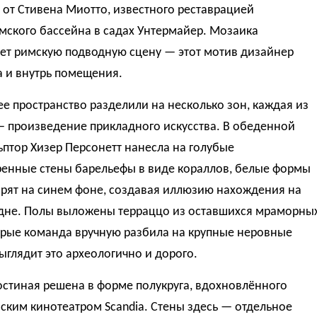
от Стивена Миотто, известного реставрацией
мского бассейна в садах Унтермайер. Мозаика
ет римскую подводную сцену — этот мотив дизайнер
а и внутрь помещения.
е пространство разделили на несколько зон, каждая из
— произведение прикладного искусства. В обеденной
ьптор Хизер Персонетт нанесла на голубые
ренные стены барельефы в виде кораллов, белые формы
арят на синем фоне, создавая иллюзию нахождения на
дне. Полы выложены терраццо из оставшихся мраморны
орые команда вручную разбила на крупные неровные
ыглядит это археологично и дорого.
остиная решена в форме полукруга, вдохновлённого
ским кинотеатром Scandia. Стены здесь — отдельное