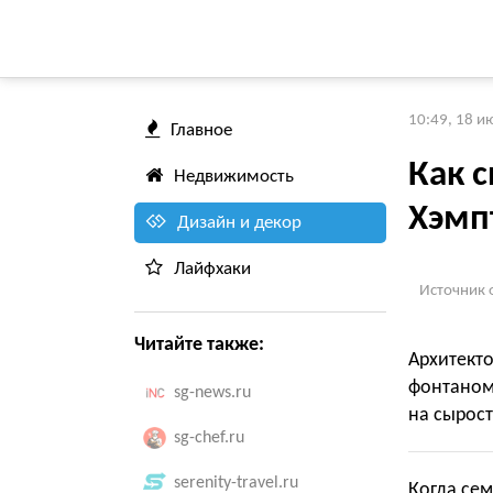
10:49, 18 и
Главное
Как 
Недвижимость
Хэмп
Дизайн и декор
Лайфхаки
Источник 
Читайте также:
Архитект
фонтаном
sg-news.ru
на сырост
sg-chef.ru
serenity-travel.ru
Когда сем