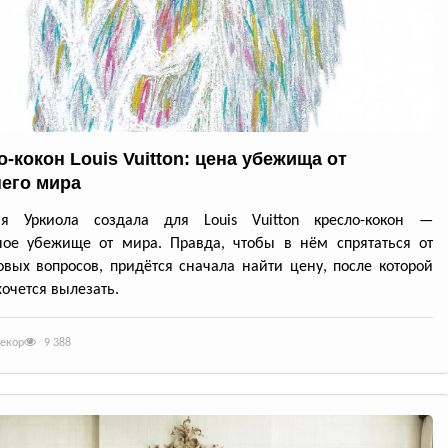
-кокон Louis Vuitton: цена убежища от
его мира
ия Уркиола создала для Louis Vuitton кресло-кокон —
ное убежище от мира. Правда, чтобы в нём спрятаться от
вых вопросов, придётся сначала найти цену, после которой
хочется вылезать.
декор
9 388