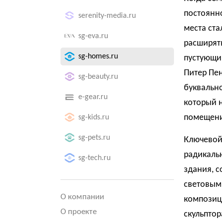
постоянн
serenity-media.ru
места ста
sg-eva.ru
расширять
sg-homes.ru
пустующий
Питер Пен
sg-beauty.ru
буквально
e-gear.ru
который 
помещен
sg-kids.ru
sg-pets.ru
Ключевой
радикаль
sg-tech.ru
здания, с
световым
О компании
композиц
О проекте
скульптор