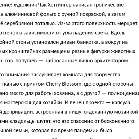
ние: художник Чак Хеттингер написал тропические
а алюминиевой фольге с ручной покраской, а затем
ё серебряной поталью. Из-за этого поверхность мерцает
оттенок в зависимости от угла падения света. Вдоль
йной стены установлен диван-банкетка, а вокруг на
ных кронштейнах размещены резные фигурки животных
, сов, попугаев — набросанные лично архитектором.
о внимания заслуживает комната для творчества,
 тканью с принтом Cherry Blossom, где с одной стороны
но место для работы хозяина, а с другой — полноценна
я мастерская для хозяйки. И венец проекта — капсула
й депривации, встроенная в нишу, отделанную мозаикой
Сами владельцы шутят, что это спасение от бесконечного
ьшой семьи, которая во время пандемии была