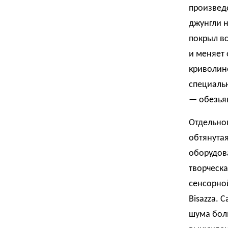
произведе
джунгли н
покрыл вс
и меняет 
криволине
специаль
— обезьян
Отдельног
обтянутая
оборудова
творческа
сенсорно
Bisazza. 
шума бол