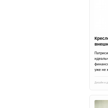
Кресло
внешн
Патрис
идеаль
финансо
уже не 
Дизайн и 