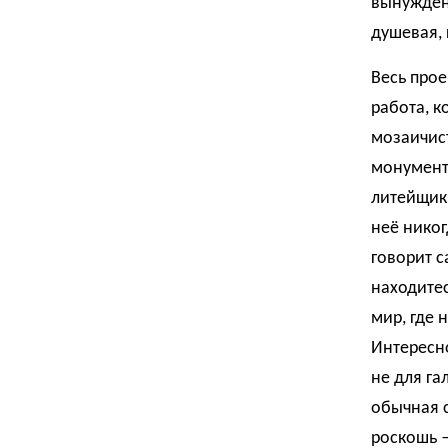
вынуждена
душевая, 
Весь прое
работа, к
мозаичист
монумента
литейщики
неё никог
говорит с
находитес
мир, где 
Интересно
не для га
обычная с
роскошь —