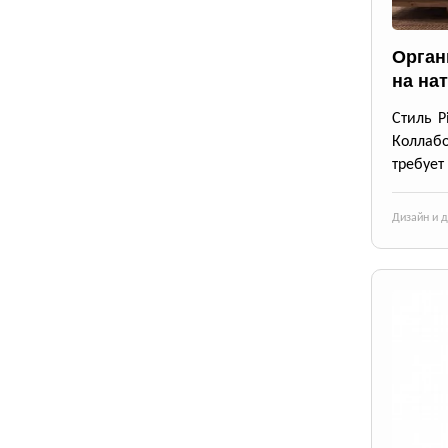
Орган
на на
Стиль P
Коллабо
требует
Дизайн и 