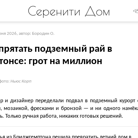
Серенити Дом
+1
юня 2026
,
автор: Бородин О.
спрятать подземный рай в
тонсе: грот на миллион
фото:
Ньюс Корп
ор и дизайнер переделали подвал в подземный курорт 
, мозаикой, фресками и бронзой — и ни одного намёк
ь. Только ручная работа, никаких готовых решений.
ья из Бриджгемптона решила превратить летний дом в