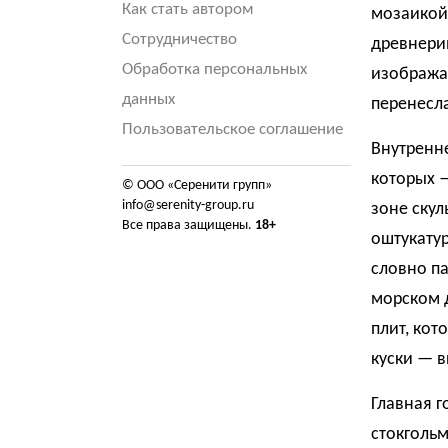
Как стать автором
мозаикой 
Сотрудничество
древнери
Обработка персональных
изобража
данных
перенесл
Пользовательское соглашение
Внутренне
которых 
© ООО «Серенити групп»
info@serenity-group.ru
зоне скул
Все права защищены.
18+
оштукату
словно п
морском 
плит, кот
куски — в
Главная г
стокгольм