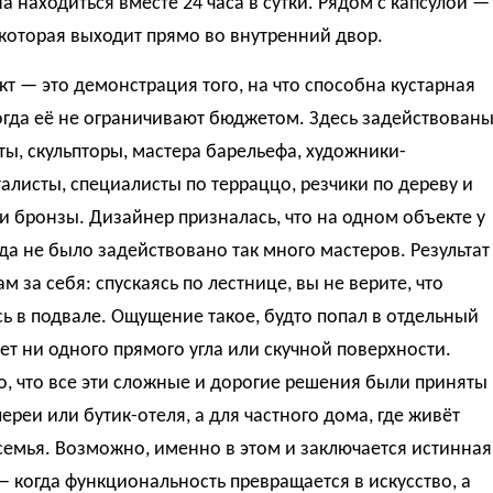
 находиться вместе 24 часа в сутки. Рядом с капсулой —
которая выходит прямо во внутренний двор.
кт — это демонстрация того, на что способна кустарная
огда её не ограничивают бюджетом. Здесь задействован
ы, скульпторы, мастера барельефа, художники-
листы, специалисты по терраццо, резчики по дереву и
 бронзы. Дизайнер призналась, что на одном объекте у
да не было задействовано так много мастеров. Результат
ам за себя: спускаясь по лестнице, вы не верите, что
ь в подвале. Ощущение такое, будто попал в отдельный
нет ни одного прямого угла или скучной поверхности.
, что все эти сложные и дорогие решения были приняты
лереи или бутик-отеля, а для частного дома, где живёт
емья. Возможно, именно в этом и заключается истинная
 когда функциональность превращается в искусство, а