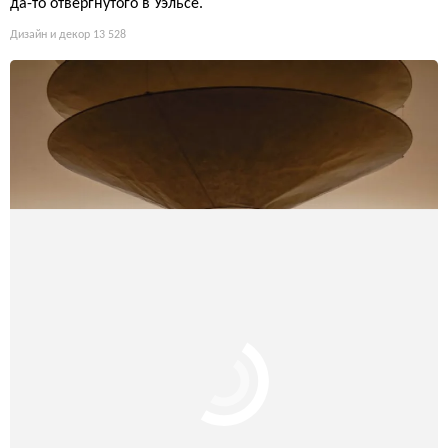
Королевский театр Рабата: архитектурная волна Захи Хад
ид
После десятилетия ожиданий в Марокко открылся последни
й крупный проект Захи Хадид — здание, которое само по себ
е является спектаклем, где волна из стеклофибробетона взд
ымается над сценой, а внутри зритель проходит через каньо
ны и геоды. Это триумфальное возвращение архитектора, ког
да-то отвергнутого в Уэльсе.
Дизайн и декор
13 528
Дизайнерская квартира для гостей в Flatiron: европейский
стиль и функциональность
Проект Casalta: элитная квартира-студия в Нью-Йорке с дизай