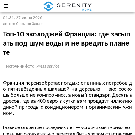
01:31, 27 июня 2026
,
автор: Светлов Захар
Топ-10 эколоджей Франции: где засып
ать под шум воды и не вредить плане
те
Источник фото:
Press service
Франция переизобретает отдых: от винных погребов д
о пятизвёздочных шалашей на деревьях — эко-роско
шь больше не компромисс, а новый стандарт. Десять а
дресов, где за 400 евро в сутки вам продадут иллюзию
дикой природы с кондиционером и органическим ужи
ном.
Главное открытие последних лет — устойчивый туризм во
Франции окончательно перестал быть уделом спартанских