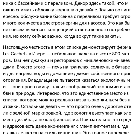
ника с бассейнами с переливом. Декор здесь такой, что м
ожно снимать обложку журнала о дизайне. Только вот инт
ересно: обслуживание бассейна с переливом требует огро
много количества электроэнергии для насосов. Это как бы
не совсем вяжется с концепцией ответственного потребле
ния, но кому сейчас важно, когда вокруг такие закаты.
Настоящую честность в этом списке демонстрирует ферма
Les Gachets в Изере — небольшое шале на высоте 800 мет
ров. Там нет джакузи и ресторанов с мишленовскими звёз
дами. Вместо этого — печь на гранулах, солнечные батаре
и для нагрева воды и домашние джемы собственного приг
отовления. Владельцы не пытаются казаться экологичным
и — они просто живут так из соображений экономии и лю
бви к природе. Интересно, что это единственное место из
списка, которое можно реально назвать эко-жильём без н
атяжки. Остальные девять — это просто очень дорогие оте
ли с зелёной маркировкой, где экология выступает как эле
мент дизайна, а не как философия. Показательно, что сред
и адресов есть даже эко-кемпинг с глэмпинг-тентами, где
ставка делается на стиль хиппи-шик. Это точное определе