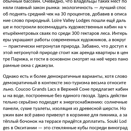
обычный бассейн. Очевидно, что владельцы таких мест по
няли главный закон рынка: экологичность — лучший спос
об поднять средний чек на 30 процентов, добавив в описа
ние слово природный. Loire Valley Lodges пошли ещё даль
ше и построили восемнадцать художественных кабин на ч
етырёхметровых сваях по среди 300 гектаров леса. Интерь
еры украшают работы современных художников, а вокруг
— практически нетронутая природа. Забавно, что доступ к
этой нетронутой природе стоит как аренда квартиры в цен
тре Парижа, и гости в основном смотрят на неё через пано
рамные окна с джакузи.
Однако есть и более демократичные варианты, хотя слово
демократичный в контексте эко-туризма весьма относите
льно. Coucoo Grands Lacs в Верхней Соне предлагает кабин
ы на воде, построенные без единого гвоздя. Здесь действи
тельно серьёзно подходят к энергоснабжению: солнечные
панели, сухие туалеты, изоляция из древесной шерсти. Но
ужин вам всё равно привезут в корзинке для пикника, а за
тёплый бочонок на террасе придётся доплатить. Souki Lod
ges в Окситании — это стеклянные кубы посреди виноград