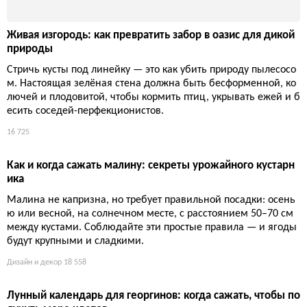
Дизайн и декор
18 572
Как правильно посадить растение: секреты успешного са
да
Вы думаете, достаточно просто воткнуть лопату в землю? О н
ет, в мире садоводства даже ямка должна быть вырыта с нау
чным подходом, иначе ваш саженец обречен на мучительно
е увядание.
Дизайн и декор
18 792
Как пересадить петрушку из магазинного горшка без пот
ерь: пошаговая инструкция для долгой зелени
Магазинная петрушка в горшке обречена на гибель, если её
просто поливать. Причина — закрученные корни и истощённ
ый торф. Единственный шанс на выживание — немедленна
я грамотная пересадка с разделением кустов и полной замен
ой грунта.
Дизайн и декор
19 478