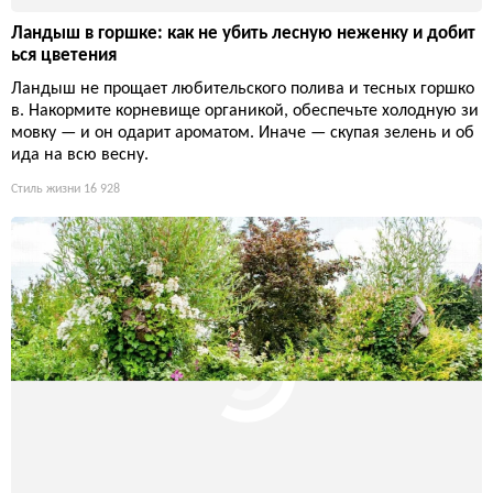
есить соседей-перфекционистов.
16 725
Как и когда сажать малину: секреты урожайного кустарн
ика
Малина не капризна, но требует правильной посадки: осень
ю или весной, на солнечном месте, с расстоянием 50–70 см
между кустами. Соблюдайте эти простые правила — и ягоды
будут крупными и сладкими.
Дизайн и декор
18 558
Лунный календарь для георгинов: когда сажать, чтобы по
лучить море цветов
Георгины — капризные красавцы, и если посадить их в небл
агоприятный лунный день, вместо пышных бутонов получите
хилые стебли. Учёные подтверждают: фазы Луны влияют на
движение соков, а значит, и на укоренение клубней. Оптима
льные даты посадки — на растущей Луне в знаках Тельца, Ра
ка или Рыб. Пропустите этот момент — готовьтесь к разочаро
ванию.