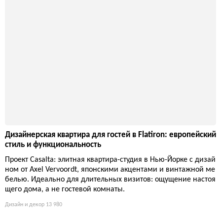
ном от Axel Vervoordt, японскими акцентами и винтажной ме
белью. Идеально для длительных визитов: ощущение настоя
щего дома, а не гостевой комнаты.
Дизайн и декор
13 980
Посадка дерева: секреты, которые спасут ваш сад от разо
чарования
Выбор саженца на глаз, яма наспех и полив раз в месяц — в
ерный способ вырастить сухостой. На деле всё начинается с
климата, почвы и правильной глубины. Разберём, как не пре
вратить участок в братскую могилу растений.
Дизайн и декор
16 206
Архитектурные безумства Лазурного берега: виллы, брос
ающие вызов реальности
Экстравагантные виллы Ривьеры — не просто дома, а маниф
есты безудержной фантазии миллионеров. Открытые бассей
ны на крышах, космические формы и руины, построенные с
нуля: здесь архитектура превращается в дорогую иронию над
здравым смыслом.