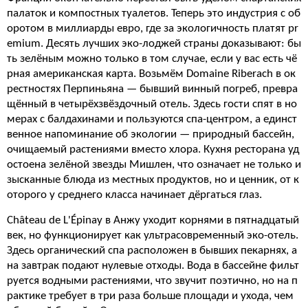
палаток и компостных туалетов. Теперь это индустрия с об
оротом в миллиарды евро, где за экологичность платят pr
emium. Десять лучших эко-лоджей страны доказывают: бы
ть зелёным можно только в том случае, если у вас есть чё
рная американская карта. Возьмём Domaine Riberach в ок
рестностях Перпиньяна — бывший винный погреб, превра
щённый в четырёхзвёздочный отель. Здесь гости спят в но
мерах с балдахинами и пользуются спа-центром, а единст
венное напоминание об экологии — природный бассейн,
очищаемый растениями вместо хлора. Кухня ресторана уд
остоена зелёной звезды Мишлен, что означает не только и
зысканные блюда из местных продуктов, но и ценник, от к
оторого у среднего класса начинает дёргаться глаз.
Château de L'Épinay в Анжу уходит корнями в пятнадцатый
век, но функционирует как ультрасовременный эко-отель.
Здесь органический спа расположен в бывших пекарнях, а
на завтрак подают нулевые отходы. Вода в бассейне фильт
руется водными растениями, что звучит поэтично, но на п
рактике требует в три раза больше площади и ухода, чем