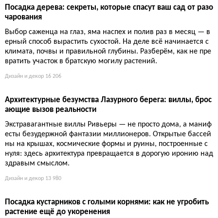
Дизайн и декор
13 980
Посадка кустарников с голыми корнями: как не угробить
растение ещё до укоренения
Думаете, сунуть корни в яму и засыпать землёй — это посадк
а? Ваше пренебрежение предпосадочным замачиванием, м
елкими ямами и заглублённой корневой шейкой гарантирует
растению мучительную смерть. Хотите, чтобы куст прижился
— делайте всё наоборот: обильно замачивайте, копайте шир
око и не хороните шейку в грунт.
17 289
Ландыш в горшке: как не убить лесную неженку и добит
ься цветения
Ландыш не прощает любительского полива и тесных горшко
в. Накормите корневище органикой, обеспечьте холодную зи
мовку — и он одарит ароматом. Иначе — скупая зелень и об
ида на всю весну.