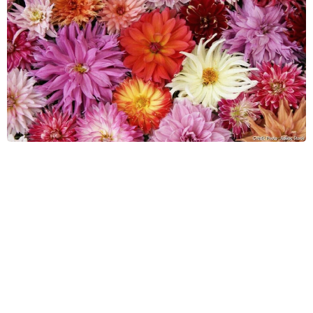
Лунный календарь для георгинов: когда сажать, чтобы по
лучить море цветов
Георгины — капризные красавцы, и если посадить их в небл
агоприятный лунный день, вместо пышных бутонов получите
хилые стебли. Учёные подтверждают: фазы Луны влияют на
движение соков, а значит, и на укоренение клубней. Оптима
льные даты посадки — на растущей Луне в знаках Тельца, Ра
ка или Рыб. Пропустите этот момент — готовьтесь к разочаро
ванию.
Дизайн и декор
16 092