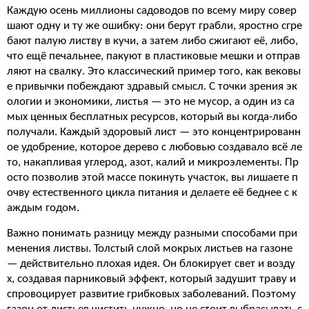
Каждую осень миллионы садоводов по всему миру совер
шают одну и ту же ошибку: они берут грабли, яростно сгре
бают палую листву в кучи, а затем либо сжигают её, либо,
что ещё печальнее, пакуют в пластиковые мешки и отправ
ляют на свалку. Это классический пример того, как вековы
е привычки побеждают здравый смысл. С точки зрения эк
ологии и экономики, листья — это не мусор, а один из са
мых ценных бесплатных ресурсов, который вы когда-либо
получали. Каждый здоровый лист — это концентрированн
ое удобрение, которое дерево с любовью создавало всё ле
то, накапливая углерод, азот, калий и микроэлементы. Пр
осто позволив этой массе покинуть участок, вы лишаете п
очву естественного цикла питания и делаете её беднее с к
аждым годом.
Важно понимать разницу между разными способами при
менения листвы. Толстый слой мокрых листьев на газоне
— действительно плохая идея. Он блокирует свет и возду
х, создавая парниковый эффект, который задушит траву и
спровоцирует развитие грибковых заболеваний. Поэтому