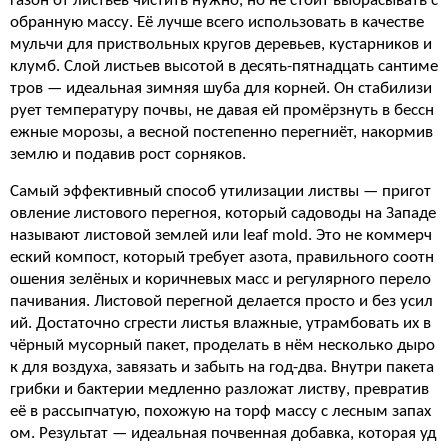
газон от листьев чистить нужно, но не стоит выбрасывать с
обранную массу. Её лучше всего использовать в качестве
мульчи для приствольных кругов деревьев, кустарников и
клумб. Слой листьев высотой в десять-пятнадцать сантиме
тров — идеальная зимняя шуба для корней. Он стабилизи
рует температуру почвы, не давая ей промёрзнуть в бессн
ежные морозы, а весной постепенно перегниёт, накормив
землю и подавив рост сорняков.
Самый эффективный способ утилизации листвы — пригот
овление листового перегноя, который садоводы на Западе
называют листовой землей или leaf mold. Это не коммерч
еский компост, который требует азота, правильного соотн
ошения зелёных и коричневых масс и регулярного перело
пачивания. Листовой перегной делается просто и без усил
ий. Достаточно сгрести листья влажные, утрамбовать их в
чёрный мусорный пакет, проделать в нём несколько дыро
к для воздуха, завязать и забыть на год-два. Внутри пакета
грибки и бактерии медленно разложат листву, превратив
её в рассыпчатую, похожую на торф массу с лесным запах
ом. Результат — идеальная почвенная добавка, которая уд