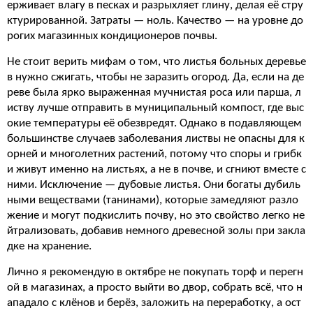
ерживает влагу в песках и разрыхляет глину, делая её стру
ктурированной. Затраты — ноль. Качество — на уровне до
рогих магазинных кондиционеров почвы.
Не стоит верить мифам о том, что листья больных деревье
в нужно сжигать, чтобы не заразить огород. Да, если на де
реве была ярко выраженная мучнистая роса или парша, л
иству лучше отправить в муниципальный компост, где выс
окие температуры её обезвредят. Однако в подавляющем
большинстве случаев заболевания листвы не опасны для к
орней и многолетних растений, потому что споры и грибк
и живут именно на листьях, а не в почве, и сгниют вместе с
ними. Исключение — дубовые листья. Они богаты дубиль
ными веществами (танинами), которые замедляют разло
жение и могут подкислить почву, но это свойство легко не
йтрализовать, добавив немного древесной золы при закла
дке на хранение.
Лично я рекомендую в октябре не покупать торф и перегн
ой в магазинах, а просто выйти во двор, собрать всё, что н
ападало с клёнов и берёз, заложить на переработку, а ост