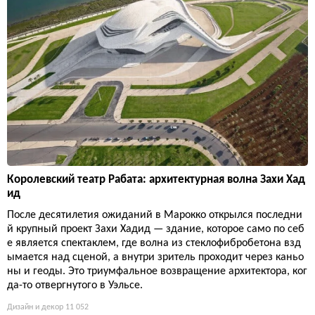
Королевский театр Рабата: архитектурная волна Захи Хад
ид
После десятилетия ожиданий в Марокко открылся последни
й крупный проект Захи Хадид — здание, которое само по себ
е является спектаклем, где волна из стеклофибробетона взд
ымается над сценой, а внутри зритель проходит через каньо
ны и геоды. Это триумфальное возвращение архитектора, ког
да-то отвергнутого в Уэльсе.
Дизайн и декор
11 052