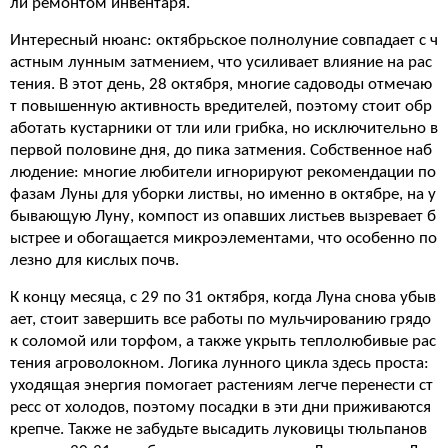
ли ремонтом инвентаря.
Интересный нюанс: октябрьское полнолуние совпадает с ч
астным лунным затмением, что усиливает влияние на рас
тения. В этот день, 28 октября, многие садоводы отмечаю
т повышенную активность вредителей, поэтому стоит обр
аботать кустарники от тли или грибка, но исключительно в
первой половине дня, до пика затмения. Собственное наб
людение: многие любители игнорируют рекомендации по
фазам Луны для уборки листвы, но именно в октябре, на у
бывающую Луну, компост из опавших листьев вызревает б
ыстрее и обогащается микроэлементами, что особенно по
лезно для кислых почв.
К концу месяца, с 29 по 31 октября, когда Луна снова убыв
ает, стоит завершить все работы по мульчированию грядо
к соломой или торфом, а также укрыть теплолюбивые рас
тения агроволокном. Логика лунного цикла здесь проста:
уходящая энергия помогает растениям легче перенести ст
ресс от холодов, поэтому посадки в эти дни приживаются
крепче. Также не забудьте высадить луковицы тюльпанов