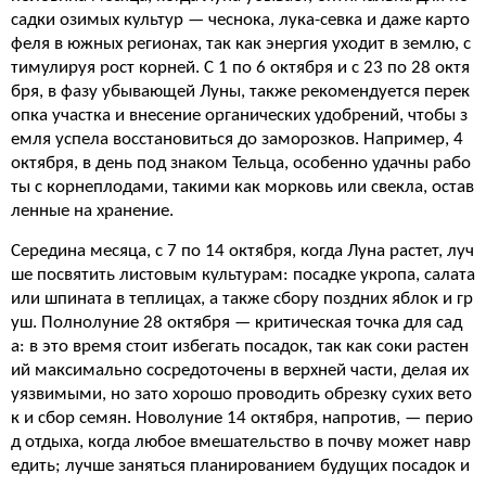
садки озимых культур — чеснока, лука-севка и даже карто
феля в южных регионах, так как энергия уходит в землю, с
тимулируя рост корней. С 1 по 6 октября и с 23 по 28 октя
бря, в фазу убывающей Луны, также рекомендуется перек
опка участка и внесение органических удобрений, чтобы з
емля успела восстановиться до заморозков. Например, 4
октября, в день под знаком Тельца, особенно удачны рабо
ты с корнеплодами, такими как морковь или свекла, остав
ленные на хранение.
Середина месяца, с 7 по 14 октября, когда Луна растет, луч
ше посвятить листовым культурам: посадке укропа, салата
или шпината в теплицах, а также сбору поздних яблок и гр
уш. Полнолуние 28 октября — критическая точка для сад
а: в это время стоит избегать посадок, так как соки растен
ий максимально сосредоточены в верхней части, делая их
уязвимыми, но зато хорошо проводить обрезку сухих вето
к и сбор семян. Новолуние 14 октября, напротив, — перио
д отдыха, когда любое вмешательство в почву может навр
едить; лучше заняться планированием будущих посадок и