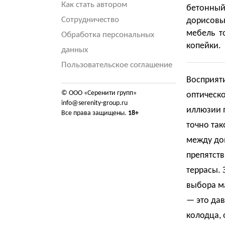
Как стать автором
бетонный
Сотрудничество
дорисовыв
мебель т
Обработка персональных
копейки.
данных
Пользовательское соглашение
Восприяти
© ООО «Серенити групп»
оптическо
info@serenity-group.ru
иллюзии 
Все права защищены.
18+
точно так
между дом
препятств
террасы. 
выбора ма
— это дав
колодца,