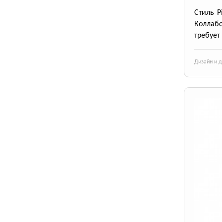
Стиль P
Коллабо
требует
Дизайн и 