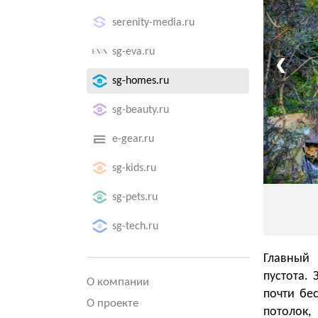
serenity-media.ru
sg-eva.ru
❮
sg-homes.ru
sg-beauty.ru
e-gear.ru
sg-kids.ru
sg-pets.ru
sg-tech.ru
Главный 
пустота.
О компании
почти бе
О проекте
потолок,