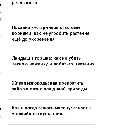
реальности
г
я
т
Посадка кустарников с голыми
корнями: как не угробить растение
ещё до укоренения
Ландыш в горшке: как не убить
лесную неженку и добиться цветения
а
Живая изгородь: как превратить
забор в оазис для дикой природы
у
Как и когда сажать малину: секреты
урожайного кустарника
е