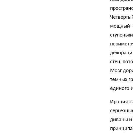
пространс
Четверты
мощный —
ступеньки
периметру
декорации
стен, пот
Мозг дори
темных гр
единого 
Ирония за
серьезны
диваны и 
принципа.