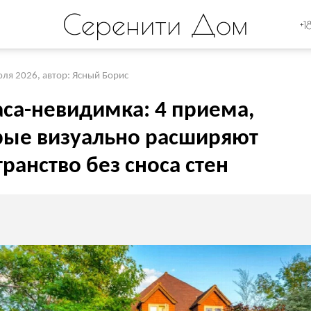
Серенити Дом
+1
юля 2026
,
автор: Ясный Борис
аса-невидимка: 4 приема,
рые визуально расширяют
ранство без сноса стен