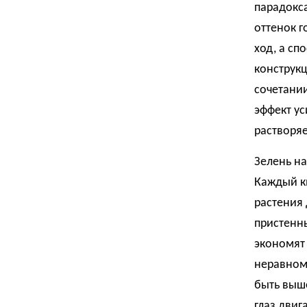
парадокса
оттенок г
ход, а сп
конструкц
сочетании
эффект ус
растворя
Зелень на
Каждый к
растения 
пристенн
экономят
неравноме
быть выше
глаз двиг