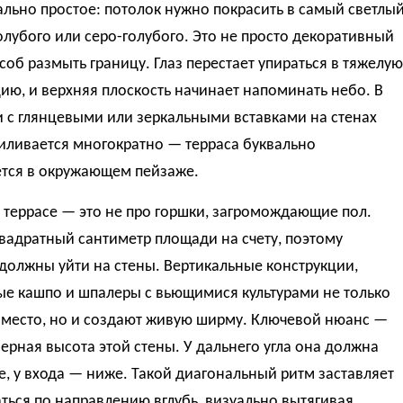
льно простое: потолок нужно покрасить в самый светлы
олубого или серо-голубого. Это не просто декоративный
особ размыть границу. Глаз перестает упираться в тяжелую
ию, и верхняя плоскость начинает напоминать небо. В
 с глянцевыми или зеркальными вставками на стенах
иливается многократно — терраса буквально
ется в окружающем пейзаже.
 террасе — это не про горшки, загромождающие пол.
вадратный сантиметр площади на счету, поэтому
должны уйти на стены. Вертикальные конструкции,
ые кашпо и шпалеры с вьющимися культурами не только
 место, но и создают живую ширму. Ключевой нюанс —
рная высота этой стены. У дальнего угла она должна
, у входа — ниже. Такой диагональный ритм заставляет
аться по направлению вглубь, визуально вытягивая