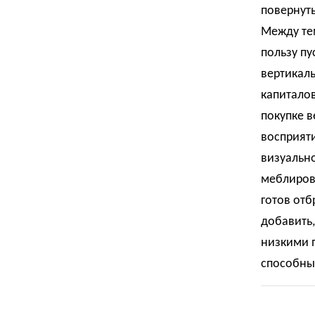
повернуть
Между те
пользу пу
вертикаль
капиталов
покупке в
восприят
визуальн
меблирова
готов отб
добавить,
низкими п
способны