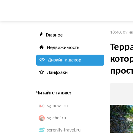
18:40, 09 и
Главное
Терр
Недвижимость
кото
Дизайн и декор
прост
Лайфхаки
Читайте также:
sg-news.ru
sg-chef.ru
serenity-travel.ru