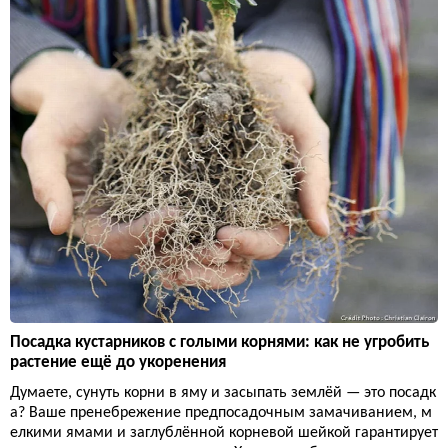
Посадка кустарников с голыми корнями: как не угробить
растение ещё до укоренения
Думаете, сунуть корни в яму и засыпать землёй — это посадк
а? Ваше пренебрежение предпосадочным замачиванием, м
елкими ямами и заглублённой корневой шейкой гарантирует