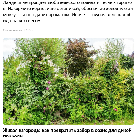
Ландыш не прощает любительского полива и тесных горшко
в. Накормите корневище органикой, обеспечьте холодную зи
мовку — и он одарит ароматом. Иначе — скупая зелень и об
ида на всю весну.
Стиль жизни
17 275
Живая изгородь: как превратить забор в оазис для дикой
природы