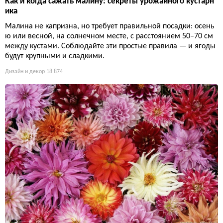
Как и когда сажать малину: секреты урожайного кустарн
ика
Малина не капризна, но требует правильной посадки: осень
ю или весной, на солнечном месте, с расстоянием 50–70 см
между кустами. Соблюдайте эти простые правила — и ягоды
будут крупными и сладкими.
Дизайн и декор
18 874