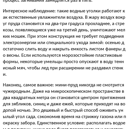
процесс загнивания замедлится раз в пять.
Интересное наблюдение: такие водные уголки работают к
ак естественные увлажнители воздуха. В жару воздух вокр
уг пруда становится на два-три градуса прохладнее, а стре
козы, появляющиеся уже на третий день, уничтожают мел
ких мошек. При этом конструкция не требует подведения
электроэнергии или специального ухода зимой: осенью д
остаточно слить воду и накрыть емкость листом фанеры д
о весны. Если используются морозостойкие пластиковые
формы, некоторые умельцы просто опускают в воду тенн
исный мяч, чтобы лед при расширении не раздавил стенк
и.
Наконец, самое важное: мини-пруд никогда не смотрится
чужеродным. Даже на микроскопическом пространстве в
два квадратных метра он становится центром притяжения
для зябликов, синиц и даже ежей, которые приходят на во
допой ночью. Это дешевый и быстрый способ оживить ун
ылый угол сада, сэкономив время на стрижку газона или п
окраску забора. Единственное условие: располагать водое