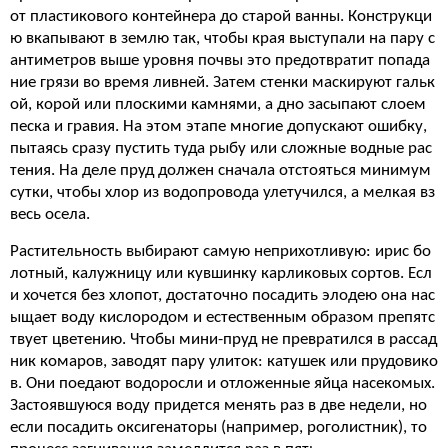
от пластикового контейнера до старой ванны. Конструкци
ю вкапывают в землю так, чтобы края выступали на пару с
антиметров выше уровня почвы это предотвратит попада
ние грязи во время ливней. Затем стенки маскируют гальк
ой, корой или плоскими камнями, а дно засыпают слоем
песка и гравия. На этом этапе многие допускают ошибку,
пытаясь сразу пустить туда рыбу или сложные водные рас
тения. На деле пруд должен сначала отстояться минимум
сутки, чтобы хлор из водопровода улетучился, а мелкая вз
весь осела.
Растительность выбирают самую неприхотливую: ирис бо
лотный, калужницу или кувшинку карликовых сортов. Есл
и хочется без хлопот, достаточно посадить элодею она нас
ыщает воду кислородом и естественным образом препятс
твует цветению. Чтобы мини-пруд не превратился в рассад
ник комаров, заводят пару улиток: катушек или прудовико
в. Они поедают водоросли и отложенные яйца насекомых.
Застоявшуюся воду придется менять раз в две недели, но
если посадить оксигенаторы (например, роголистник), то