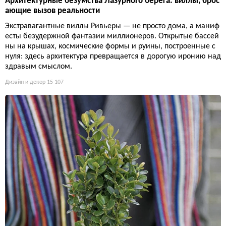
Архитектурные безумства Лазурного берега: виллы, брос
ающие вызов реальности
Экстравагантные виллы Ривьеры — не просто дома, а маниф
есты безудержной фантазии миллионеров. Открытые бассей
ны на крышах, космические формы и руины, построенные с
нуля: здесь архитектура превращается в дорогую иронию над
здравым смыслом.
Дизайн и декор
15 107