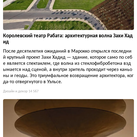
Королевский театр Рабата: архитектурная волна Захи Хад
ид
После десятилетия ожиданий в Марокко открылся последни
й крупный проект Захи Хадид — здание, которое само по себ
е является спектаклем, где волна из стеклофибробетона взд
ымается над сценой, а внутри зритель проходит через каньо
ны и геоды. Это триумфальное возвращение архитектора, ког
да-то отвергнутого в Уэльсе.
Дизайн и декор
14 567