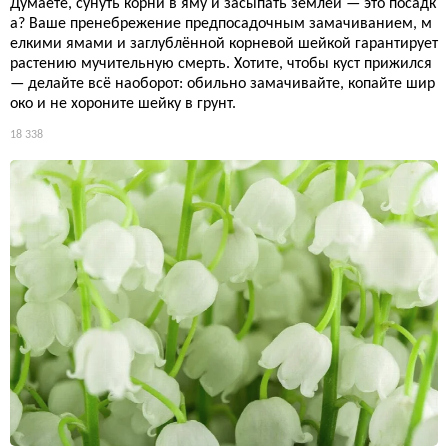
Думаете, сунуть корни в яму и засыпать землёй — это посадк
а? Ваше пренебрежение предпосадочным замачиванием, м
елкими ямами и заглублённой корневой шейкой гарантирует
растению мучительную смерть. Хотите, чтобы куст прижился
— делайте всё наоборот: обильно замачивайте, копайте шир
око и не хороните шейку в грунт.
18 338