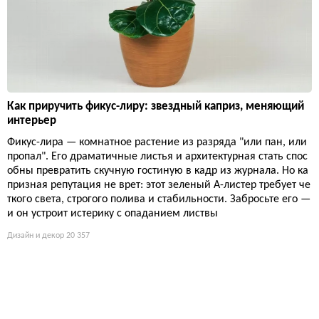
Как приручить фикус-лиру: звездный каприз, меняющий
интерьер
Фикус-лира — комнатное растение из разряда "или пан, или
пропал". Его драматичные листья и архитектурная стать спос
обны превратить скучную гостиную в кадр из журнала. Но ка
призная репутация не врет: этот зеленый А-листер требует че
ткого света, строгого полива и стабильности. Забросьте его —
и он устроит истерику с опаданием листвы
Дизайн и декор
20 357