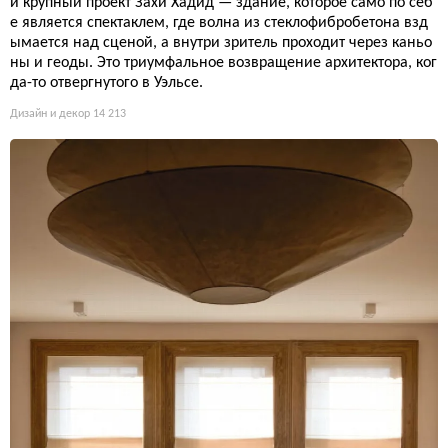
й крупный проект Захи Хадид — здание, которое само по себ
е является спектаклем, где волна из стеклофибробетона взд
ымается над сценой, а внутри зритель проходит через каньо
ны и геоды. Это триумфальное возвращение архитектора, ког
да-то отвергнутого в Уэльсе.
Дизайн и декор
14 213