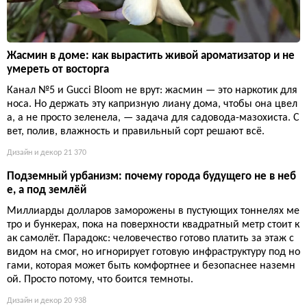
Жасмин в доме: как вырастить живой ароматизатор и не
умереть от восторга
Канал №5 и Gucci Bloom не врут: жасмин — это наркотик для
носа. Но держать эту капризную лиану дома, чтобы она цвел
а, а не просто зеленела, — задача для садовода-мазохиста. С
вет, полив, влажность и правильный сорт решают всё.
Дизайн и декор
21 370
Подземный урбанизм: почему города будущего не в неб
е, а под землёй
Миллиарды долларов заморожены в пустующих тоннелях ме
тро и бункерах, пока на поверхности квадратный метр стоит к
ак самолёт. Парадокс: человечество готово платить за этаж с
видом на смог, но игнорирует готовую инфраструктуру под но
гами, которая может быть комфортнее и безопаснее наземн
ой. Просто потому, что боится темноты.
Дизайн и декор
20 938