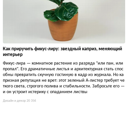
Как приручить фикус-лиру: звездный каприз, меняющий
интерьер
Фикус-лира — комнатное растение из разряда "или пан, или
пропал". Его драматичные листья и архитектурная стать спос
обны превратить скучную гостиную в кадр из журнала. Но ка
призная репутация не врет: этот зеленый А-листер требует че
ткого света, строгого полива и стабильности. Забросьте его —
и он устроит истерику с опаданием листвы
Дизайн и декор
20 356