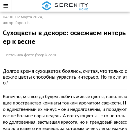
04:00, 02 марта 2024
,
автор: Горон Н.
Сухоцветы в декоре: освежаем интерь
ер к весне
Источник фото:
freepik.com
Долгое время сухоцветов боялись, считая, что только с
вежие цветы способны украсить интерьер. Но так ли эт
о?
Конечно, мы всегда будем любить живые цветы, наполняю
щие пространство комнаты тонким ароматом свежести. Н
о единственный их минус – они недолговечны, и порадуют
вас не больше пары недель. А вот сухоцветы – это не толь
ко долговечная, застывшая красота, но и трендовый аксесс
уар для вашего интерьера, за которым очень легко ухажив