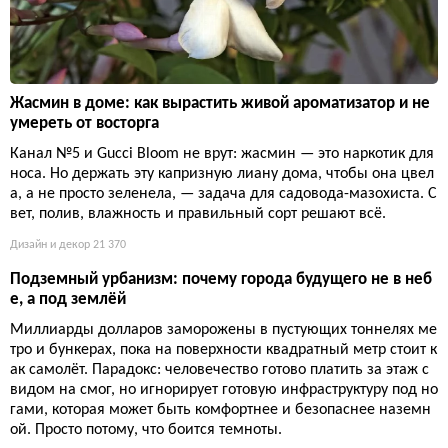
Жасмин в доме: как вырастить живой ароматизатор и не
умереть от восторга
Канал №5 и Gucci Bloom не врут: жасмин — это наркотик для
носа. Но держать эту капризную лиану дома, чтобы она цвел
а, а не просто зеленела, — задача для садовода-мазохиста. С
вет, полив, влажность и правильный сорт решают всё.
Дизайн и декор
21 370
Подземный урбанизм: почему города будущего не в неб
е, а под землёй
Миллиарды долларов заморожены в пустующих тоннелях ме
тро и бункерах, пока на поверхности квадратный метр стоит к
ак самолёт. Парадокс: человечество готово платить за этаж с
видом на смог, но игнорирует готовую инфраструктуру под но
гами, которая может быть комфортнее и безопаснее наземн
ой. Просто потому, что боится темноты.