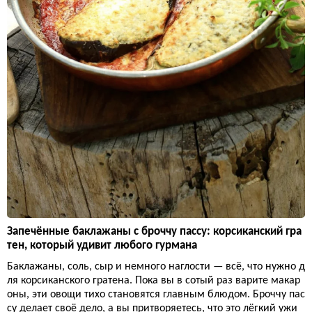
Запечённые баклажаны с броччу пассу: корсиканский гра
тен, который удивит любого гурмана
Баклажаны, соль, сыр и немного наглости — всё, что нужно д
ля корсиканского гратена. Пока вы в сотый раз варите макар
оны, эти овощи тихо становятся главным блюдом. Броччу пас
су делает своё дело, а вы притворяетесь, что это лёгкий ужи