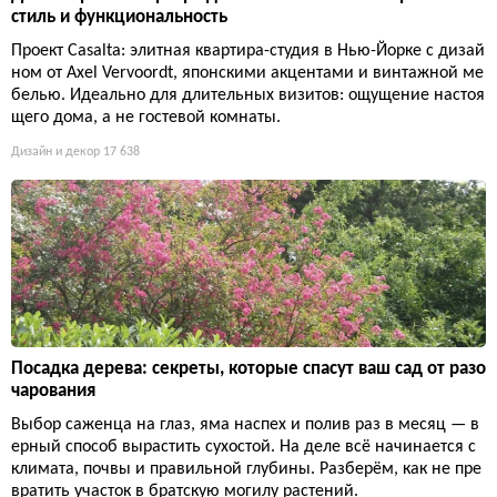
стиль и функциональность
Проект Casalta: элитная квартира-студия в Нью-Йорке с дизай
ном от Axel Vervoordt, японскими акцентами и винтажной ме
белью. Идеально для длительных визитов: ощущение настоя
щего дома, а не гостевой комнаты.
Дизайн и декор
17 638
Посадка дерева: секреты, которые спасут ваш сад от разо
чарования
Выбор саженца на глаз, яма наспех и полив раз в месяц — в
ерный способ вырастить сухостой. На деле всё начинается с
климата, почвы и правильной глубины. Разберём, как не пре
вратить участок в братскую могилу растений.