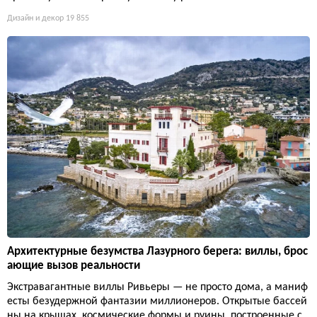
Дизайн и декор
19 855
Архитектурные безумства Лазурного берега: виллы, брос
ающие вызов реальности
Экстравагантные виллы Ривьеры — не просто дома, а маниф
есты безудержной фантазии миллионеров. Открытые бассей
ны на крышах, космические формы и руины, построенные с