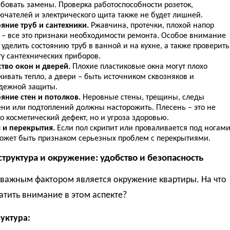
ебовать замены. Проверка работоспособности розеток,
ючателей и электрического щита также не будет лишней.
ояние труб и сантехники.
Ржавчина, протечки, плохой напор
 – все это признаки необходимости ремонта. Особое внимание
 уделить состоянию труб в ванной и на кухне, а также проверить
ту сантехнических приборов.
ство окон и дверей.
Плохие пластиковые окна могут плохо
ивать тепло, а двери – быть источником сквозняков и
дежной защиты.
яние стен и потолков.
Неровные стены, трещины, следы
ени или подтоплений должны насторожить. Плесень – это не
о косметический дефект, но и угроза здоровью.
 и перекрытия.
Если пол скрипит или проваливается под ногами
может быть признаком серьезных проблем с перекрытиями.
структура и окружение: удобство и безопасность
 важным фактором является окружение квартиры. На что
атить внимание в этом аспекте?
уктура: