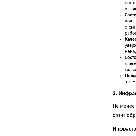
потр
выкл
Сост
воды
стоит
рабо
Каче
удерж
нена
Состо
плес
тольк
Полы
это 
3. Инфра
Не менее
стоит обр
Инфрастр