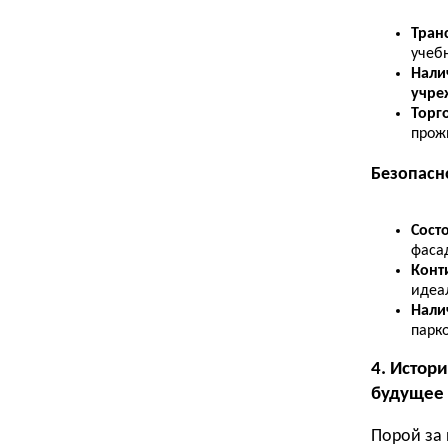
Тран
учеб
Нали
учре
Торго
прож
Безопасн
Сост
фаса
Конт
идеа
Нали
парк
4. Истор
будущее
Порой за