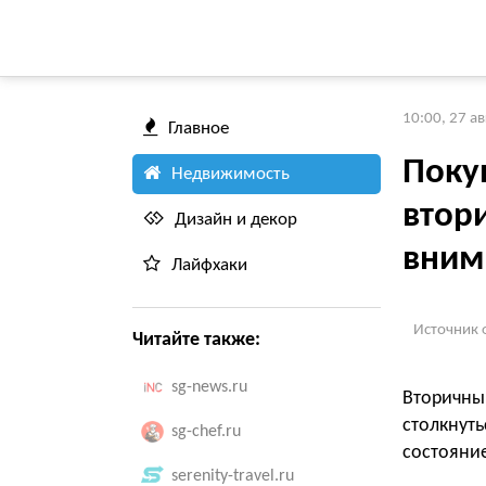
10:00, 27 а
Главное
Поку
Недвижимость
втор
Дизайн и декор
вним
Лайфхаки
Источник 
Читайте также:
sg-news.ru
Вторичн
столкнут
sg-chef.ru
состояни
serenity-travel.ru