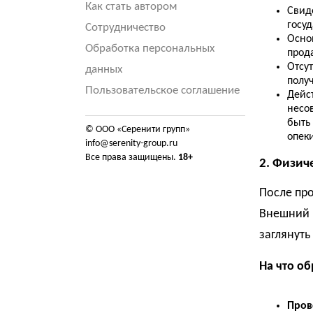
Как стать автором
Свид
госу
Сотрудничество
Осно
Обработка персональных
прода
Отсу
данных
получ
Пользовательское соглашение
Дейст
несо
быть
© ООО «Серенити групп»
опеки
info@serenity-group.ru
Все права защищены.
18+
2. Физич
После про
Внешний 
заглянуть
На что об
Пров