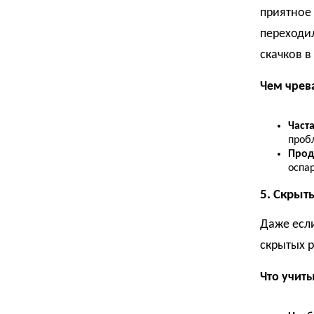
приятное 
переходил
скачков в
Чем чрев
Част
проб
Прод
оспа
5. Скрыт
Даже если
скрытых р
Что учиты