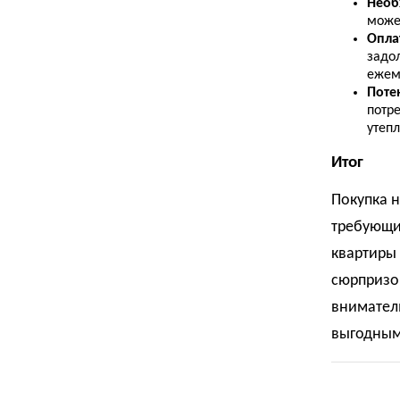
Необ
може
Опла
задо
ежем
Поте
потр
утеп
Итог
Покупка 
требующи
квартиры
сюрпризов
вниматель
выгодным