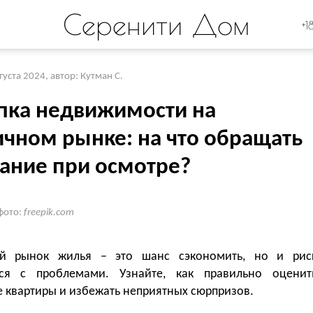
Серенити Дом
+1
вгуста 2024
,
автор: Кутман С.
пка недвижимости на
ичном рынке: на что обращать
ание при осмотре?
фото:
freepik.com
ый рынок жилья – это шанс сэкономить, но и рис
ься с проблемами. Узнайте, как правильно оценит
е квартиры и избежать неприятных сюрпризов.