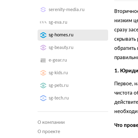
serenity-media.ru
Вторичное
низким ц
sg-eva.ru
сразу зас
sg-homes.ru
скрывать 
sg-beauty.ru
обратить 
правильн
e-gear.ru
1. Юриди
sg-kids.ru
Первое, н
sg-pets.ru
чистота о
sg-tech.ru
действите
необходи
О компании
Что прове
О проекте