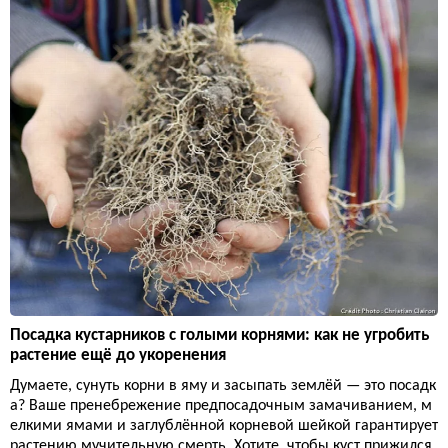
Посадка кустарников с голыми корнями: как не угробить
растение ещё до укоренения
Думаете, сунуть корни в яму и засыпать землёй — это посадк
а? Ваше пренебрежение предпосадочным замачиванием, м
елкими ямами и заглублённой корневой шейкой гарантирует
растению мучительную смерть. Хотите, чтобы куст прижился