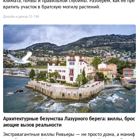
климата, почвы и правильной глубины. Разберём, как не пре
вратить участок в братскую могилу растений.
Дизайн и декор
15 746
Архитектурные безумства Лазурного берега: виллы, брос
ающие вызов реальности
Экстравагантные виллы Ривьеры — не просто дома, а маниф