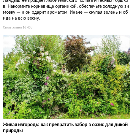
Ландыш не прощает любительского полива и тесных горшко
в. Накормите корневище органикой, обеспечьте холодную зи
мовку — и он одарит ароматом. Иначе — скупая зелень и об
ида на всю весну.
Стиль жизни
16 458
Живая изгородь: как превратить забор в оазис для дикой
природы