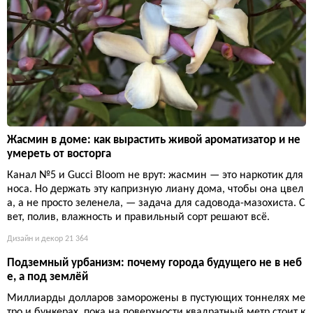
Жасмин в доме: как вырастить живой ароматизатор и не
умереть от восторга
Канал №5 и Gucci Bloom не врут: жасмин — это наркотик для
носа. Но держать эту капризную лиану дома, чтобы она цвел
а, а не просто зеленела, — задача для садовода-мазохиста. С
вет, полив, влажность и правильный сорт решают всё.
Дизайн и декор
21 364
Подземный урбанизм: почему города будущего не в неб
е, а под землёй
Миллиарды долларов заморожены в пустующих тоннелях ме
тро и бункерах, пока на поверхности квадратный метр стоит к