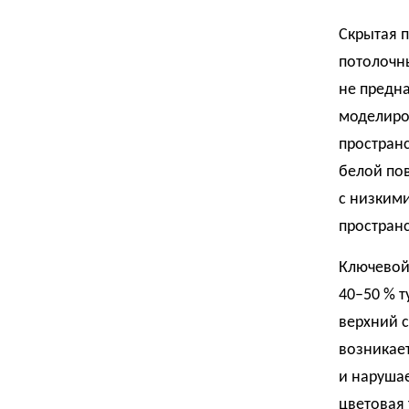
Скрытая 
потолочны
не предна
моделиро
пространс
белой по
с низкими
пространс
Ключевой 
40–50 % т
верхний с
возникает
и наруша
цветовая 