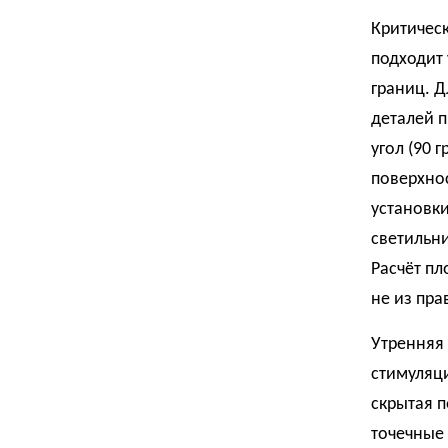
Критичес
подходит 
границ. Д
деталей п
угол (90 
поверхнос
установки
светильни
Расчёт пл
не из пра
Утренняя 
стимуляци
скрытая п
точечные 