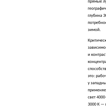
прямые лу
географич
глубина 3
потребнос
зимой.
Критическ
зависимос
и контрас
концентра
способств
это: рабо
у западны
применяе
свет 4000
3000 К — 