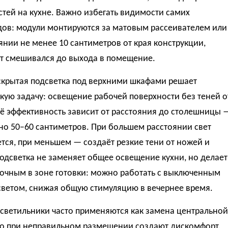
тей на кухне. Важно избегать видимости самих
дов: модули монтируются за матовым рассеивателем или
янии не менее 10 сантиметров от края конструкции,
ет смешивался до выхода в помещение.
скрытая подсветка под верхними шкафами решает
кую задачу: освещение рабочей поверхности без теней о
её эффективность зависит от расстояния до столешницы 
но 50–60 сантиметров. При большем расстоянии свет
тся, при меньшем — создаёт резкие тени от ножей и
одсветка не заменяет общее освещение кухни, но делает
точным в зоне готовки: можно работать с выключенным
светом, снижая общую стимуляцию в вечернее время.
 светильники часто применяются как замена центральной
но при неправильном размещении создают дискомфорт.