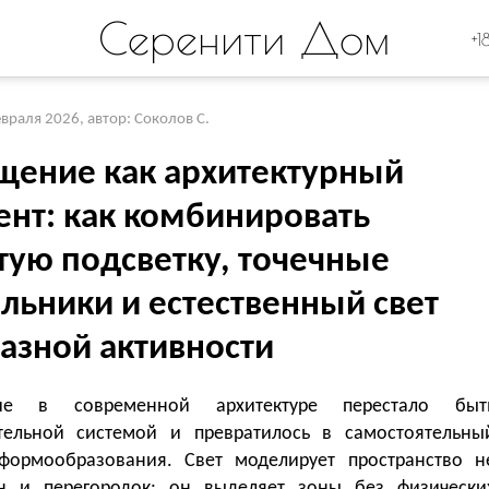
Серенити Дом
+1
евраля 2026
,
автор: Соколов С.
щение как архитектурный
ент: как комбинировать
тую подсветку, точечные
льники и естественный свет
разной активности
ие в современной архитектуре перестало быт
тельной системой и превратилось в самостоятельны
формообразования. Свет моделирует пространство н
н и перегородок: он выделяет зоны без физически