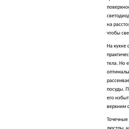
поверхнос
светодио
на рассто
чтобы св
На кухне 
практичес
тела. Но 
оптималь
рассеивае
посуды. П
его избы
верхним 
Точечные
люстры, 