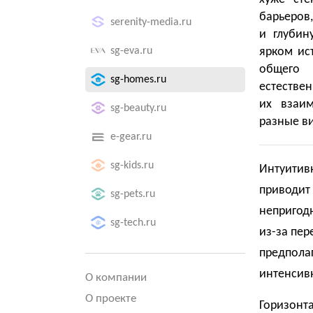
барьеров
serenity-media.ru
и глубин
sg-eva.ru
ярком ис
общего
sg-homes.ru
естествен
их взаим
sg-beauty.ru
разные в
e-gear.ru
sg-kids.ru
Интуитив
приводит 
sg-pets.ru
непригодн
sg-tech.ru
из-за пер
предполаг
интенсив
О компании
О проекте
Горизонт