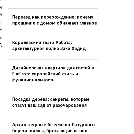
м
м
Переезд как перерождение: почему
:
прощание с домом обнажает главное
и
а
Королевский театр Рабата:
д
архитектурная волна Захи Хадид
Дизайнерская квартира для гостей в
Flatiron: европейский стиль и
функциональность
Посадка дерева: секреты, которые
спасут ваш сад от разочарования
Архитектурные безумства Лазурного
берега: виллы, бросающие вызов