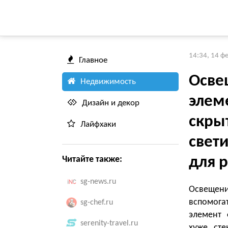
14:34, 14 ф
Главное
Осве
Недвижимость
элем
Дизайн и декор
скры
Лайфхаки
свети
для 
Читайте также:
sg-news.ru
Освещен
вспомога
sg-chef.ru
элемент 
serenity-travel.ru
хуже сте