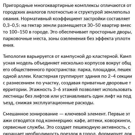
Пригородные многоквартирные комплексы отличаются от
городских аналогов плотностью и структурой землепольз
ования. Нормативный коэффициент застройки составляет
0,3–0,5: на гектар земли размещается 30–50 квартир вмес
то 100–150 в городе. Это обеспечивает просторные дворы,
парковочные места, зоны озеленения без эффекта уплотн
ения.
Типология варьируется от кампусной до кластерной. Камп
усная модель объединяет несколько корпусов вокруг общ
его общественного пространства: парка, площадки, пешех
одной аллеи. Кластерная группирует здания по 2–4 секции
с разнесением по участку, создавая приватные дворовые т
ерритории. Этажность 3–6 этажей позволяет использовать
лестницы без лифтов или устанавливать один лифт на под
ъезд, снижая эксплуатационные расходы.
Смешанное зонирование — ключевой элемент. Первые эт
ажи отводятся под коммерцию: кафе, аптеки, коворкинги,
сервисные службы. Это создает пешеходную активность, с
окращает необходимость поездок в город, формирует лок