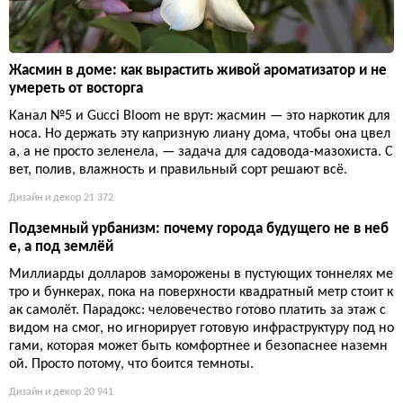
Жасмин в доме: как вырастить живой ароматизатор и не
умереть от восторга
Канал №5 и Gucci Bloom не врут: жасмин — это наркотик для
носа. Но держать эту капризную лиану дома, чтобы она цвел
а, а не просто зеленела, — задача для садовода-мазохиста. С
вет, полив, влажность и правильный сорт решают всё.
Дизайн и декор
21 372
Подземный урбанизм: почему города будущего не в неб
е, а под землёй
Миллиарды долларов заморожены в пустующих тоннелях ме
тро и бункерах, пока на поверхности квадратный метр стоит к
ак самолёт. Парадокс: человечество готово платить за этаж с
видом на смог, но игнорирует готовую инфраструктуру под но
гами, которая может быть комфортнее и безопаснее наземн
ой. Просто потому, что боится темноты.
Дизайн и декор
20 941