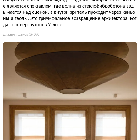
й крупный проект Захи Хадид — здание, которое само по себ
е является спектаклем, где волна из стеклофибробетона взд
ымается над сценой, а внутри зритель проходит через каньо
ны и геоды. Это триумфальное возвращение архитектора, ког
да-то отвергнутого в Уэльсе.
Дизайн и декор
16 070