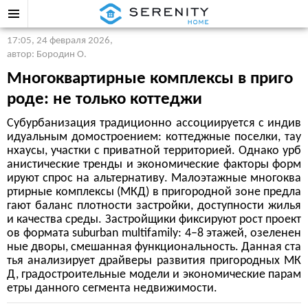
17:05, 24 февраля 2026
,
автор: Бородин О.
Многоквартирные комплексы в приго
роде: не только коттеджи
Субурбанизация традиционно ассоциируется с индив
идуальным домостроением: коттеджные поселки, тау
нхаусы, участки с приватной территорией. Однако урб
анистические тренды и экономические факторы форм
ируют спрос на альтернативу. Малоэтажные многоква
ртирные комплексы (МКД) в пригородной зоне предла
гают баланс плотности застройки, доступности жилья
и качества среды. Застройщики фиксируют рост проект
ов формата suburban multifamily: 4–8 этажей, озеленен
ные дворы, смешанная функциональность. Данная ста
тья анализирует драйверы развития пригородных МК
Д, градостроительные модели и экономические парам
етры данного сегмента недвижимости.