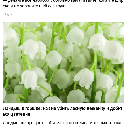
— делайте всё наоборот: обильно замачивайте, копайте шир
око и не хороните шейку в грунт.
18 503
Ландыш в горшке: как не убить лесную неженку и добит
ься цветения
Ландыш не прощает любительского полива и тесных горшко