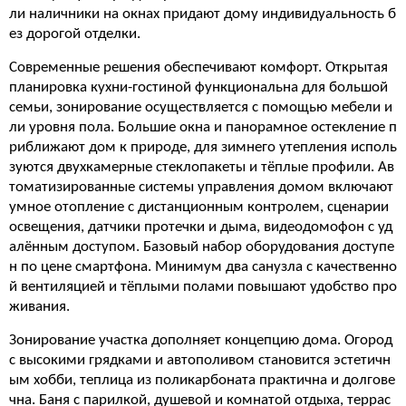
ли наличники на окнах придают дому индивидуальность б
ез дорогой отделки.
Современные решения обеспечивают комфорт. Открытая
планировка кухни-гостиной функциональна для большой
семьи, зонирование осуществляется с помощью мебели и
ли уровня пола. Большие окна и панорамное остекление п
риближают дом к природе, для зимнего утепления исполь
зуются двухкамерные стеклопакеты и тёплые профили. Ав
томатизированные системы управления домом включают
умное отопление с дистанционным контролем, сценарии
освещения, датчики протечки и дыма, видеодомофон с уд
алённым доступом. Базовый набор оборудования доступе
н по цене смартфона. Минимум два санузла с качественно
й вентиляцией и тёплыми полами повышают удобство про
живания.
Зонирование участка дополняет концепцию дома. Огород
с высокими грядками и автополивом становится эстетичн
ым хобби, теплица из поликарбоната практична и долгове
чна. Баня с парилкой, душевой и комнатой отдыха, террас