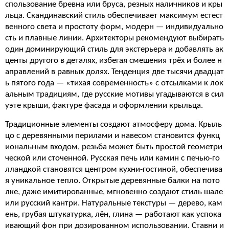
спользование бревна или бруса, резных наличников и кры
льца. Скандинавский стиль обеспечивает максимум естест
венного света и простоту форм, модерн — индивидуально
сть и плавные линии. Архитекторы рекомендуют выбирать
один доминирующий стиль для экстерьера и добавлять ак
центы другого в деталях, избегая смешения трёх и более н
аправлений в равных долях. Тенденция две тысячи двадцат
ь пятого года — «тихая современность» с отсылками к лок
альным традициям, где русские мотивы угадываются в сил
уэте крыши, фактуре фасада и оформлении крыльца.
Традиционные элементы создают атмосферу дома. Крыль
цо с деревянными перилами и навесом становится функц
иональным входом, резьба может быть простой геометри
ческой или сточенной. Русская печь или камин с печью-го
лландкой становятся центром кухни-гостиной, обеспечива
я уникальное тепло. Открытые деревянные балки на пото
лке, даже имитированные, мгновенно создают стиль шале
или русский кантри. Натуральные текстуры — дерево, кам
ень, грубая штукатурка, лён, глина — работают как успока
ивающий фон при дозированном использовании. Ставни и