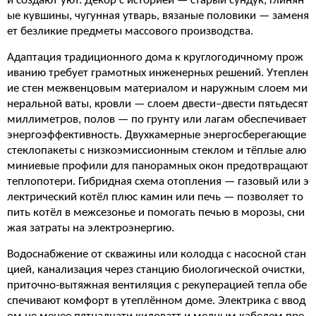
и создают уют. Декор с историей — старый сундук, глинян
ые кувшины, чугунная утварь, вязаные половики — заменя
ет безликие предметы массового производства.
Адаптация традиционного дома к круглогодичному прож
иванию требует грамотных инженерных решений. Утеплен
ие стен межвенцовым материалом и наружным слоем ми
неральной ваты, кровли — слоем двести–двести пятьдесят
миллиметров, полов — по грунту или лагам обеспечивает
энергоэффективность. Двухкамерные энергосберегающие
стеклопакеты с низкоэмиссионным стеклом и тёплые алю
миниевые профили для панорамных окон предотвращают
теплопотери. Гибридная схема отопления — газовый или э
лектрический котёл плюс камин или печь — позволяет то
пить котёл в межсезонье и помогать печью в морозы, сни
жая затраты на электроэнергию.
Водоснабжение от скважины или колодца с насосной стан
цией, канализация через станцию биологической очистки,
приточно-вытяжная вентиляция с рекуперацией тепла обе
спечивают комфорт в утеплённом доме. Электрика с ввод