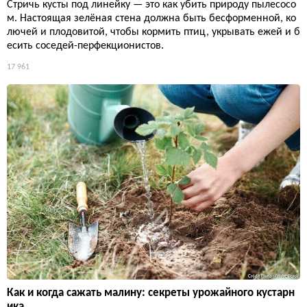
Стричь кусты под линейку — это как убить природу пылесосо
м. Настоящая зелёная стена должна быть бесформенной, ко
лючей и плодовитой, чтобы кормить птиц, укрывать ежей и б
есить соседей-перфекционистов.
17 961
Как и когда сажать малину: секреты урожайного кустарн
ика