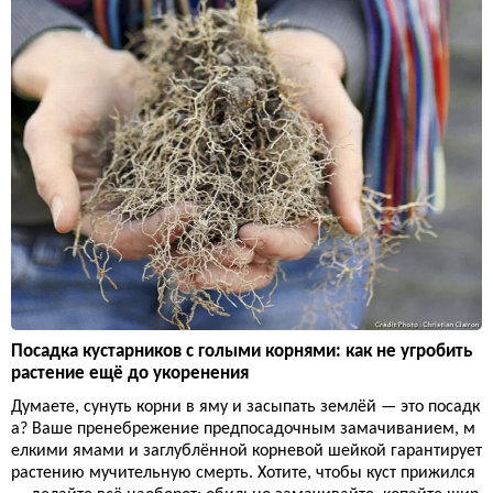
Посадка кустарников с голыми корнями: как не угробить
растение ещё до укоренения
Думаете, сунуть корни в яму и засыпать землёй — это посадк
а? Ваше пренебрежение предпосадочным замачиванием, м
елкими ямами и заглублённой корневой шейкой гарантирует
растению мучительную смерть. Хотите, чтобы куст прижился