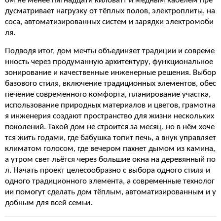
ом не менее пятнадцати киловатт и медным кабелем пре
дусматривает нагрузку от тёплых полов, электроплиты, на
соса, автоматизированных систем и зарядки электромоби
ля.
Подводя итог, дом мечты объединяет традиции и совреме
нность через продуманную архитектуру, функциональное
зонирование и качественные инженерные решения. Выбор
базового стиля, включение традиционных элементов, обес
печение современного комфорта, планирование участка,
использование природных материалов и цветов, грамотна
я инженерия создают пространство для жизни нескольких
поколений. Такой дом не строится за месяц, но в нём хоче
тся жить годами, где бабушка топит печь, а внук управляет
климатом голосом, где вечером пахнет дымом из камина,
а утром свет льётся через большие окна на деревянный по
л. Начать проект целесообразно с выбора одного стиля и
одного традиционного элемента, а современные технолог
ии помогут сделать дом тёплым, автоматизированным и у
добным для всей семьи.