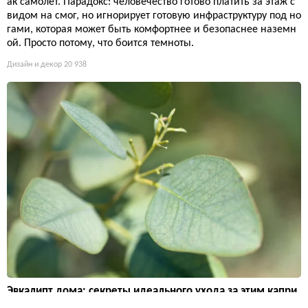
ак самолёт. Парадокс: человечество готово платить за этаж с
видом на смог, но игнорирует готовую инфраструктуру под но
гами, которая может быть комфортнее и безопаснее наземн
ой. Просто потому, что боится темноты.
Дизайн и декор
20 938
Эвкалипт дома: секреты идеального ухода за этим капри
зным красавцем