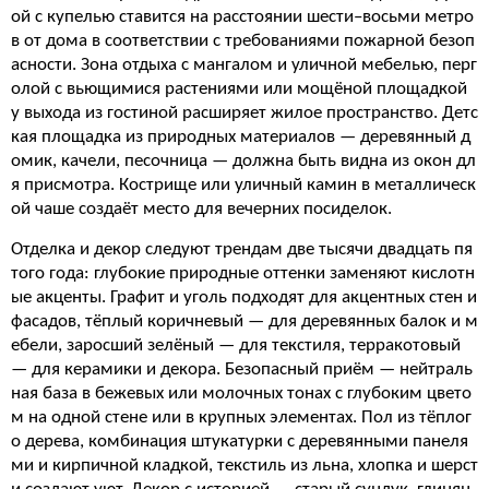
ой с купелью ставится на расстоянии шести–восьми метро
в от дома в соответствии с требованиями пожарной безоп
асности. Зона отдыха с мангалом и уличной мебелью, перг
олой с вьющимися растениями или мощёной площадкой
у выхода из гостиной расширяет жилое пространство. Детс
кая площадка из природных материалов — деревянный д
омик, качели, песочница — должна быть видна из окон дл
я присмотра. Кострище или уличный камин в металлическ
ой чаше создаёт место для вечерних посиделок.
Отделка и декор следуют трендам две тысячи двадцать пя
того года: глубокие природные оттенки заменяют кислотн
ые акценты. Графит и уголь подходят для акцентных стен и
фасадов, тёплый коричневый — для деревянных балок и м
ебели, заросший зелёный — для текстиля, терракотовый
— для керамики и декора. Безопасный приём — нейтраль
ная база в бежевых или молочных тонах с глубоким цвето
м на одной стене или в крупных элементах. Пол из тёплог
о дерева, комбинация штукатурки с деревянными панеля
ми и кирпичной кладкой, текстиль из льна, хлопка и шерст