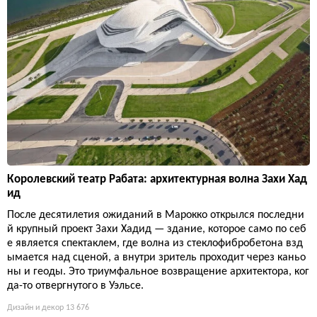
Королевский театр Рабата: архитектурная волна Захи Хад
ид
После десятилетия ожиданий в Марокко открылся последни
й крупный проект Захи Хадид — здание, которое само по себ
е является спектаклем, где волна из стеклофибробетона взд
ымается над сценой, а внутри зритель проходит через каньо
ны и геоды. Это триумфальное возвращение архитектора, ког
да-то отвергнутого в Уэльсе.
Дизайн и декор
13 676