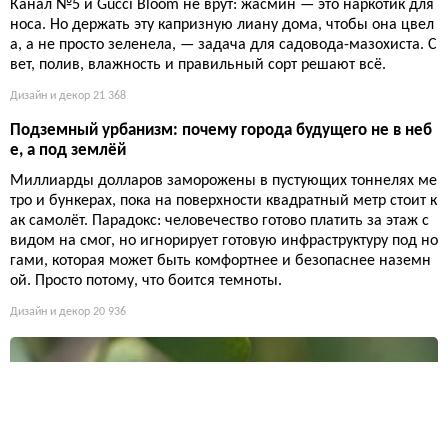
Канал №5 и Gucci Bloom не врут: жасмин — это наркотик для
носа. Но держать эту капризную лиану дома, чтобы она цвел
а, а не просто зеленела, — задача для садовода-мазохиста. С
вет, полив, влажность и правильный сорт решают всё.
Дизайн и декор
21 368
Подземный урбанизм: почему города будущего не в неб
е, а под землёй
Миллиарды долларов заморожены в пустующих тоннелях ме
тро и бункерах, пока на поверхности квадратный метр стоит к
ак самолёт. Парадокс: человечество готово платить за этаж с
видом на смог, но игнорирует готовую инфраструктуру под но
гами, которая может быть комфортнее и безопаснее наземн
ой. Просто потому, что боится темноты.
Дизайн и декор
20 936