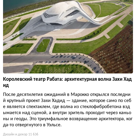
Королевский театр Рабата: архитектурная волна Захи Хад
ид
После десятилетия ожиданий в Марокко открылся последни
й крупный проект Захи Хадид — здание, которое само по себ
е является спектаклем, где волна из стеклофибробетона взд
ымается над сценой, а внутри зритель проходит через каньо
ны и геоды. Это триумфальное возвращение архитектора, ког
да-то отвергнутого в Уэльсе.
Дизайн и декор
11 636