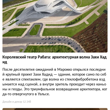
Королевский театр Рабата: архитектурная волна Захи Хад
ид
После десятилетия ожиданий в Марокко открылся последни
й крупный проект Захи Хадид — здание, которое само по себ
е является спектаклем, где волна из стеклофибробетона взд
ымается над сценой, а внутри зритель проходит через каньо
ны и геоды. Это триумфальное возвращение архитектора, ког
да-то отвергнутого в Уэльсе.
Дизайн и декор
12 248