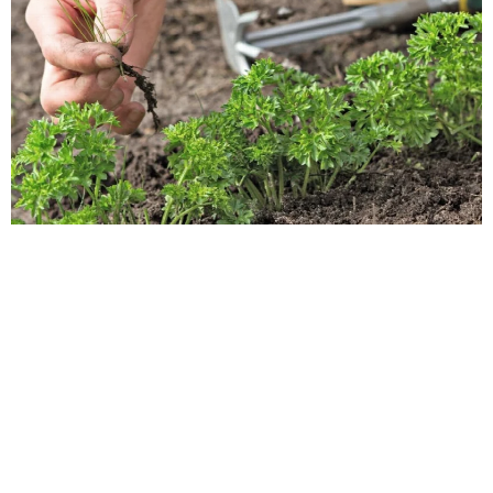
Как пересадить петрушку из магазинного горшка без пот
ерь: пошаговая инструкция для долгой зелени
Магазинная петрушка в горшке обречена на гибель, если её
просто поливать. Причина — закрученные корни и истощённ
ый торф. Единственный шанс на выживание — немедленна
я грамотная пересадка с разделением кустов и полной замен
ой грунта.
Дизайн и декор
18 237